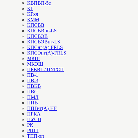
КВПВП-5е
КГ
КГхл
КММ
КПСВВ
КПСВВнг-LS
КПСВЭВ
КПСВЭВнг-LS
КПСнг(А)-FRLS
КПСЭнг(А)-FRLS
МКШ
МКЭШ
ПБВВГ / ПУГСП
ПВ-1
ПВ-3
ПВКВ
ПВС
ПМЛ
ППВ
ППГнг(А)-HF
ПРКА
ПУСП
РК
РПШ
ТПП-эп