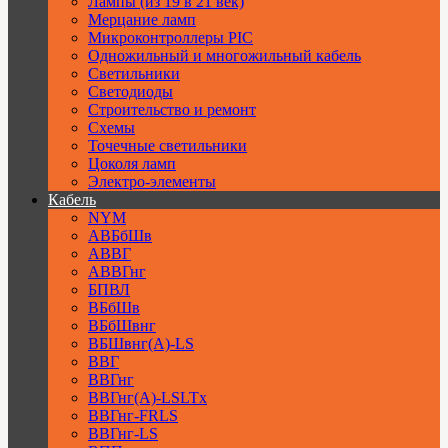
Лампы (из 19 в 21 век)
Мерцание ламп
Микроконтроллеры PIC
Одножильный и многожильный кабель
Светильники
Светодиоды
Строительство и ремонт
Схемы
Точечные светильники
Цоколя ламп
Электро-элементы
Кабель
NYM
АВБбШв
АВВГ
АВВГнг
БПВЛ
ВБбШв
ВБбШвнг
ВБШвнг(А)-LS
ВВГ
ВВГнг
ВВГнг(А)-LSLTx
ВВГнг-FRLS
ВВГнг-LS