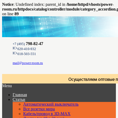
Notice
: Undefined index: parent_id in
/home/httpd/vhosts/power-
room.ru/httpdocs/catalog/controller/module/category_accordion
on line
89
798-82-47
+7 (495)
620-410-932
618-503-551
mail@power-room.ru
Menu
Главная
Статьи
Автоматический выключатель
Все розетки мира
Кабель/провод в 3D-MAX