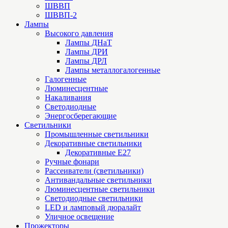
ШВВП
ШВВП-2
Лампы
Высокого давления
Лампы ДНаТ
Лампы ДРИ
Лампы ДРЛ
Лампы металлогалогенные
Галогенные
Люминесцентные
Накаливания
Светодиодные
Энергосберегающие
Светильники
Промышленные светильники
Декоративные светильники
Декоративные Е27
Ручные фонари
Рассеиватели (светильники)
Антивандальные светильники
Люминесцентные светильники
Cветодиодные светильники
LED и ламповый дюралайт
Уличное освещение
Прожекторы