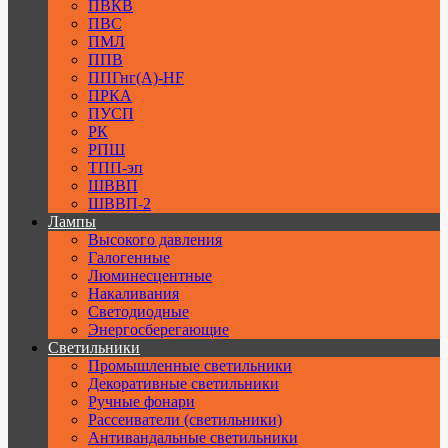
ПВКВ
ПВС
ПМЛ
ППВ
ППГнг(А)-HF
ПРКА
ПУСП
РК
РПШ
ТПП-эп
ШВВП
ШВВП-2
Лампы
Высокого давления
Галогенные
Люминесцентные
Накаливания
Светодиодные
Энергосберегающие
Светильники
Промышленные светильники
Декоративные светильники
Ручные фонари
Рассеиватели (светильники)
Антивандальные светильники