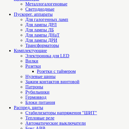
Металлогалогеновые
Светодиодные
Пускорег. аппараты
Для галогенных ламп
Для лампы ДРЛ
Для лампы ЛБ
Для лампы ДНаТ
Для лампы ДРИ
Трансформаторы
Комплектующие
Электроника для LED
Вилки
Розетки
Розетки с таймером
Нулевые шины
Зажим контактов винтовой
Патроны
Рубильники
Гермоввод
Блоки питания
Распред. щиты
Стабилизаторы напряжения "ЩИТ"
Тепловые реле
Автоматические выключатели
Бокс ABB