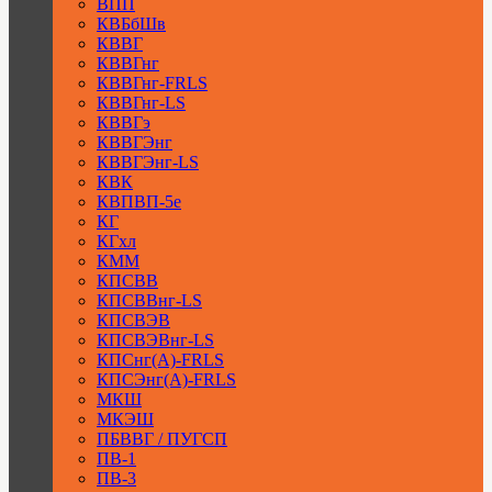
ВПП
КВБбШв
КВВГ
КВВГнг
КВВГнг-FRLS
КВВГнг-LS
КВВГэ
КВВГЭнг
КВВГЭнг-LS
КВК
КВПВП-5е
КГ
КГхл
КММ
КПСВВ
КПСВВнг-LS
КПСВЭВ
КПСВЭВнг-LS
КПСнг(А)-FRLS
КПСЭнг(А)-FRLS
МКШ
МКЭШ
ПБВВГ / ПУГСП
ПВ-1
ПВ-3