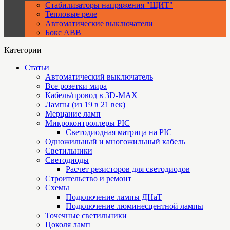
Стабилизаторы напряжения "ЩИТ"
Тепловые реле
Автоматические выключатели
Бокс ABB
Категории
Статьи
Автоматический выключатель
Все розетки мира
Кабель/провод в 3D-MAX
Лампы (из 19 в 21 век)
Мерцание ламп
Микроконтроллеры PIC
Cветодиодная матрица на PIC
Одножильный и многожильный кабель
Светильники
Светодиоды
Расчет резисторов для светодиодов
Строительство и ремонт
Схемы
Подключение лампы ДНаТ
Подключение люминесцентной лампы
Точечные светильники
Цоколя ламп