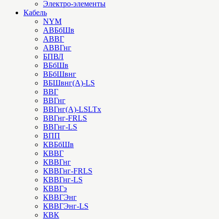
Электро-элементы
Кабель
NYM
АВБбШв
АВВГ
АВВГнг
БПВЛ
ВБбШв
ВБбШвнг
ВБШвнг(А)-LS
ВВГ
ВВГнг
ВВГнг(А)-LSLTx
ВВГнг-FRLS
ВВГнг-LS
ВПП
КВБбШв
КВВГ
КВВГнг
КВВГнг-FRLS
КВВГнг-LS
КВВГэ
КВВГЭнг
КВВГЭнг-LS
КВК