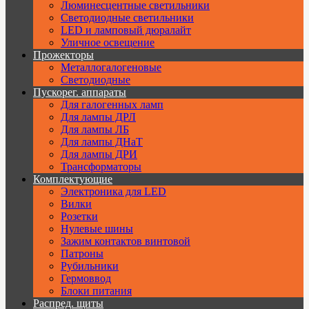
Люминесцентные светильники
Cветодиодные светильники
LED и ламповый дюралайт
Уличное освещение
Прожекторы
Металлогалогеновые
Светодиодные
Пускорег. аппараты
Для галогенных ламп
Для лампы ДРЛ
Для лампы ЛБ
Для лампы ДНаТ
Для лампы ДРИ
Трансформаторы
Комплектующие
Электроника для LED
Вилки
Розетки
Нулевые шины
Зажим контактов винтовой
Патроны
Рубильники
Гермоввод
Блоки питания
Распред. щиты