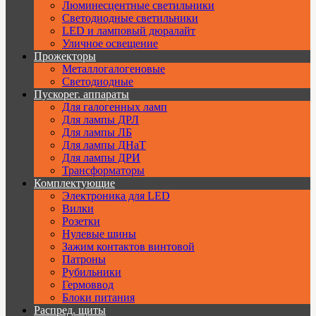
Люминесцентные светильники
Cветодиодные светильники
LED и ламповый дюралайт
Уличное освещение
Прожекторы
Металлогалогеновые
Светодиодные
Пускорег. аппараты
Для галогенных ламп
Для лампы ДРЛ
Для лампы ЛБ
Для лампы ДНаТ
Для лампы ДРИ
Трансформаторы
Комплектующие
Электроника для LED
Вилки
Розетки
Нулевые шины
Зажим контактов винтовой
Патроны
Рубильники
Гермоввод
Блоки питания
Распред. щиты