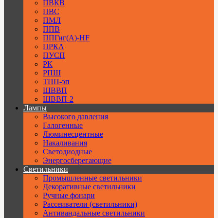
ПВКВ
ПВС
ПМЛ
ППВ
ППГнг(А)-HF
ПРКА
ПУСП
РК
РПШ
ТПП-эп
ШВВП
ШВВП-2
Лампы
Высокого давления
Галогенные
Люминесцентные
Накаливания
Светодиодные
Энергосберегающие
Светильники
Промышленные светильники
Декоративные светильники
Ручные фонари
Рассеиватели (светильники)
Антивандальные светильники