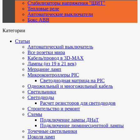
Стабилизаторы напряжения "ЩИТ"
Тепловые реле
Автоматические выключатели
Бокс ABB
Категории
Статьи
Автоматический выключатель
Все розетки мира
Кабель/провод в 3D-MAX
Лампы (из 19 в 21 век)
Мерцание ламп
Микроконтроллеры PIC
Cветодиодная матрица на PIC
Одножильный и многожильный кабель
Светильники
Светодиоды
Расчет резисторов для светодиодов
Строительство и ремонт
Схемы
Подключение лампы ДНаТ
Подключение люминесцентной лампы
Точечные светильники
Цоколя ламп