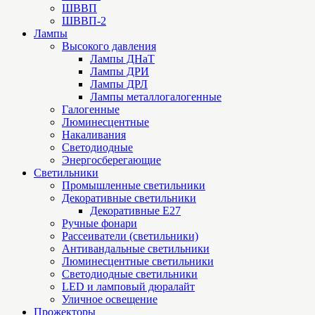
ШВВП
ШВВП-2
Лампы
Высокого давления
Лампы ДНаТ
Лампы ДРИ
Лампы ДРЛ
Лампы металлогалогенные
Галогенные
Люминесцентные
Накаливания
Светодиодные
Энергосберегающие
Светильники
Промышленные светильники
Декоративные светильники
Декоративные Е27
Ручные фонари
Рассеиватели (светильники)
Антивандальные светильники
Люминесцентные светильники
Cветодиодные светильники
LED и ламповый дюралайт
Уличное освещение
Прожекторы