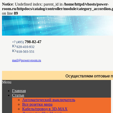
Notice
: Undefined index: parent_id in
/home/httpd/vhosts/power-
room.ru/httpdocs/catalog/controller/module/category_accordion
on line
89
798-82-47
+7 (495)
620-410-932
618-503-551
mail@power-room.ru
Menu
Главная
Статьи
Автоматический выключатель
Все розетки мира
Кабель/провод в 3D-MAX