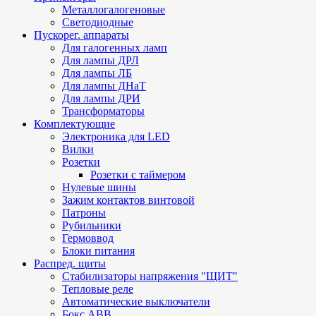
Металлогалогеновые
Светодиодные
Пускорег. аппараты
Для галогенных ламп
Для лампы ДРЛ
Для лампы ЛБ
Для лампы ДНаТ
Для лампы ДРИ
Трансформаторы
Комплектующие
Электроника для LED
Вилки
Розетки
Розетки с таймером
Нулевые шины
Зажим контактов винтовой
Патроны
Рубильники
Гермоввод
Блоки питания
Распред. щиты
Стабилизаторы напряжения "ЩИТ"
Тепловые реле
Автоматические выключатели
Бокс ABB