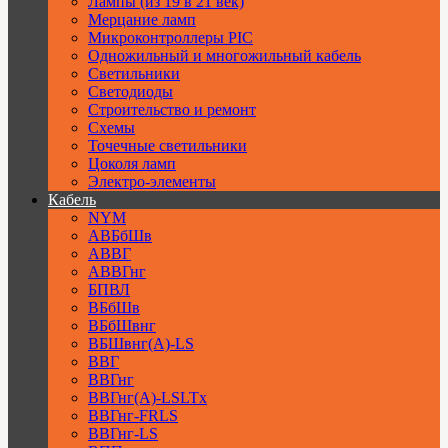
Лампы (из 19 в 21 век)
Мерцание ламп
Микроконтроллеры PIC
Одножильный и многожильный кабель
Светильники
Светодиоды
Строительство и ремонт
Схемы
Точечные светильники
Цоколя ламп
Электро-элементы
Кабель
NYM
АВБбШв
АВВГ
АВВГнг
БПВЛ
ВБбШв
ВБбШвнг
ВБШвнг(А)-LS
ВВГ
ВВГнг
ВВГнг(А)-LSLTx
ВВГнг-FRLS
ВВГнг-LS