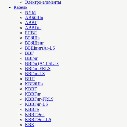
Электро-элементы
Кабель
NYM
АВБбШв
АВВГ
АВВГнг
БПВЛ
ВБбШв
ВБбШвнг
ВБШвнг(А)-LS
ВВГ
ВВГнг
ВВГнг(А)-LSLTx
ВВГнг-FRLS
ВВГнг-LS
ВПП
КВБбШв
КВВГ
КВВГнг
КВВГнг-FRLS
КВВГнг-LS
КВВГэ
КВВГЭнг
КВВГЭнг-LS
КВК