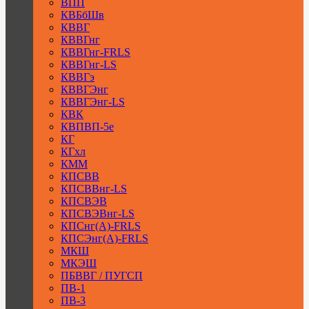
ВПП
КВБбШв
КВВГ
КВВГнг
КВВГнг-FRLS
КВВГнг-LS
КВВГэ
КВВГЭнг
КВВГЭнг-LS
КВК
КВПВП-5е
КГ
КГхл
КММ
КПСВВ
КПСВВнг-LS
КПСВЭВ
КПСВЭВнг-LS
КПСнг(А)-FRLS
КПСЭнг(А)-FRLS
МКШ
МКЭШ
ПБВВГ / ПУГСП
ПВ-1
ПВ-3