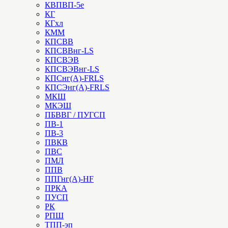
КВПВП-5е
КГ
КГхл
КММ
КПСВВ
КПСВВнг-LS
КПСВЭВ
КПСВЭВнг-LS
КПСнг(А)-FRLS
КПСЭнг(А)-FRLS
МКШ
МКЭШ
ПБВВГ / ПУГСП
ПВ-1
ПВ-3
ПВКВ
ПВС
ПМЛ
ППВ
ППГнг(А)-HF
ПРКА
ПУСП
РК
РПШ
ТПП-эп