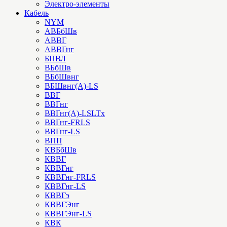
Электро-элементы
Кабель
NYM
АВБбШв
АВВГ
АВВГнг
БПВЛ
ВБбШв
ВБбШвнг
ВБШвнг(А)-LS
ВВГ
ВВГнг
ВВГнг(А)-LSLTx
ВВГнг-FRLS
ВВГнг-LS
ВПП
КВБбШв
КВВГ
КВВГнг
КВВГнг-FRLS
КВВГнг-LS
КВВГэ
КВВГЭнг
КВВГЭнг-LS
КВК