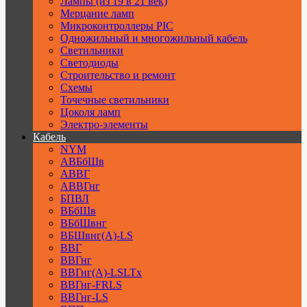
Лампы (из 19 в 21 век)
Мерцание ламп
Микроконтроллеры PIC
Одножильный и многожильный кабель
Светильники
Светодиоды
Строительство и ремонт
Схемы
Точечные светильники
Цоколя ламп
Электро-элементы
Кабель
NYM
АВБбШв
АВВГ
АВВГнг
БПВЛ
ВБбШв
ВБбШвнг
ВБШвнг(А)-LS
ВВГ
ВВГнг
ВВГнг(А)-LSLTx
ВВГнг-FRLS
ВВГнг-LS