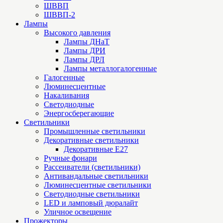
ШВВП
ШВВП-2
Лампы
Высокого давления
Лампы ДНаТ
Лампы ДРИ
Лампы ДРЛ
Лампы металлогалогенные
Галогенные
Люминесцентные
Накаливания
Светодиодные
Энергосберегающие
Светильники
Промышленные светильники
Декоративные светильники
Декоративные Е27
Ручные фонари
Рассеиватели (светильники)
Антивандальные светильники
Люминесцентные светильники
Cветодиодные светильники
LED и ламповый дюралайт
Уличное освещение
Прожекторы