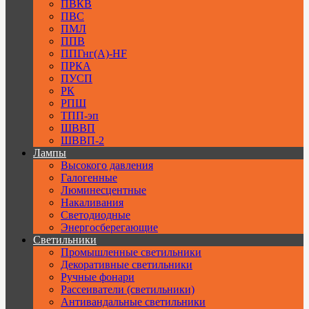
ПВКВ
ПВС
ПМЛ
ППВ
ППГнг(А)-HF
ПРКА
ПУСП
РК
РПШ
ТПП-эп
ШВВП
ШВВП-2
Лампы
Высокого давления
Галогенные
Люминесцентные
Накаливания
Светодиодные
Энергосберегающие
Светильники
Промышленные светильники
Декоративные светильники
Ручные фонари
Рассеиватели (светильники)
Антивандальные светильники