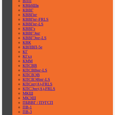
ВПП
КВБбШв
КВВГ
КВВГнг
КВВГнг-FRLS
КВВГнг-LS
КВВГэ
КВВГЭнг
КВВГЭнг-LS
КВК
КВПВП-5е
КГ
КГхл
КММ
КПСВВ
КПСВВнг-LS
КПСВЭВ
КПСВЭВнг-LS
КПСнг(А)-FRLS
КПСЭнг(А)-FRLS
МКШ
МКЭШ
ПБВВГ / ПУГСП
ПВ-1
ПВ-3