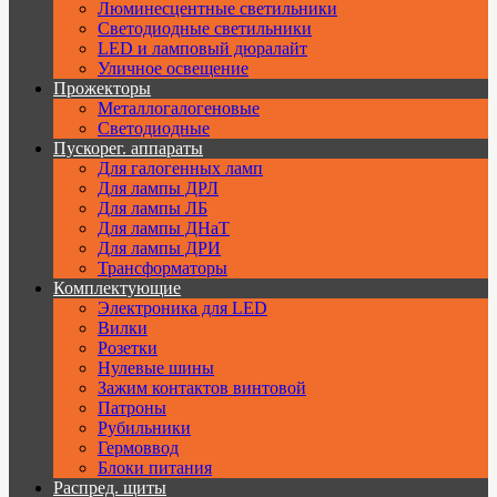
Люминесцентные светильники
Cветодиодные светильники
LED и ламповый дюралайт
Уличное освещение
Прожекторы
Металлогалогеновые
Светодиодные
Пускорег. аппараты
Для галогенных ламп
Для лампы ДРЛ
Для лампы ЛБ
Для лампы ДНаТ
Для лампы ДРИ
Трансформаторы
Комплектующие
Электроника для LED
Вилки
Розетки
Нулевые шины
Зажим контактов винтовой
Патроны
Рубильники
Гермоввод
Блоки питания
Распред. щиты