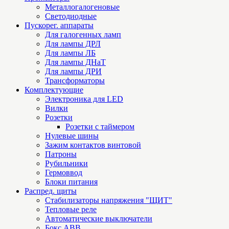
Металлогалогеновые
Светодиодные
Пускорег. аппараты
Для галогенных ламп
Для лампы ДРЛ
Для лампы ЛБ
Для лампы ДНаТ
Для лампы ДРИ
Трансформаторы
Комплектующие
Электроника для LED
Вилки
Розетки
Розетки с таймером
Нулевые шины
Зажим контактов винтовой
Патроны
Рубильники
Гермоввод
Блоки питания
Распред. щиты
Стабилизаторы напряжения "ЩИТ"
Тепловые реле
Автоматические выключатели
Бокс ABB