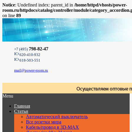
Notice
: Undefined index: parent_id in
/home/httpd/vhosts/power-
room.ru/httpdocs/catalog/controller/module/category_accordion
on line
89
798-82-47
+7 (495)
620-410-932
618-503-551
mail@power-room.ru
Menu
Главная
Статьи
Автоматический выключатель
Все розетки мира
Кабель/провод в 3D-MAX