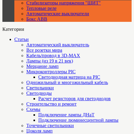
Стабилизаторы напряжения "ЩИТ"
Тепловые реле
Автоматические выключатели
Бокс ABB
Категории
Статьи
Автоматический выключатель
Все розетки мира
Кабель/провод в 3D-MAX
Лампы (из 19 в 21 век)
Мерцание ламп
Микроконтроллеры PIC
Cветодиодная матрица на PIC
Одножильный и многожильный кабель
Светильники
Светодиоды
Расчет резисторов для светодиодов
Строительство и ремонт
Схемы
Подключение лампы ДНаТ
Подключение люминесцентной лампы
Точечные светильники
Цоколя ламп