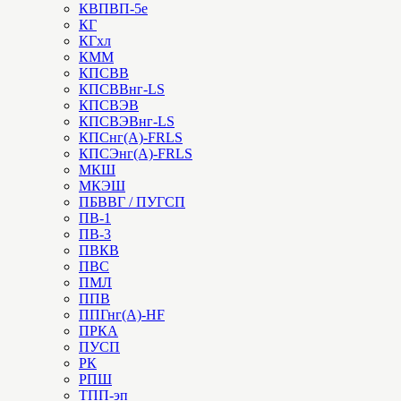
КВПВП-5е
КГ
КГхл
КММ
КПСВВ
КПСВВнг-LS
КПСВЭВ
КПСВЭВнг-LS
КПСнг(А)-FRLS
КПСЭнг(А)-FRLS
МКШ
МКЭШ
ПБВВГ / ПУГСП
ПВ-1
ПВ-3
ПВКВ
ПВС
ПМЛ
ППВ
ППГнг(А)-HF
ПРКА
ПУСП
РК
РПШ
ТПП-эп