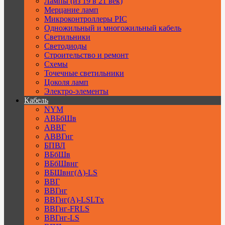
Лампы (из 19 в 21 век)
Мерцание ламп
Микроконтроллеры PIC
Одножильный и многожильный кабель
Светильники
Светодиоды
Строительство и ремонт
Схемы
Точечные светильники
Цоколя ламп
Электро-элементы
Кабель
NYM
АВБбШв
АВВГ
АВВГнг
БПВЛ
ВБбШв
ВБбШвнг
ВБШвнг(А)-LS
ВВГ
ВВГнг
ВВГнг(А)-LSLTx
ВВГнг-FRLS
ВВГнг-LS