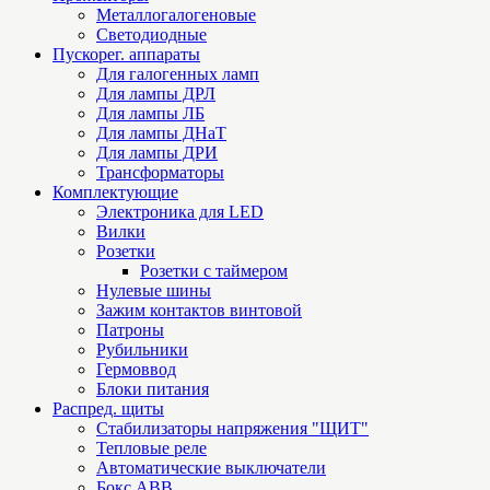
Металлогалогеновые
Светодиодные
Пускорег. аппараты
Для галогенных ламп
Для лампы ДРЛ
Для лампы ЛБ
Для лампы ДНаТ
Для лампы ДРИ
Трансформаторы
Комплектующие
Электроника для LED
Вилки
Розетки
Розетки с таймером
Нулевые шины
Зажим контактов винтовой
Патроны
Рубильники
Гермоввод
Блоки питания
Распред. щиты
Стабилизаторы напряжения "ЩИТ"
Тепловые реле
Автоматические выключатели
Бокс ABB