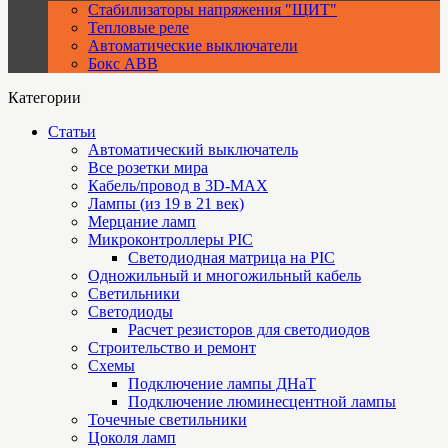
Стабилизаторы напряжения "ЩИТ"
Тепловые реле
Автоматические выключатели
Бокс ABB
Категории
Статьи
Автоматический выключатель
Все розетки мира
Кабель/провод в 3D-MAX
Лампы (из 19 в 21 век)
Мерцание ламп
Микроконтроллеры PIC
Cветодиодная матрица на PIC
Одножильный и многожильный кабель
Светильники
Светодиоды
Расчет резисторов для светодиодов
Строительство и ремонт
Схемы
Подключение лампы ДНаТ
Подключение люминесцентной лампы
Точечные светильники
Цоколя ламп