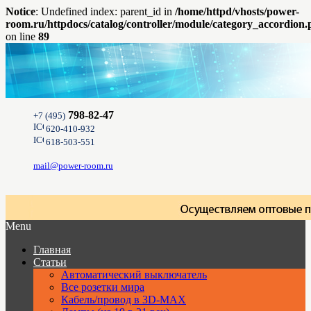
Notice
: Undefined index: parent_id in
/home/httpd/vhosts/power-
room.ru/httpdocs/catalog/controller/module/category_accordion
on line
89
798-82-47
+7 (495)
620-410-932
618-503-551
mail@power-room.ru
Menu
Главная
Статьи
Автоматический выключатель
Все розетки мира
Кабель/провод в 3D-MAX