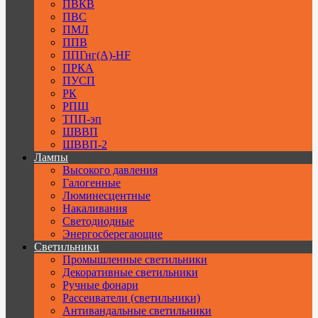
ПВКВ
ПВС
ПМЛ
ППВ
ППГнг(А)-HF
ПРКА
ПУСП
РК
РПШ
ТПП-эп
ШВВП
ШВВП-2
Лампы
Высокого давления
Галогенные
Люминесцентные
Накаливания
Светодиодные
Энергосберегающие
Светильники
Промышленные светильники
Декоративные светильники
Ручные фонари
Рассеиватели (светильники)
Антивандальные светильники