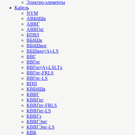
Электро-элементы
Кабель
NYM
АВБбШв
АВВГ
АВВГнг
БПВЛ
ВБбШв
ВБбШвнг
ВБШвнг(А)-LS
ВВГ
ВВГнг
ВВГнг(А)-LSLTx
ВВГнг-FRLS
ВВГнг-LS
ВПП
КВБбШв
КВВГ
КВВГнг
КВВГнг-FRLS
КВВГнг-LS
КВВГэ
КВВГЭнг
КВВГЭнг-LS
КВК