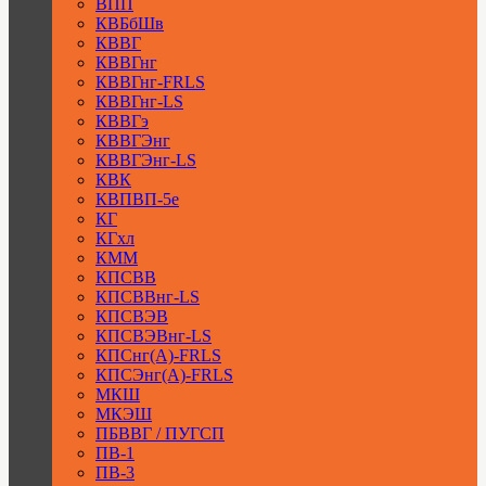
ВПП
КВБбШв
КВВГ
КВВГнг
КВВГнг-FRLS
КВВГнг-LS
КВВГэ
КВВГЭнг
КВВГЭнг-LS
КВК
КВПВП-5е
КГ
КГхл
КММ
КПСВВ
КПСВВнг-LS
КПСВЭВ
КПСВЭВнг-LS
КПСнг(А)-FRLS
КПСЭнг(А)-FRLS
МКШ
МКЭШ
ПБВВГ / ПУГСП
ПВ-1
ПВ-3