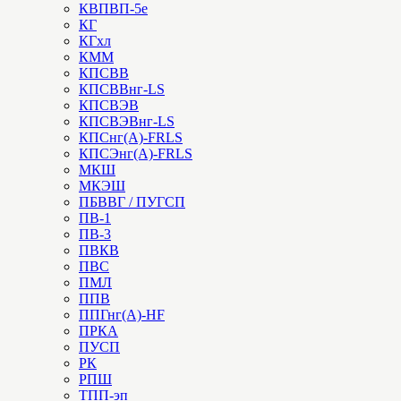
КВПВП-5е
КГ
КГхл
КММ
КПСВВ
КПСВВнг-LS
КПСВЭВ
КПСВЭВнг-LS
КПСнг(А)-FRLS
КПСЭнг(А)-FRLS
МКШ
МКЭШ
ПБВВГ / ПУГСП
ПВ-1
ПВ-3
ПВКВ
ПВС
ПМЛ
ППВ
ППГнг(А)-HF
ПРКА
ПУСП
РК
РПШ
ТПП-эп