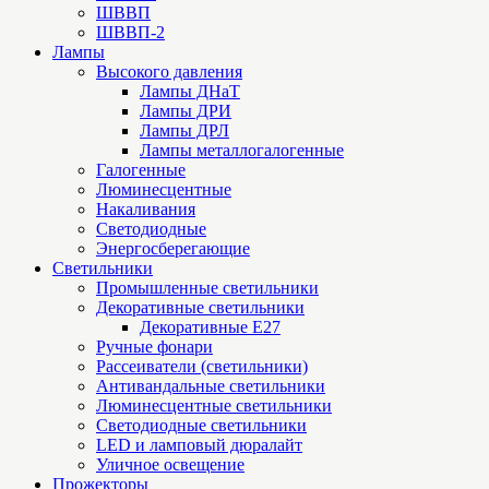
ШВВП
ШВВП-2
Лампы
Высокого давления
Лампы ДНаТ
Лампы ДРИ
Лампы ДРЛ
Лампы металлогалогенные
Галогенные
Люминесцентные
Накаливания
Светодиодные
Энергосберегающие
Светильники
Промышленные светильники
Декоративные светильники
Декоративные Е27
Ручные фонари
Рассеиватели (светильники)
Антивандальные светильники
Люминесцентные светильники
Cветодиодные светильники
LED и ламповый дюралайт
Уличное освещение
Прожекторы