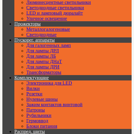
Люминесцентные светильники
Cветодиодные светильники
LED и ламповый дюралайт
Уличное освещение
Прожекторы
Металлогалогеновые
Светодиодные
Пускорег. аппараты
Для галогенных ламп
Для лампы ДРЛ
Для лампы ЛБ
Для лампы ДНаТ
Для лампы ДРИ
Трансформаторы
Комплектующие
Электроника для LED
Вилки
Розетки
Нулевые шины
Зажим контактов винтовой
Патроны
Рубильники
Гермоввод
Блоки питания
Распред. щиты