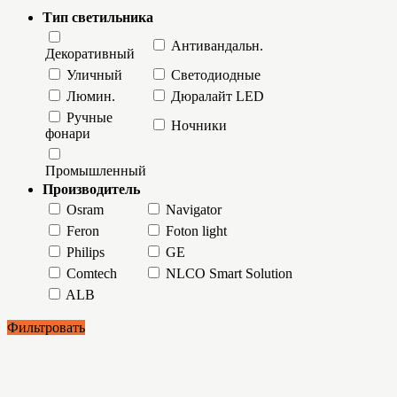
Тип светильника
Антивандальн.
Декоративный
Уличный
Светодиодные
Люмин.
Дюралайт LED
Ручные
Ночники
фонари
Промышленный
Производитель
Osram
Navigator
Feron
Foton light
Philips
GE
Comtech
NLCO Smart Solution
ALB
Фильтровать