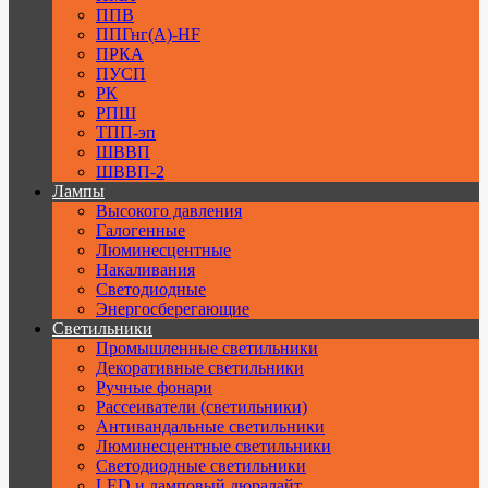
ППВ
ППГнг(А)-HF
ПРКА
ПУСП
РК
РПШ
ТПП-эп
ШВВП
ШВВП-2
Лампы
Высокого давления
Галогенные
Люминесцентные
Накаливания
Светодиодные
Энергосберегающие
Светильники
Промышленные светильники
Декоративные светильники
Ручные фонари
Рассеиватели (светильники)
Антивандальные светильники
Люминесцентные светильники
Cветодиодные светильники
LED и ламповый дюралайт