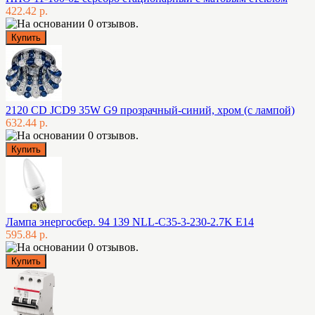
422.42 р.
2120 CD JCD9 35W G9 прозрачный-синий, хром (с лампой)
632.44 р.
Лампа энергосбер. 94 139 NLL-C35-3-230-2.7K E14
595.84 р.