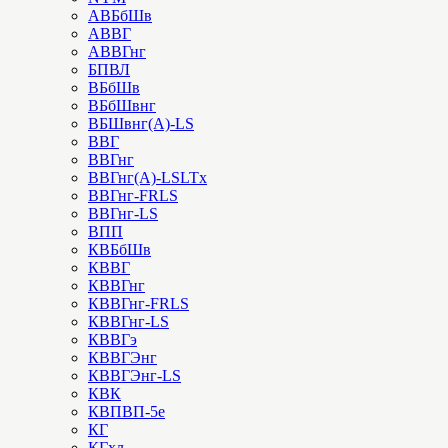
АВБбШв
АВВГ
АВВГнг
БПВЛ
ВБбШв
ВБбШвнг
ВБШвнг(А)-LS
ВВГ
ВВГнг
ВВГнг(А)-LSLTx
ВВГнг-FRLS
ВВГнг-LS
ВПП
КВБбШв
КВВГ
КВВГнг
КВВГнг-FRLS
КВВГнг-LS
КВВГэ
КВВГЭнг
КВВГЭнг-LS
КВК
КВПВП-5е
КГ
КГхл