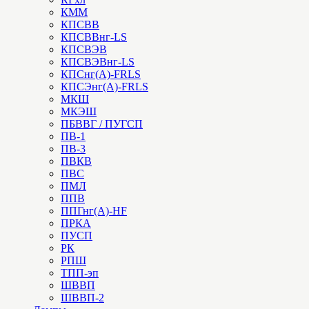
КММ
КПСВВ
КПСВВнг-LS
КПСВЭВ
КПСВЭВнг-LS
КПСнг(А)-FRLS
КПСЭнг(А)-FRLS
МКШ
МКЭШ
ПБВВГ / ПУГСП
ПВ-1
ПВ-3
ПВКВ
ПВС
ПМЛ
ППВ
ППГнг(А)-HF
ПРКА
ПУСП
РК
РПШ
ТПП-эп
ШВВП
ШВВП-2