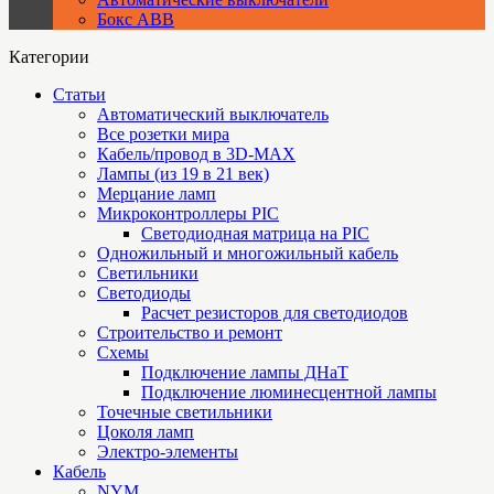
Бокс ABB
Категории
Статьи
Автоматический выключатель
Все розетки мира
Кабель/провод в 3D-MAX
Лампы (из 19 в 21 век)
Мерцание ламп
Микроконтроллеры PIC
Cветодиодная матрица на PIC
Одножильный и многожильный кабель
Светильники
Светодиоды
Расчет резисторов для светодиодов
Строительство и ремонт
Схемы
Подключение лампы ДНаТ
Подключение люминесцентной лампы
Точечные светильники
Цоколя ламп
Электро-элементы
Кабель
NYM