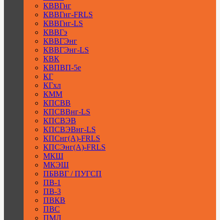
КВВГнг
КВВГнг-FRLS
КВВГнг-LS
КВВГэ
КВВГЭнг
КВВГЭнг-LS
КВК
КВПВП-5е
КГ
КГхл
КММ
КПСВВ
КПСВВнг-LS
КПСВЭВ
КПСВЭВнг-LS
КПСнг(А)-FRLS
КПСЭнг(А)-FRLS
МКШ
МКЭШ
ПБВВГ / ПУГСП
ПВ-1
ПВ-3
ПВКВ
ПВС
ПМЛ