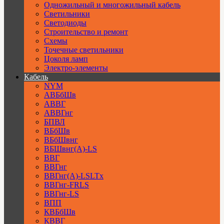
Одножильный и многожильный кабель
Светильники
Светодиоды
Строительство и ремонт
Схемы
Точечные светильники
Цоколя ламп
Электро-элементы
Кабель
NYM
АВБбШв
АВВГ
АВВГнг
БПВЛ
ВБбШв
ВБбШвнг
ВБШвнг(А)-LS
ВВГ
ВВГнг
ВВГнг(А)-LSLTx
ВВГнг-FRLS
ВВГнг-LS
ВПП
КВБбШв
КВВГ