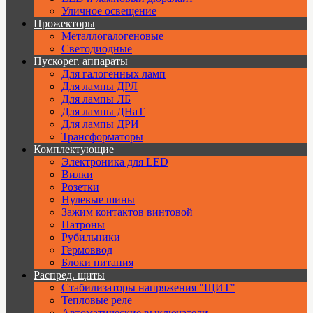
Уличное освещение
Прожекторы
Металлогалогеновые
Светодиодные
Пускорег. аппараты
Для галогенных ламп
Для лампы ДРЛ
Для лампы ЛБ
Для лампы ДНаТ
Для лампы ДРИ
Трансформаторы
Комплектующие
Электроника для LED
Вилки
Розетки
Нулевые шины
Зажим контактов винтовой
Патроны
Рубильники
Гермоввод
Блоки питания
Распред. щиты
Стабилизаторы напряжения "ЩИТ"
Тепловые реле
Автоматические выключатели