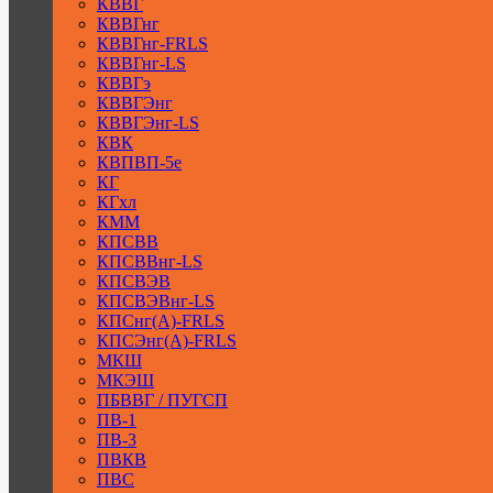
КВВГ
КВВГнг
КВВГнг-FRLS
КВВГнг-LS
КВВГэ
КВВГЭнг
КВВГЭнг-LS
КВК
КВПВП-5е
КГ
КГхл
КММ
КПСВВ
КПСВВнг-LS
КПСВЭВ
КПСВЭВнг-LS
КПСнг(А)-FRLS
КПСЭнг(А)-FRLS
МКШ
МКЭШ
ПБВВГ / ПУГСП
ПВ-1
ПВ-3
ПВКВ
ПВС