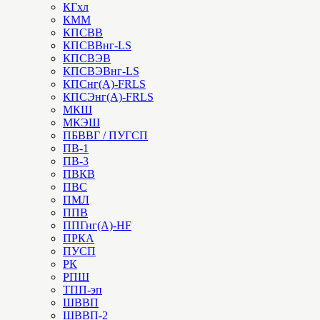
КГхл
КММ
КПСВВ
КПСВВнг-LS
КПСВЭВ
КПСВЭВнг-LS
КПСнг(А)-FRLS
КПСЭнг(А)-FRLS
МКШ
МКЭШ
ПБВВГ / ПУГСП
ПВ-1
ПВ-3
ПВКВ
ПВС
ПМЛ
ППВ
ППГнг(А)-HF
ПРКА
ПУСП
РК
РПШ
ТПП-эп
ШВВП
ШВВП-2