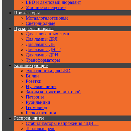
LED и ламповый дюралайт
Уличное освещение
Прожекторы
Металлогалогеновые
Светодиодные
Пускорег. аппараты
Для галогенных ламп
Для лампы ДРЛ
Для лампы ЛБ
Для лампы ДНаТ
Для лампы ДРИ
Трансформаторы
Комплектующие
Электроника для LED
Вилки
Розетки
Нулевые шины
Зажим контактов винтовой
Патроны
Рубильники
Гермоввод
Блоки питания
Распред. щиты
Стабилизаторы напряжения "ЩИТ"
Тепловые реле