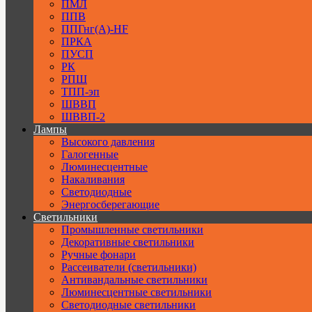
ПМЛ
ППВ
ППГнг(А)-HF
ПРКА
ПУСП
РК
РПШ
ТПП-эп
ШВВП
ШВВП-2
Лампы
Высокого давления
Галогенные
Люминесцентные
Накаливания
Светодиодные
Энергосберегающие
Светильники
Промышленные светильники
Декоративные светильники
Ручные фонари
Рассеиватели (светильники)
Антивандальные светильники
Люминесцентные светильники
Cветодиодные светильники