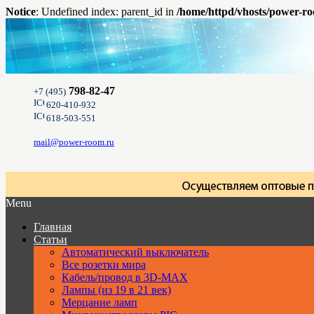
Notice
: Undefined index: parent_id in
/home/httpd/vhosts/power-ro
798-82-47
+7 (495)
620-410-932
618-503-551
mail@power-room.ru
Menu
Главная
Статьи
Автоматический выключатель
Все розетки мира
Кабель/провод в 3D-MAX
Лампы (из 19 в 21 век)
Мерцание ламп