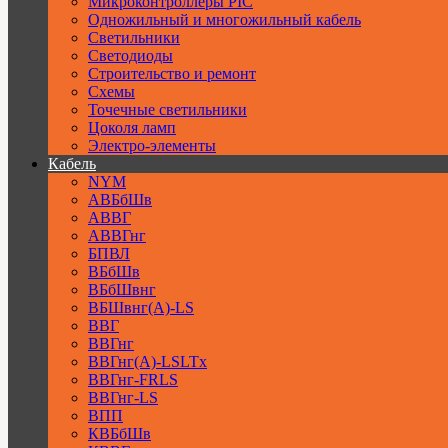
Микроконтроллеры PIC
Одножильный и многожильный кабель
Светильники
Светодиоды
Строительство и ремонт
Схемы
Точечные светильники
Цоколя ламп
Электро-элементы
Кабель
NYM
АВБбШв
АВВГ
АВВГнг
БПВЛ
ВБбШв
ВБбШвнг
ВБШвнг(А)-LS
ВВГ
ВВГнг
ВВГнг(А)-LSLTx
ВВГнг-FRLS
ВВГнг-LS
ВПП
КВБбШв