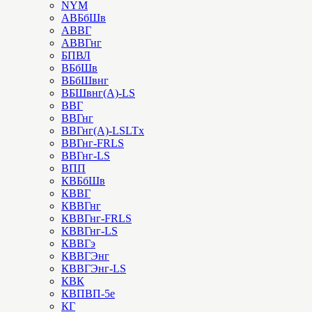
NYM
АВБбШв
АВВГ
АВВГнг
БПВЛ
ВБбШв
ВБбШвнг
ВБШвнг(А)-LS
ВВГ
ВВГнг
ВВГнг(А)-LSLTx
ВВГнг-FRLS
ВВГнг-LS
ВПП
КВБбШв
КВВГ
КВВГнг
КВВГнг-FRLS
КВВГнг-LS
КВВГэ
КВВГЭнг
КВВГЭнг-LS
КВК
КВПВП-5е
КГ