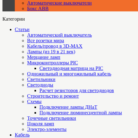
Автоматические выключатели
Бокс ABB
Категории
Статьи
Автоматический выключатель
Все розетки мира
Кабель/провод в 3D-MAX
Лампы (из 19 в 21 век)
Мерцание ламп
Микроконтроллеры PIC
Cветодиодная матрица на PIC
Одножильный и многожильный кабель
Светильники
Светодиоды
Расчет резисторов для светодиодов
Строительство и ремонт
Схемы
Подключение лампы ДНаТ
Подключение люминесцентной лампы
Точечные светильники
Цоколя ламп
Электро-элементы
Кабель