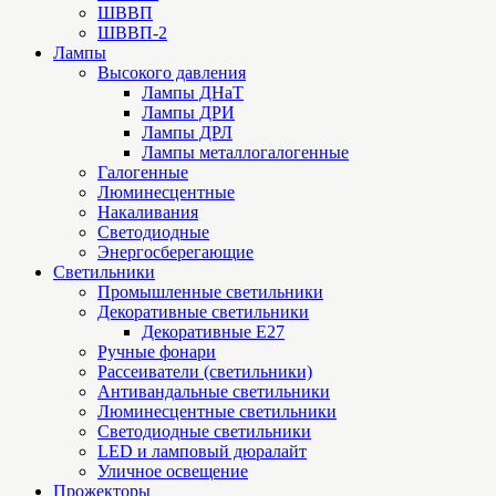
ШВВП
ШВВП-2
Лампы
Высокого давления
Лампы ДНаТ
Лампы ДРИ
Лампы ДРЛ
Лампы металлогалогенные
Галогенные
Люминесцентные
Накаливания
Светодиодные
Энергосберегающие
Светильники
Промышленные светильники
Декоративные светильники
Декоративные Е27
Ручные фонари
Рассеиватели (светильники)
Антивандальные светильники
Люминесцентные светильники
Cветодиодные светильники
LED и ламповый дюралайт
Уличное освещение
Прожекторы