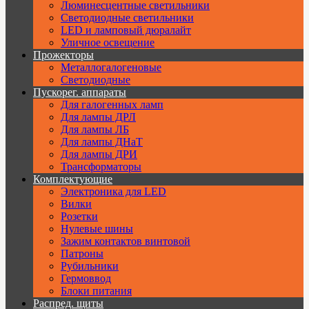
Люминесцентные светильники
Cветодиодные светильники
LED и ламповый дюралайт
Уличное освещение
Прожекторы
Металлогалогеновые
Светодиодные
Пускорег. аппараты
Для галогенных ламп
Для лампы ДРЛ
Для лампы ЛБ
Для лампы ДНаТ
Для лампы ДРИ
Трансформаторы
Комплектующие
Электроника для LED
Вилки
Розетки
Нулевые шины
Зажим контактов винтовой
Патроны
Рубильники
Гермоввод
Блоки питания
Распред. щиты