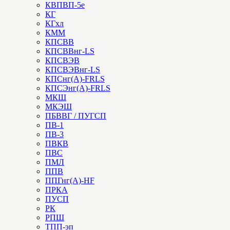
КВПВП-5е
КГ
КГхл
КММ
КПСВВ
КПСВВнг-LS
КПСВЭВ
КПСВЭВнг-LS
КПСнг(А)-FRLS
КПСЭнг(А)-FRLS
МКШ
МКЭШ
ПБВВГ / ПУГСП
ПВ-1
ПВ-3
ПВКВ
ПВС
ПМЛ
ППВ
ППГнг(А)-HF
ПРКА
ПУСП
РК
РПШ
ТПП-эп