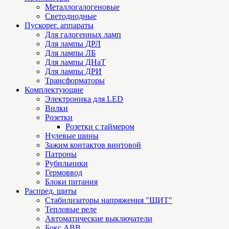
Металлогалогеновые
Светодиодные
Пускорег. аппараты
Для галогенных ламп
Для лампы ДРЛ
Для лампы ЛБ
Для лампы ДНаТ
Для лампы ДРИ
Трансформаторы
Комплектующие
Электроника для LED
Вилки
Розетки
Розетки с таймером
Нулевые шины
Зажим контактов винтовой
Патроны
Рубильники
Гермоввод
Блоки питания
Распред. щиты
Стабилизаторы напряжения "ЩИТ"
Тепловые реле
Автоматические выключатели
Бокс ABB