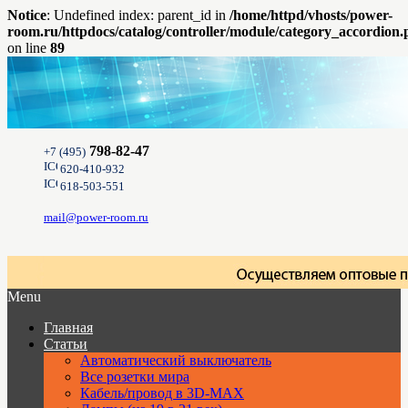
Notice
: Undefined index: parent_id in
/home/httpd/vhosts/power-
room.ru/httpdocs/catalog/controller/module/category_accordion
on line
89
798-82-47
+7 (495)
620-410-932
618-503-551
mail@power-room.ru
Menu
Главная
Статьи
Автоматический выключатель
Все розетки мира
Кабель/провод в 3D-MAX