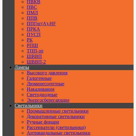
ПВКВ
ПВС
ПМЛ
ППВ
ППГнг(А)-HF
ПРКА
ПУСП
РК
РПШ
ТПП-эп
ШВВП
ШВВП-2
Лампы
Высокого давления
Галогенные
Люминесцентные
Накаливания
Светодиодные
Энергосберегающие
Светильники
Промышленные светильники
Декоративные светильники
Ручные фонари
Рассеиватели (светильники)
Антивандальные светильники