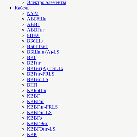
Электро-элементы
Кабель
NYM
АВБбШв
АВВГ
АВВГнг
БПВЛ
ВБбШв
ВБбШвнг
ВБШвнг(А)-LS
ВВГ
ВВГнг
ВВГнг(А)-LSLTx
ВВГнг-FRLS
ВВГнг-LS
ВПП
КВБбШв
КВВГ
КВВГнг
КВВГнг-FRLS
КВВГнг-LS
КВВГэ
КВВГЭнг
КВВГЭнг-LS
КВК