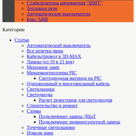
Стабилизаторы напряжения "ЩИТ"
Тепловые реле
Автоматические выключатели
Бокс ABB
Категории
Статьи
Автоматический выключатель
Все розетки мира
Кабель/провод в 3D-MAX
Лампы (из 19 в 21 век)
Мерцание ламп
Микроконтроллеры PIC
Cветодиодная матрица на PIC
Одножильный и многожильный кабель
Светильники
Светодиоды
Расчет резисторов для светодиодов
Строительство и ремонт
Схемы
Подключение лампы ДНаТ
Подключение люминесцентной лампы
Точечные светильники
Цоколя ламп