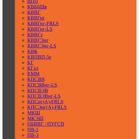
ВПП
КВБбШв
КВВГ
КВВГнг
КВВГнг-FRLS
КВВГнг-LS
КВВГэ
КВВГЭнг
КВВГЭнг-LS
КВК
КВПВП-5е
КГ
КГхл
КММ
КПСВВ
КПСВВнг-LS
КПСВЭВ
КПСВЭВнг-LS
КПСнг(А)-FRLS
КПСЭнг(А)-FRLS
МКШ
МКЭШ
ПБВВГ / ПУГСП
ПВ-1
ПВ-3