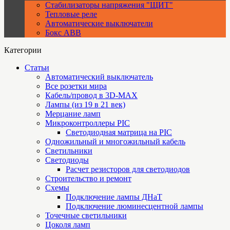
Стабилизаторы напряжения "ЩИТ"
Тепловые реле
Автоматические выключатели
Бокс ABB
Категории
Статьи
Автоматический выключатель
Все розетки мира
Кабель/провод в 3D-MAX
Лампы (из 19 в 21 век)
Мерцание ламп
Микроконтроллеры PIC
Cветодиодная матрица на PIC
Одножильный и многожильный кабель
Светильники
Светодиоды
Расчет резисторов для светодиодов
Строительство и ремонт
Схемы
Подключение лампы ДНаТ
Подключение люминесцентной лампы
Точечные светильники
Цоколя ламп