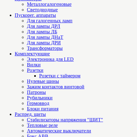
Металлогалогеновые
Светодиодные
Пускорег. аппараты
Для галогенных ламп
Для лампы ДРЛ
Для лампы ЛБ
Для лампы ДНаТ
Для лампы ДРИ
Трансформаторы
Комплектующие
Электроника для LED
Вилки
Розетки
Розетки с таймером
Нулевые шины
Зажим контактов винтовой
Патроны
Рубильники
Гермоввод
Блоки питания
Распред. щиты
Стабилизаторы напряжения "ЩИТ"
Тепловые реле
Автоматические выключатели
Бокс ABB