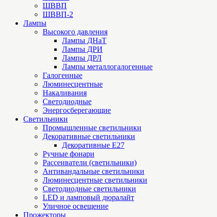
ШВВП
ШВВП-2
Лампы
Высокого давления
Лампы ДНаТ
Лампы ДРИ
Лампы ДРЛ
Лампы металлогалогенные
Галогенные
Люминесцентные
Накаливания
Светодиодные
Энергосберегающие
Светильники
Промышленные светильники
Декоративные светильники
Декоративные Е27
Ручные фонари
Рассеиватели (светильники)
Антивандальные светильники
Люминесцентные светильники
Cветодиодные светильники
LED и ламповый дюралайт
Уличное освещение
Прожекторы