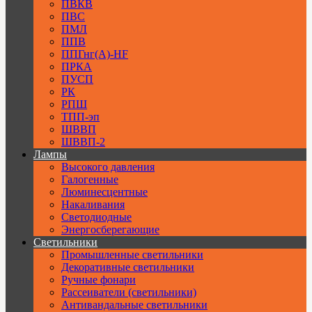
ПВКВ
ПВС
ПМЛ
ППВ
ППГнг(А)-HF
ПРКА
ПУСП
РК
РПШ
ТПП-эп
ШВВП
ШВВП-2
Лампы
Высокого давления
Галогенные
Люминесцентные
Накаливания
Светодиодные
Энергосберегающие
Светильники
Промышленные светильники
Декоративные светильники
Ручные фонари
Рассеиватели (светильники)
Антивандальные светильники