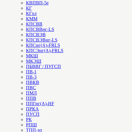
КВПВП-5е
КГ
КГхл
КММ
КПСВВ
КПСВВнг-LS
КПСВЭВ
КПСВЭВнг-LS
КПСнг(А)-FRLS
КПСЭнг(А)-FRLS
МКШ
МКЭШ
ПБВВГ / ПУГСП
ПВ-1
ПВ-3
ПВКВ
ПВС
ПМЛ
ППВ
ППГнг(А)-HF
ПРКА
ПУСП
РК
РПШ
ТПП-эп