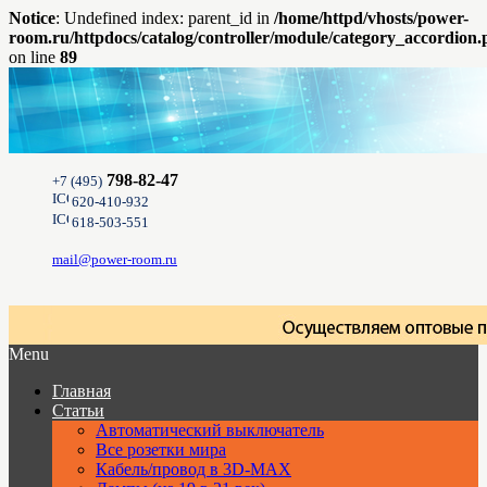
Notice
: Undefined index: parent_id in
/home/httpd/vhosts/power-
room.ru/httpdocs/catalog/controller/module/category_accordion
on line
89
798-82-47
+7 (495)
620-410-932
618-503-551
mail@power-room.ru
Menu
Главная
Статьи
Автоматический выключатель
Все розетки мира
Кабель/провод в 3D-MAX