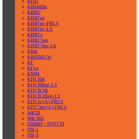
ВПП
КВБбШв
КВВГ
КВВГнг
КВВГнг-FRLS
КВВГнг-LS
КВВГэ
КВВГЭнг
КВВГЭнг-LS
КВК
КВПВП-5е
КГ
КГхл
КММ
КПСВВ
КПСВВнг-LS
КПСВЭВ
КПСВЭВнг-LS
КПСнг(А)-FRLS
КПСЭнг(А)-FRLS
МКШ
МКЭШ
ПБВВГ / ПУГСП
ПВ-1
ПВ-3