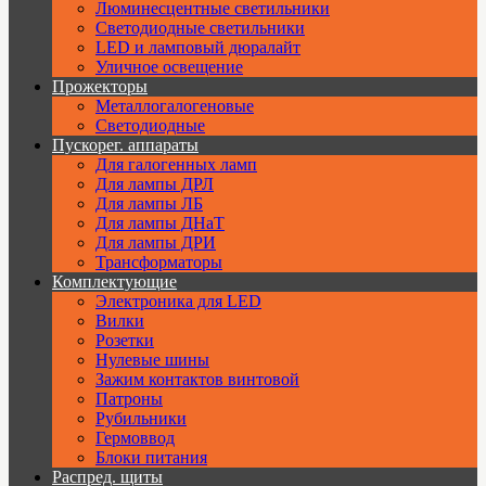
Люминесцентные светильники
Cветодиодные светильники
LED и ламповый дюралайт
Уличное освещение
Прожекторы
Металлогалогеновые
Светодиодные
Пускорег. аппараты
Для галогенных ламп
Для лампы ДРЛ
Для лампы ЛБ
Для лампы ДНаТ
Для лампы ДРИ
Трансформаторы
Комплектующие
Электроника для LED
Вилки
Розетки
Нулевые шины
Зажим контактов винтовой
Патроны
Рубильники
Гермоввод
Блоки питания
Распред. щиты