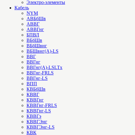
Электро-элементы
Кабель
NYM
АВБбШв
АВВГ
АВВГнг
БПВЛ
ВБбШв
ВБбШвнг
ВБШвнг(А)-LS
ВВГ
ВВГнг
ВВГнг(А)-LSLTx
ВВГнг-FRLS
ВВГнг-LS
ВПП
КВБбШв
КВВГ
КВВГнг
КВВГнг-FRLS
КВВГнг-LS
КВВГэ
КВВГЭнг
КВВГЭнг-LS
КВК