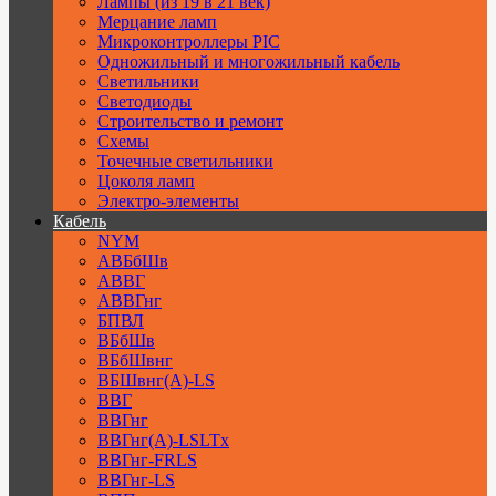
Лампы (из 19 в 21 век)
Мерцание ламп
Микроконтроллеры PIC
Одножильный и многожильный кабель
Светильники
Светодиоды
Строительство и ремонт
Схемы
Точечные светильники
Цоколя ламп
Электро-элементы
Кабель
NYM
АВБбШв
АВВГ
АВВГнг
БПВЛ
ВБбШв
ВБбШвнг
ВБШвнг(А)-LS
ВВГ
ВВГнг
ВВГнг(А)-LSLTx
ВВГнг-FRLS
ВВГнг-LS