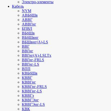
Электро-элементы
Кабель
NYM
АВБбШв
АВВГ
АВВГнг
БПВЛ
ВБбШв
ВБбШвнг
ВБШвнг(А)-LS
ВВГ
ВВГнг
ВВГнг(А)-LSLTx
ВВГнг-FRLS
ВВГнг-LS
ВПП
КВБбШв
КВВГ
КВВГнг
КВВГнг-FRLS
КВВГнг-LS
КВВГэ
КВВГЭнг
КВВГЭнг-LS
КВК