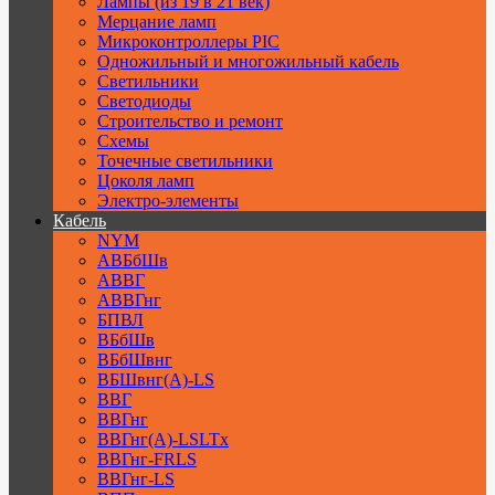
Лампы (из 19 в 21 век)
Мерцание ламп
Микроконтроллеры PIC
Одножильный и многожильный кабель
Светильники
Светодиоды
Строительство и ремонт
Схемы
Точечные светильники
Цоколя ламп
Электро-элементы
Кабель
NYM
АВБбШв
АВВГ
АВВГнг
БПВЛ
ВБбШв
ВБбШвнг
ВБШвнг(А)-LS
ВВГ
ВВГнг
ВВГнг(А)-LSLTx
ВВГнг-FRLS
ВВГнг-LS