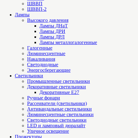
ШВВП
ШВВП-2
Лампы
Высокого давления
Лампы ДНаТ
Лампы ДРИ
Лампы ДРЛ
Лампы металлогалогенные
Галогенные
Люминесцентные
Накаливания
Светодиодные
Энергосберегающие
Светильники
Промышленные светильники
Декоративные светильники
Декоративные Е27
Ручные фонари
Рассеиватели (светильники)
Антивандальные светильники
Люминесцентные светильники
Cветодиодные светильники
LED и ламповый дюралайт
Уличное освещение
Прожекторы