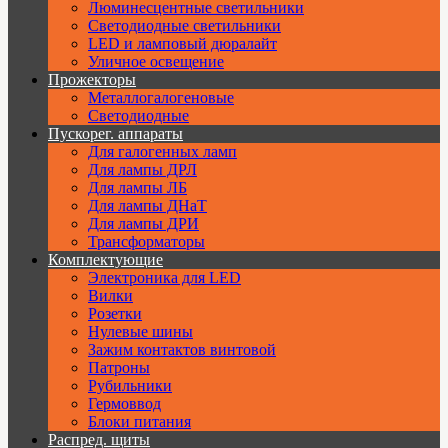
Люминесцентные светильники
Cветодиодные светильники
LED и ламповый дюралайт
Уличное освещение
Прожекторы
Металлогалогеновые
Светодиодные
Пускорег. аппараты
Для галогенных ламп
Для лампы ДРЛ
Для лампы ЛБ
Для лампы ДНаТ
Для лампы ДРИ
Трансформаторы
Комплектующие
Электроника для LED
Вилки
Розетки
Нулевые шины
Зажим контактов винтовой
Патроны
Рубильники
Гермоввод
Блоки питания
Распред. щиты