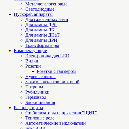
Металлогалогеновые
Светодиодные
Пускорег. аппараты
Для галогенных ламп
Для лампы ДРЛ
Для лампы ЛБ
Для лампы ДНаТ
Для лампы ДРИ
Трансформаторы
Комплектующие
Электроника для LED
Вилки
Розетки
Розетки с таймером
Нулевые шины
Зажим контактов винтовой
Патроны
Рубильники
Гермоввод
Блоки питания
Распред. щиты
Стабилизаторы напряжения "ЩИТ"
Тепловые реле
Автоматические выключатели
Бокс ABB