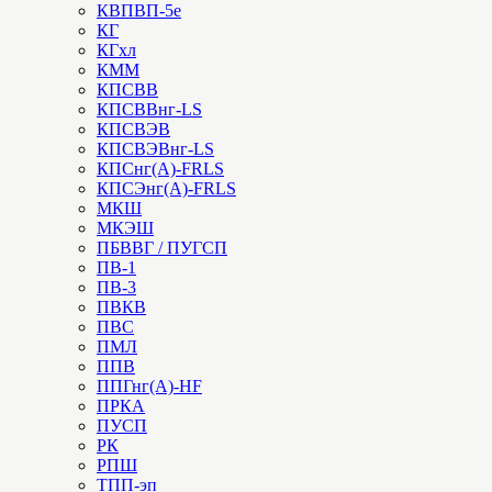
КВПВП-5е
КГ
КГхл
КММ
КПСВВ
КПСВВнг-LS
КПСВЭВ
КПСВЭВнг-LS
КПСнг(А)-FRLS
КПСЭнг(А)-FRLS
МКШ
МКЭШ
ПБВВГ / ПУГСП
ПВ-1
ПВ-3
ПВКВ
ПВС
ПМЛ
ППВ
ППГнг(А)-HF
ПРКА
ПУСП
РК
РПШ
ТПП-эп