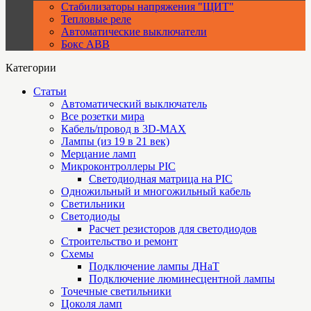
Стабилизаторы напряжения "ЩИТ"
Тепловые реле
Автоматические выключатели
Бокс ABB
Категории
Статьи
Автоматический выключатель
Все розетки мира
Кабель/провод в 3D-MAX
Лампы (из 19 в 21 век)
Мерцание ламп
Микроконтроллеры PIC
Cветодиодная матрица на PIC
Одножильный и многожильный кабель
Светильники
Светодиоды
Расчет резисторов для светодиодов
Строительство и ремонт
Схемы
Подключение лампы ДНаТ
Подключение люминесцентной лампы
Точечные светильники
Цоколя ламп