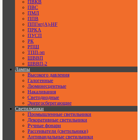
ПВКВ
ПВС
ПМЛ
ППВ
ППГнг(А)-HF
ПРКА
ПУСП
РК
РПШ
ТПП-эп
ШВВП
ШВВП-2
Лампы
Высокого давления
Галогенные
Люминесцентные
Накаливания
Светодиодные
Энергосберегающие
Светильники
Промышленные светильники
Декоративные светильники
Ручные фонари
Рассеиватели (светильники)
Антивандальные светильники