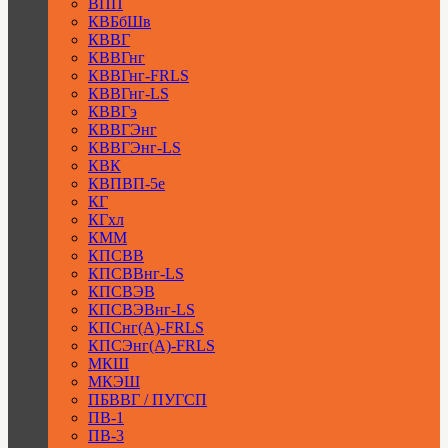
ВПП
КВБбШв
КВВГ
КВВГнг
КВВГнг-FRLS
КВВГнг-LS
КВВГэ
КВВГЭнг
КВВГЭнг-LS
КВК
КВПВП-5е
КГ
КГхл
КММ
КПСВВ
КПСВВнг-LS
КПСВЭВ
КПСВЭВнг-LS
КПСнг(А)-FRLS
КПСЭнг(А)-FRLS
МКШ
МКЭШ
ПБВВГ / ПУГСП
ПВ-1
ПВ-3