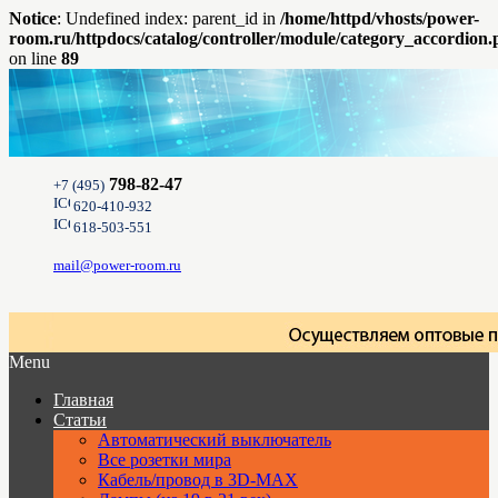
Notice
: Undefined index: parent_id in
/home/httpd/vhosts/power-
room.ru/httpdocs/catalog/controller/module/category_accordion
on line
89
798-82-47
+7 (495)
620-410-932
618-503-551
mail@power-room.ru
Menu
Главная
Статьи
Автоматический выключатель
Все розетки мира
Кабель/провод в 3D-MAX