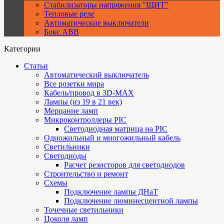
Стабилизаторы напряжения "ЩИТ"
Тепловые реле
Автоматические выключатели
Бокс ABB
Категории
Статьи
Автоматический выключатель
Все розетки мира
Кабель/провод в 3D-MAX
Лампы (из 19 в 21 век)
Мерцание ламп
Микроконтроллеры PIC
Cветодиодная матрица на PIC
Одножильный и многожильный кабель
Светильники
Светодиоды
Расчет резисторов для светодиодов
Строительство и ремонт
Схемы
Подключение лампы ДНаТ
Подключение люминесцентной лампы
Точечные светильники
Цоколя ламп