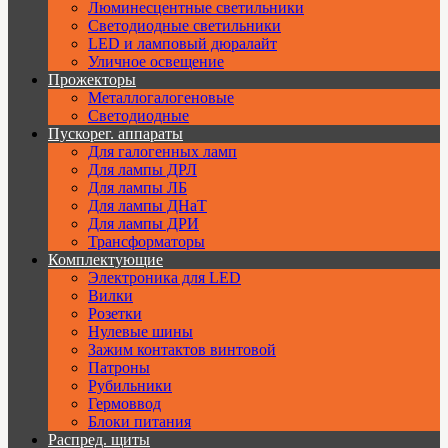
Люминесцентные светильники
Cветодиодные светильники
LED и ламповый дюралайт
Уличное освещение
Прожекторы
Металлогалогеновые
Светодиодные
Пускорег. аппараты
Для галогенных ламп
Для лампы ДРЛ
Для лампы ЛБ
Для лампы ДНаТ
Для лампы ДРИ
Трансформаторы
Комплектующие
Электроника для LED
Вилки
Розетки
Нулевые шины
Зажим контактов винтовой
Патроны
Рубильники
Гермоввод
Блоки питания
Распред. щиты