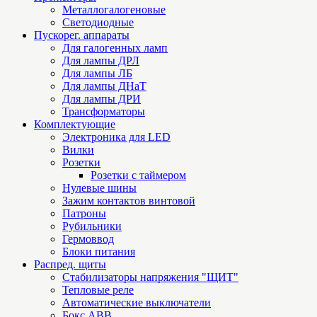
Металлогалогеновые
Светодиодные
Пускорег. аппараты
Для галогенных ламп
Для лампы ДРЛ
Для лампы ЛБ
Для лампы ДНаТ
Для лампы ДРИ
Трансформаторы
Комплектующие
Электроника для LED
Вилки
Розетки
Розетки с таймером
Нулевые шины
Зажим контактов винтовой
Патроны
Рубильники
Гермоввод
Блоки питания
Распред. щиты
Стабилизаторы напряжения "ЩИТ"
Тепловые реле
Автоматические выключатели
Бокс ABB