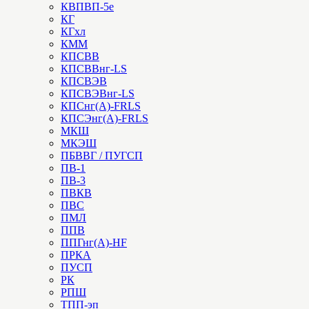
КВПВП-5е
КГ
КГхл
КММ
КПСВВ
КПСВВнг-LS
КПСВЭВ
КПСВЭВнг-LS
КПСнг(А)-FRLS
КПСЭнг(А)-FRLS
МКШ
МКЭШ
ПБВВГ / ПУГСП
ПВ-1
ПВ-3
ПВКВ
ПВС
ПМЛ
ППВ
ППГнг(А)-HF
ПРКА
ПУСП
РК
РПШ
ТПП-эп