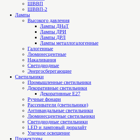
ШВВП
ШВВП-2
Лампы
Высокого давления
Лампы ДНаТ
Лампы ДРИ
Лампы ДРЛ
Лампы металлогалогенные
Галогенные
Люминесцентные
Накаливания
Светодиодные
Энергосберегающие
Светильники
Промышленные светильники
Декоративные светильники
Декоративные Е27
Ручные фонари
Рассеиватели (светильники)
Антивандальные светильники
Люминесцентные светильники
Cветодиодные светильники
LED и ламповый дюралайт
Уличное освещение
Прожекторы