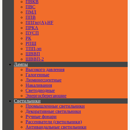
ПВКВ
ПВС
ПМЛ
ППВ
ППГнг(А)-HF
ПРКА
ПУСП
РК
РПШ
ТПП-эп
ШВВП
ШВВП-2
Лампы
Высокого давления
Галогенные
Люминесцентные
Накаливания
Светодиодные
Энергосберегающие
Светильники
Промышленные светильники
Декоративные светильники
Ручные фонари
Рассеиватели (светильники)
Антивандальные светильники