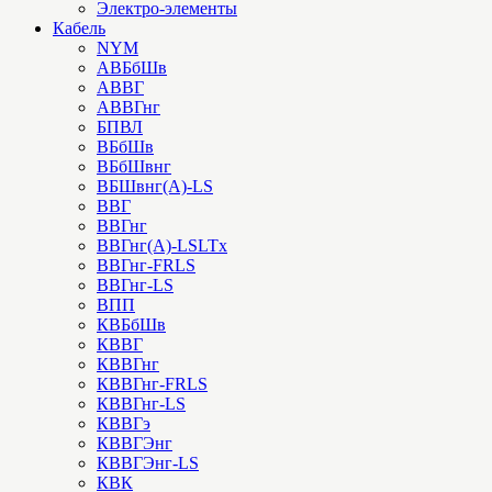
Электро-элементы
Кабель
NYM
АВБбШв
АВВГ
АВВГнг
БПВЛ
ВБбШв
ВБбШвнг
ВБШвнг(А)-LS
ВВГ
ВВГнг
ВВГнг(А)-LSLTx
ВВГнг-FRLS
ВВГнг-LS
ВПП
КВБбШв
КВВГ
КВВГнг
КВВГнг-FRLS
КВВГнг-LS
КВВГэ
КВВГЭнг
КВВГЭнг-LS
КВК