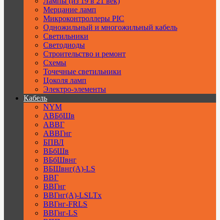
Лампы (из 19 в 21 век)
Мерцание ламп
Микроконтроллеры PIC
Одножильный и многожильный кабель
Светильники
Светодиоды
Строительство и ремонт
Схемы
Точечные светильники
Цоколя ламп
Электро-элементы
Кабель
NYM
АВБбШв
АВВГ
АВВГнг
БПВЛ
ВБбШв
ВБбШвнг
ВБШвнг(А)-LS
ВВГ
ВВГнг
ВВГнг(А)-LSLTx
ВВГнг-FRLS
ВВГнг-LS