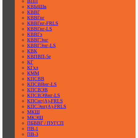
ВПП
КВБбШв
КВВГ
КВВГнг
КВВГнг-FRLS
КВВГнг-LS
КВВГэ
КВВГЭнг
КВВГЭнг-LS
КВК
КВПВП-5е
КГ
КГхл
КММ
КПСВВ
КПСВВнг-LS
КПСВЭВ
КПСВЭВнг-LS
КПСнг(А)-FRLS
КПСЭнг(А)-FRLS
МКШ
МКЭШ
ПБВВГ / ПУГСП
ПВ-1
ПВ-3