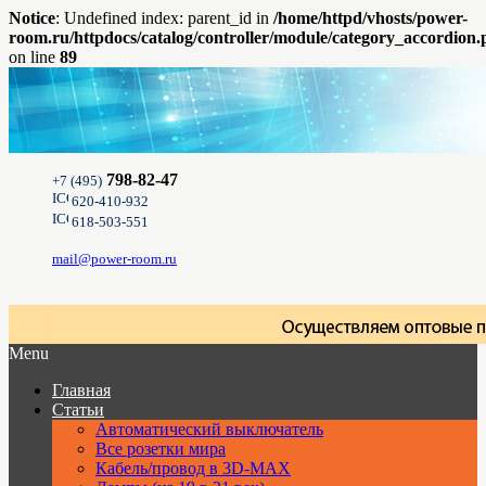
Notice
: Undefined index: parent_id in
/home/httpd/vhosts/power-
room.ru/httpdocs/catalog/controller/module/category_accordion
on line
89
798-82-47
+7 (495)
620-410-932
618-503-551
mail@power-room.ru
Menu
Главная
Статьи
Автоматический выключатель
Все розетки мира
Кабель/провод в 3D-MAX