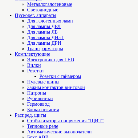
Металлогалогеновые
Светодиодные
Пускорег. аппараты
Для галогенных ламп
Для лампы ДРЛ
Для лампы ЛБ
Для лампы ДНаТ
Для лампы ДРИ
Трансформаторы
Комплектующие
Электроника для LED
Вилки
Розетки
Розетки с таймером
Нулевые шины
Зажим контактов винтовой
Патроны
Рубильники
Гермоввод
Блоки питания
Распред. щиты
Стабилизаторы напряжения "ЩИТ"
Тепловые реле
Автоматические выключатели
Бокс ABB