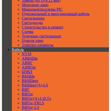
Лампы (из 19 в 21 век)
Мерцание ламп
Микроконтроллеры PIC
Одножильный и многожильный кабель
Светильники
Светодиоды
Строительство и ремонт
Схемы
Точечные светильники
Цоколя ламп
Электро-элементы
Кабель
NYM
АВБбШв
АВВГ
АВВГнг
БПВЛ
ВБбШв
ВБбШвнг
ВБШвнг(А)-LS
ВВГ
ВВГнг
ВВГнг(А)-LSLTx
ВВГнг-FRLS
ВВГнг-LS