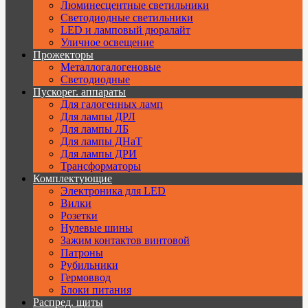
Люминесцентные светильники
Cветодиодные светильники
LED и ламповый дюралайт
Уличное освещение
Прожекторы
Металлогалогеновые
Светодиодные
Пускорег. аппараты
Для галогенных ламп
Для лампы ДРЛ
Для лампы ЛБ
Для лампы ДНаТ
Для лампы ДРИ
Трансформаторы
Комплектующие
Электроника для LED
Вилки
Розетки
Нулевые шины
Зажим контактов винтовой
Патроны
Рубильники
Гермоввод
Блоки питания
Распред. щиты