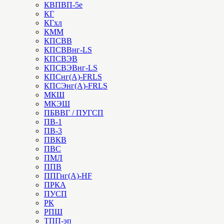
КВПВП-5е
КГ
КГхл
КММ
КПСВВ
КПСВВнг-LS
КПСВЭВ
КПСВЭВнг-LS
КПСнг(А)-FRLS
КПСЭнг(А)-FRLS
МКШ
МКЭШ
ПБВВГ / ПУГСП
ПВ-1
ПВ-3
ПВКВ
ПВС
ПМЛ
ППВ
ППГнг(А)-HF
ПРКА
ПУСП
РК
РПШ
ТПП-эп