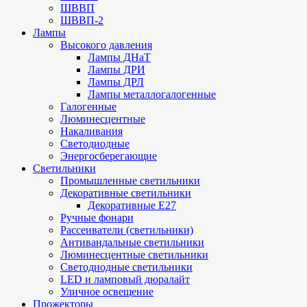
ШВВП
ШВВП-2
Лампы
Высокого давления
Лампы ДНаТ
Лампы ДРИ
Лампы ДРЛ
Лампы металлогалогенные
Галогенные
Люминесцентные
Накаливания
Светодиодные
Энергосберегающие
Светильники
Промышленные светильники
Декоративные светильники
Декоративные Е27
Ручные фонари
Рассеиватели (светильники)
Антивандальные светильники
Люминесцентные светильники
Cветодиодные светильники
LED и ламповый дюралайт
Уличное освещение
Прожекторы