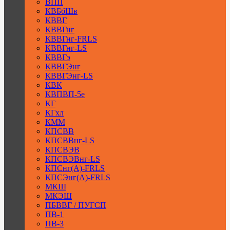
ВПП
КВБбШв
КВВГ
КВВГнг
КВВГнг-FRLS
КВВГнг-LS
КВВГэ
КВВГЭнг
КВВГЭнг-LS
КВК
КВПВП-5е
КГ
КГхл
КММ
КПСВВ
КПСВВнг-LS
КПСВЭВ
КПСВЭВнг-LS
КПСнг(А)-FRLS
КПСЭнг(А)-FRLS
МКШ
МКЭШ
ПБВВГ / ПУГСП
ПВ-1
ПВ-3