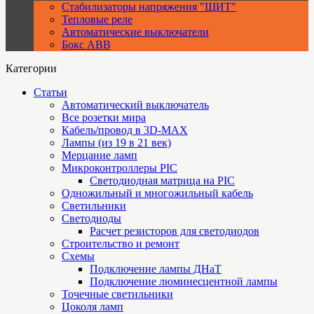
Стабилизаторы напряжения "ЩИТ"
Тепловые реле
Автоматические выключатели
Бокс ABB
Категории
Статьи
Автоматический выключатель
Все розетки мира
Кабель/провод в 3D-MAX
Лампы (из 19 в 21 век)
Мерцание ламп
Микроконтроллеры PIC
Cветодиодная матрица на PIC
Одножильный и многожильный кабель
Светильники
Светодиоды
Расчет резисторов для светодиодов
Строительство и ремонт
Схемы
Подключение лампы ДНаТ
Подключение люминесцентной лампы
Точечные светильники
Цоколя ламп