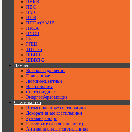
ПВКВ
ПВС
ПМЛ
ППВ
ППГнг(А)-HF
ПРКА
ПУСП
РК
РПШ
ТПП-эп
ШВВП
ШВВП-2
Лампы
Высокого давления
Галогенные
Люминесцентные
Накаливания
Светодиодные
Энергосберегающие
Светильники
Промышленные светильники
Декоративные светильники
Ручные фонари
Рассеиватели (светильники)
Антивандальные светильники