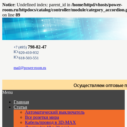
Notice
: Undefined index: parent_id in
/home/httpd/vhosts/power-
room.ru/httpdocs/catalog/controller/module/category_accordion
on line
89
798-82-47
+7 (495)
620-410-932
618-503-551
mail@power-room.ru
Menu
Главная
Статьи
Автоматический выключатель
Все розетки мира
Кабель/провод в 3D-MAX