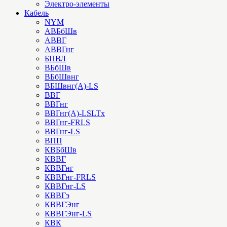
Электро-элементы
Кабель
NYM
АВБбШв
АВВГ
АВВГнг
БПВЛ
ВБбШв
ВБбШвнг
ВБШвнг(А)-LS
ВВГ
ВВГнг
ВВГнг(А)-LSLTx
ВВГнг-FRLS
ВВГнг-LS
ВПП
КВБбШв
КВВГ
КВВГнг
КВВГнг-FRLS
КВВГнг-LS
КВВГэ
КВВГЭнг
КВВГЭнг-LS
КВК