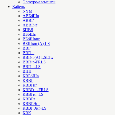
Электро-элементы
Кабель
NYM
АВБбШв
АВВГ
АВВГнг
БПВЛ
ВБбШв
ВБбШвнг
ВБШвнг(А)-LS
ВВГ
ВВГнг
ВВГнг(А)-LSLTx
ВВГнг-FRLS
ВВГнг-LS
ВПП
КВБбШв
КВВГ
КВВГнг
КВВГнг-FRLS
КВВГнг-LS
КВВГэ
КВВГЭнг
КВВГЭнг-LS
КВК