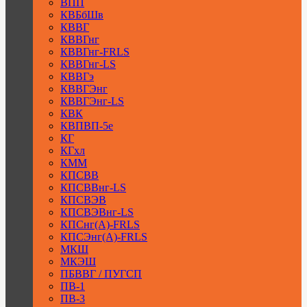
ВПП
КВБбШв
КВВГ
КВВГнг
КВВГнг-FRLS
КВВГнг-LS
КВВГэ
КВВГЭнг
КВВГЭнг-LS
КВК
КВПВП-5е
КГ
КГхл
КММ
КПСВВ
КПСВВнг-LS
КПСВЭВ
КПСВЭВнг-LS
КПСнг(А)-FRLS
КПСЭнг(А)-FRLS
МКШ
МКЭШ
ПБВВГ / ПУГСП
ПВ-1
ПВ-3