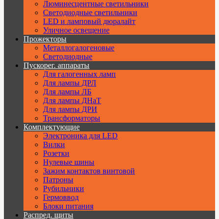
Люминесцентные светильники
Cветодиодные светильники
LED и ламповый дюралайт
Уличное освещение
Прожекторы
Металлогалогеновые
Светодиодные
Пускорег. аппараты
Для галогенных ламп
Для лампы ДРЛ
Для лампы ЛБ
Для лампы ДНаТ
Для лампы ДРИ
Трансформаторы
Комплектующие
Электроника для LED
Вилки
Розетки
Нулевые шины
Зажим контактов винтовой
Патроны
Рубильники
Гермоввод
Блоки питания
Распред. щиты