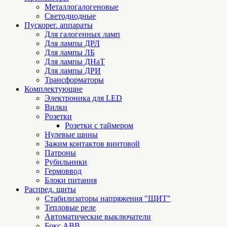
Металлогалогеновые
Светодиодные
Пускорег. аппараты
Для галогенных ламп
Для лампы ДРЛ
Для лампы ЛБ
Для лампы ДНаТ
Для лампы ДРИ
Трансформаторы
Комплектующие
Электроника для LED
Вилки
Розетки
Розетки с таймером
Нулевые шины
Зажим контактов винтовой
Патроны
Рубильники
Гермоввод
Блоки питания
Распред. щиты
Стабилизаторы напряжения "ЩИТ"
Тепловые реле
Автоматические выключатели
Бокс ABB