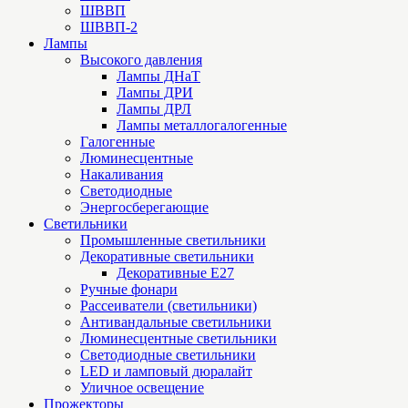
ШВВП
ШВВП-2
Лампы
Высокого давления
Лампы ДНаТ
Лампы ДРИ
Лампы ДРЛ
Лампы металлогалогенные
Галогенные
Люминесцентные
Накаливания
Светодиодные
Энергосберегающие
Светильники
Промышленные светильники
Декоративные светильники
Декоративные Е27
Ручные фонари
Рассеиватели (светильники)
Антивандальные светильники
Люминесцентные светильники
Cветодиодные светильники
LED и ламповый дюралайт
Уличное освещение
Прожекторы