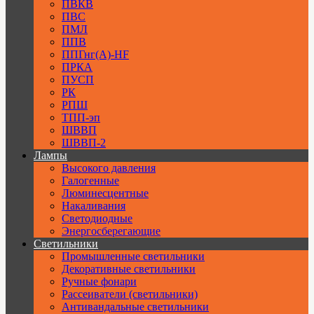
ПВКВ
ПВС
ПМЛ
ППВ
ППГнг(А)-HF
ПРКА
ПУСП
РК
РПШ
ТПП-эп
ШВВП
ШВВП-2
Лампы
Высокого давления
Галогенные
Люминесцентные
Накаливания
Светодиодные
Энергосберегающие
Светильники
Промышленные светильники
Декоративные светильники
Ручные фонари
Рассеиватели (светильники)
Антивандальные светильники