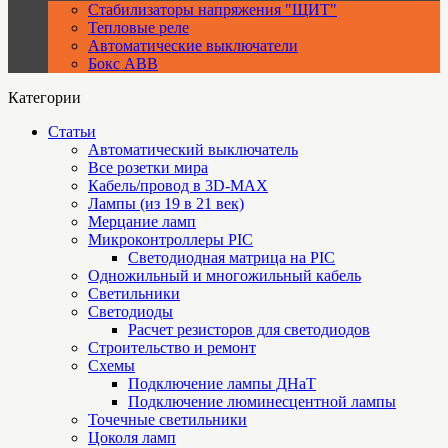
Стабилизаторы напряжения "ЩИТ"
Тепловые реле
Автоматические выключатели
Бокс ABB
Категории
Статьи
Автоматический выключатель
Все розетки мира
Кабель/провод в 3D-MAX
Лампы (из 19 в 21 век)
Мерцание ламп
Микроконтроллеры PIC
Cветодиодная матрица на PIC
Одножильный и многожильный кабель
Светильники
Светодиоды
Расчет резисторов для светодиодов
Строительство и ремонт
Схемы
Подключение лампы ДНаТ
Подключение люминесцентной лампы
Точечные светильники
Цоколя ламп