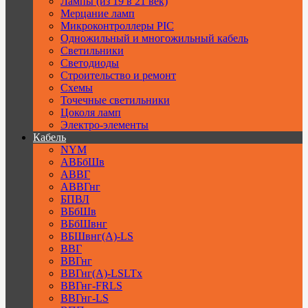
Лампы (из 19 в 21 век)
Мерцание ламп
Микроконтроллеры PIC
Одножильный и многожильный кабель
Светильники
Светодиоды
Строительство и ремонт
Схемы
Точечные светильники
Цоколя ламп
Электро-элементы
Кабель
NYM
АВБбШв
АВВГ
АВВГнг
БПВЛ
ВБбШв
ВБбШвнг
ВБШвнг(А)-LS
ВВГ
ВВГнг
ВВГнг(А)-LSLTx
ВВГнг-FRLS
ВВГнг-LS