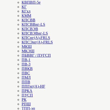
КВПВП-5е
КГ
КГхл
КММ
КПСВВ
КПСВВнг-LS
КПСВЭВ
КПСВЭВнг-LS
КПСнг(А)-FRLS
КПСЭнг(А)-FRLS
МКШ
МКЭШ
ПБВВГ / ПУГСП
ПВ-1
ПВ-3
ПВКВ
ПВС
ПМЛ
ППВ
ППГнг(А)-HF
ПРКА
ПУСП
РК
РПШ
ТПП-эп