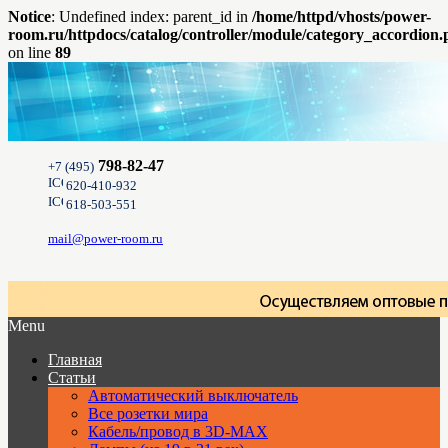
Notice
: Undefined index: parent_id in
/home/httpd/vhosts/power-
room.ru/httpdocs/catalog/controller/module/category_accordion
on line
89
798-82-47
+7 (495)
620-410-932
618-503-551
mail@power-room.ru
Menu
Главная
Статьи
Автоматический выключатель
Все розетки мира
Кабель/провод в 3D-MAX