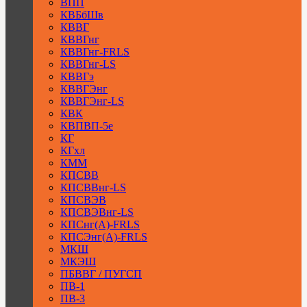
ВПП
КВБбШв
КВВГ
КВВГнг
КВВГнг-FRLS
КВВГнг-LS
КВВГэ
КВВГЭнг
КВВГЭнг-LS
КВК
КВПВП-5е
КГ
КГхл
КММ
КПСВВ
КПСВВнг-LS
КПСВЭВ
КПСВЭВнг-LS
КПСнг(А)-FRLS
КПСЭнг(А)-FRLS
МКШ
МКЭШ
ПБВВГ / ПУГСП
ПВ-1
ПВ-3