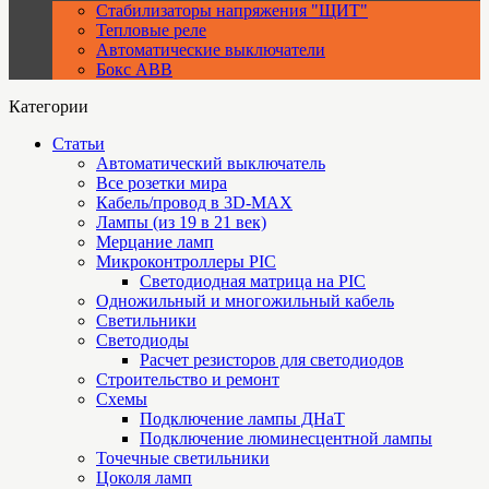
Стабилизаторы напряжения "ЩИТ"
Тепловые реле
Автоматические выключатели
Бокс ABB
Категории
Статьи
Автоматический выключатель
Все розетки мира
Кабель/провод в 3D-MAX
Лампы (из 19 в 21 век)
Мерцание ламп
Микроконтроллеры PIC
Cветодиодная матрица на PIC
Одножильный и многожильный кабель
Светильники
Светодиоды
Расчет резисторов для светодиодов
Строительство и ремонт
Схемы
Подключение лампы ДНаТ
Подключение люминесцентной лампы
Точечные светильники
Цоколя ламп