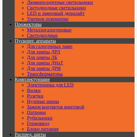
Люминесцентные светильники
Cветодиодные светильники
LED и ламповый дюралайт
Уличное освещение
Прожекторы
Металлогалогеновые
Светодиодные
Пускорег. аппараты
Для галогенных ламп
Для лампы ДРЛ
Для лампы ЛБ
Для лампы ДНаТ
Для лампы ДРИ
Трансформаторы
Комплектующие
Электроника для LED
Вилки
Розетки
Нулевые шины
Зажим контактов винтовой
Патроны
Рубильники
Гермоввод
Блоки питания
Распред. щиты