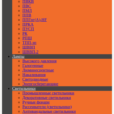
ПВКВ
ПВС
ПМЛ
ППВ
ППГнг(А)-HF
ПРКА
ПУСП
РК
РПШ
ТПП-эп
ШВВП
ШВВП-2
Лампы
Высокого давления
Галогенные
Люминесцентные
Накаливания
Светодиодные
Энергосберегающие
Светильники
Промышленные светильники
Декоративные светильники
Ручные фонари
Рассеиватели (светильники)
Антивандальные светильники