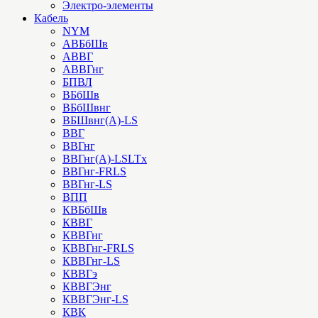
Электро-элементы
Кабель
NYM
АВБбШв
АВВГ
АВВГнг
БПВЛ
ВБбШв
ВБбШвнг
ВБШвнг(А)-LS
ВВГ
ВВГнг
ВВГнг(А)-LSLTx
ВВГнг-FRLS
ВВГнг-LS
ВПП
КВБбШв
КВВГ
КВВГнг
КВВГнг-FRLS
КВВГнг-LS
КВВГэ
КВВГЭнг
КВВГЭнг-LS
КВК