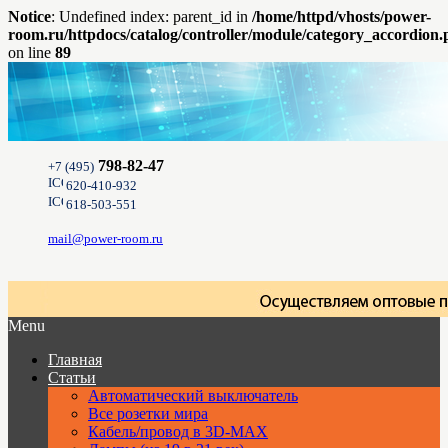
Notice
: Undefined index: parent_id in
/home/httpd/vhosts/power-
room.ru/httpdocs/catalog/controller/module/category_accordion
on line
89
798-82-47
+7 (495)
620-410-932
618-503-551
mail@power-room.ru
Menu
Главная
Статьи
Автоматический выключатель
Все розетки мира
Кабель/провод в 3D-MAX