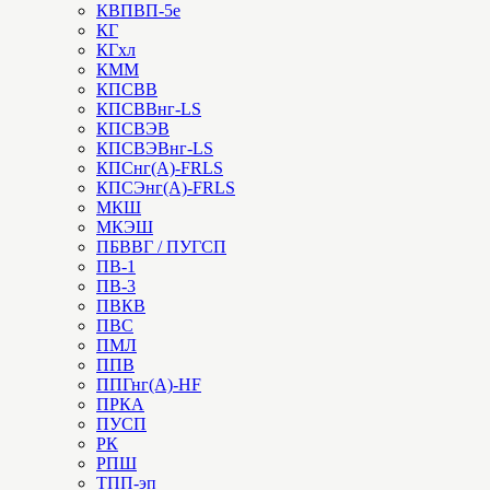
КВПВП-5е
КГ
КГхл
КММ
КПСВВ
КПСВВнг-LS
КПСВЭВ
КПСВЭВнг-LS
КПСнг(А)-FRLS
КПСЭнг(А)-FRLS
МКШ
МКЭШ
ПБВВГ / ПУГСП
ПВ-1
ПВ-3
ПВКВ
ПВС
ПМЛ
ППВ
ППГнг(А)-HF
ПРКА
ПУСП
РК
РПШ
ТПП-эп