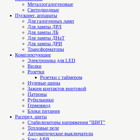
Металлогалогеновые
Светодиодные
Пускорег. аппараты
Для галогенных ламп
Для лампы ДРЛ
Для лампы ЛБ
Для лампы ДНаТ
Для лампы ДРИ
Трансформаторы
Комплектующие
Электроника для LED
Вилки
Розетки
Розетки с таймером
Нулевые шины
Зажим контактов винтовой
Патроны
Рубильники
Гермоввод
Блоки питания
Распред. щиты
Стабилизаторы напряжения "ЩИТ"
Тепловые реле
Автоматические выключатели
Бокс ABB