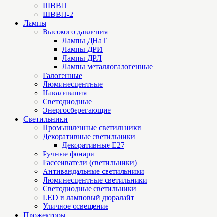
ШВВП
ШВВП-2
Лампы
Высокого давления
Лампы ДНаТ
Лампы ДРИ
Лампы ДРЛ
Лампы металлогалогенные
Галогенные
Люминесцентные
Накаливания
Светодиодные
Энергосберегающие
Светильники
Промышленные светильники
Декоративные светильники
Декоративные Е27
Ручные фонари
Рассеиватели (светильники)
Антивандальные светильники
Люминесцентные светильники
Cветодиодные светильники
LED и ламповый дюралайт
Уличное освещение
Прожекторы