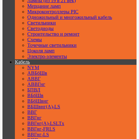
Лампы (из 19 в 21 век)
Мерцание ламп
Микроконтроллеры PIC
Одножильный и многожильный кабель
Светильники
Светодиоды
Строительство и ремонт
Схемы
Точечные светильники
Цоколя ламп
Электро-элементы
Кабель
NYM
АВБбШв
АВВГ
АВВГнг
БПВЛ
ВБбШв
ВБбШвнг
ВБШвнг(А)-LS
ВВГ
ВВГнг
ВВГнг(А)-LSLTx
ВВГнг-FRLS
ВВГнг-LS