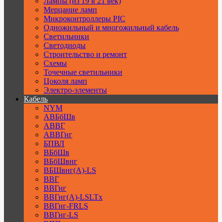
Лампы (из 19 в 21 век)
Мерцание ламп
Микроконтроллеры PIC
Одножильный и многожильный кабель
Светильники
Светодиоды
Строительство и ремонт
Схемы
Точечные светильники
Цоколя ламп
Электро-элементы
Кабель
NYM
АВБбШв
АВВГ
АВВГнг
БПВЛ
ВБбШв
ВБбШвнг
ВБШвнг(А)-LS
ВВГ
ВВГнг
ВВГнг(А)-LSLTx
ВВГнг-FRLS
ВВГнг-LS