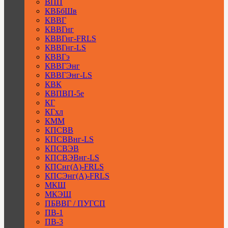
ВПП
КВБбШв
КВВГ
КВВГнг
КВВГнг-FRLS
КВВГнг-LS
КВВГэ
КВВГЭнг
КВВГЭнг-LS
КВК
КВПВП-5е
КГ
КГхл
КММ
КПСВВ
КПСВВнг-LS
КПСВЭВ
КПСВЭВнг-LS
КПСнг(А)-FRLS
КПСЭнг(А)-FRLS
МКШ
МКЭШ
ПБВВГ / ПУГСП
ПВ-1
ПВ-3