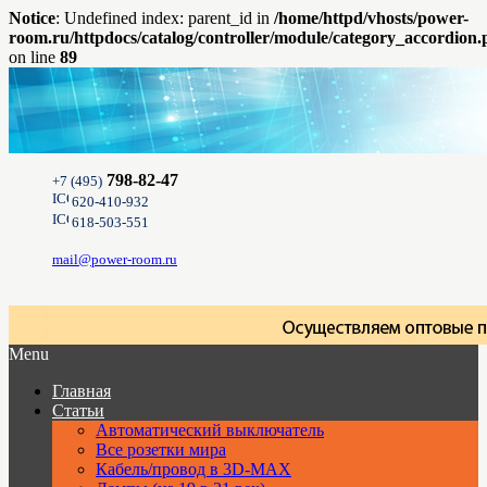
Notice
: Undefined index: parent_id in
/home/httpd/vhosts/power-
room.ru/httpdocs/catalog/controller/module/category_accordion
on line
89
798-82-47
+7 (495)
620-410-932
618-503-551
mail@power-room.ru
Menu
Главная
Статьи
Автоматический выключатель
Все розетки мира
Кабель/провод в 3D-MAX