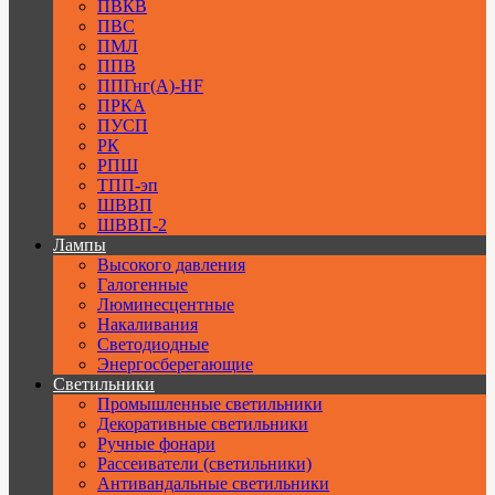
ПВКВ
ПВС
ПМЛ
ППВ
ППГнг(А)-HF
ПРКА
ПУСП
РК
РПШ
ТПП-эп
ШВВП
ШВВП-2
Лампы
Высокого давления
Галогенные
Люминесцентные
Накаливания
Светодиодные
Энергосберегающие
Светильники
Промышленные светильники
Декоративные светильники
Ручные фонари
Рассеиватели (светильники)
Антивандальные светильники