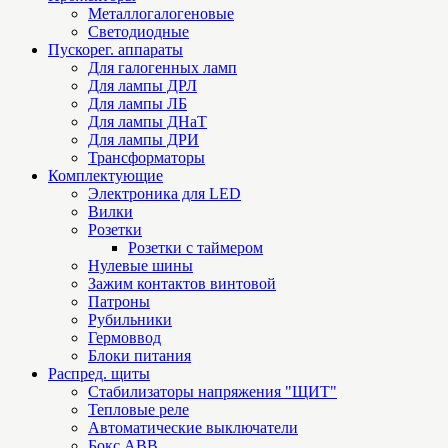
Металлогалогеновые
Светодиодные
Пускорег. аппараты
Для галогенных ламп
Для лампы ДРЛ
Для лампы ЛБ
Для лампы ДНаТ
Для лампы ДРИ
Трансформаторы
Комплектующие
Электроника для LED
Вилки
Розетки
Розетки с таймером
Нулевые шины
Зажим контактов винтовой
Патроны
Рубильники
Гермоввод
Блоки питания
Распред. щиты
Стабилизаторы напряжения "ЩИТ"
Тепловые реле
Автоматические выключатели
Бокс ABB