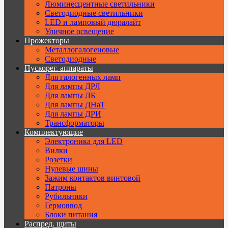
Люминесцентные светильники
Cветодиодные светильники
LED и ламповый дюралайт
Уличное освещение
Прожекторы
Металлогалогеновые
Светодиодные
Пускорег. аппараты
Для галогенных ламп
Для лампы ДРЛ
Для лампы ЛБ
Для лампы ДНаТ
Для лампы ДРИ
Трансформаторы
Комплектующие
Электроника для LED
Вилки
Розетки
Нулевые шины
Зажим контактов винтовой
Патроны
Рубильники
Гермоввод
Блоки питания
Распред. щиты