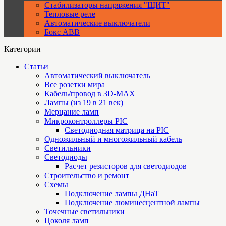
Стабилизаторы напряжения "ЩИТ"
Тепловые реле
Автоматические выключатели
Бокс ABB
Категории
Статьи
Автоматический выключатель
Все розетки мира
Кабель/провод в 3D-MAX
Лампы (из 19 в 21 век)
Мерцание ламп
Микроконтроллеры PIC
Cветодиодная матрица на PIC
Одножильный и многожильный кабель
Светильники
Светодиоды
Расчет резисторов для светодиодов
Строительство и ремонт
Схемы
Подключение лампы ДНаТ
Подключение люминесцентной лампы
Точечные светильники
Цоколя ламп