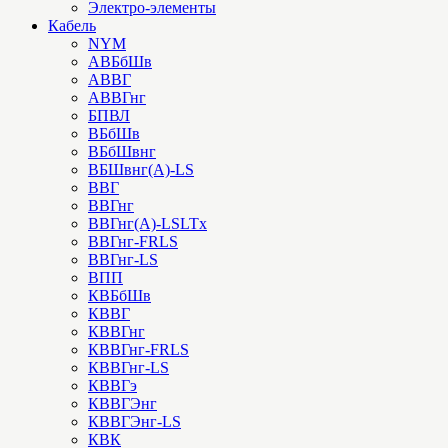
Электро-элементы
Кабель
NYM
АВБбШв
АВВГ
АВВГнг
БПВЛ
ВБбШв
ВБбШвнг
ВБШвнг(А)-LS
ВВГ
ВВГнг
ВВГнг(А)-LSLTx
ВВГнг-FRLS
ВВГнг-LS
ВПП
КВБбШв
КВВГ
КВВГнг
КВВГнг-FRLS
КВВГнг-LS
КВВГэ
КВВГЭнг
КВВГЭнг-LS
КВК