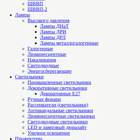
ШВВП
ШВВП-2
Лампы
Высокого давления
Лампы ДНаТ
Лампы ДРИ
Лампы ДРЛ
Лампы металлогалогенные
Галогенные
Люминесцентные
Накаливания
Светодиодные
Энергосберегающие
Светильники
Промышленные светильники
Декоративные светильники
Декоративные Е27
Ручные фонари
Рассеиватели (светильники)
Антивандальные светильники
Люминесцентные светильники
Cветодиодные светильники
LED и ламповый дюралайт
Уличное освещение
Прожекторы