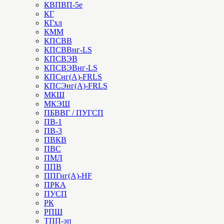
КВПВП-5е
КГ
КГхл
КММ
КПСВВ
КПСВВнг-LS
КПСВЭВ
КПСВЭВнг-LS
КПСнг(А)-FRLS
КПСЭнг(А)-FRLS
МКШ
МКЭШ
ПБВВГ / ПУГСП
ПВ-1
ПВ-3
ПВКВ
ПВС
ПМЛ
ППВ
ППГнг(А)-HF
ПРКА
ПУСП
РК
РПШ
ТПП-эп