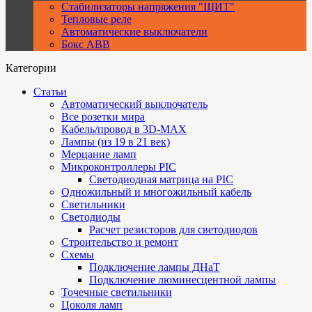
Стабилизаторы напряжения "ЩИТ"
Тепловые реле
Автоматические выключатели
Бокс ABB
Категории
Статьи
Автоматический выключатель
Все розетки мира
Кабель/провод в 3D-MAX
Лампы (из 19 в 21 век)
Мерцание ламп
Микроконтроллеры PIC
Cветодиодная матрица на PIC
Одножильный и многожильный кабель
Светильники
Светодиоды
Расчет резисторов для светодиодов
Строительство и ремонт
Схемы
Подключение лампы ДНаТ
Подключение люминесцентной лампы
Точечные светильники
Цоколя ламп