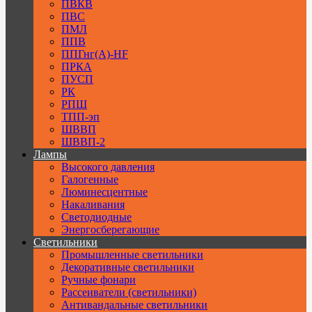
ПВКВ
ПВС
ПМЛ
ППВ
ППГнг(А)-HF
ПРКА
ПУСП
РК
РПШ
ТПП-эп
ШВВП
ШВВП-2
Лампы
Высокого давления
Галогенные
Люминесцентные
Накаливания
Светодиодные
Энергосберегающие
Светильники
Промышленные светильники
Декоративные светильники
Ручные фонари
Рассеиватели (светильники)
Антивандальные светильники