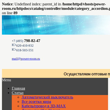
Notice
: Undefined index: parent_id in
/home/httpd/vhosts/power-
room.ru/httpdocs/catalog/controller/module/category_accordion
on line
89
798-82-47
+7 (495)
620-410-932
618-503-551
mail@power-room.ru
Menu
Главная
Статьи
Автоматический выключатель
Все розетки мира
Кабель/провод в 3D-MAX