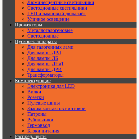
Люминесцентные светильники
Cветодиодные светильники
LED и ламповый дюралайт
Уличное освещение
Прожекторы
Металлогалогеновые
Светодиодные
Пускорег. аппараты
Для галогенных ламп
Для лампы ДРЛ
Для лампы ЛБ
Для лампы ДНаТ
Для лампы ДРИ
Трансформаторы
Комплектующие
Электроника для LED
Вилки
Розетки
Нулевые шины
Зажим контактов винтовой
Патроны
Рубильники
Гермоввод
Блоки питания
Распред. щиты