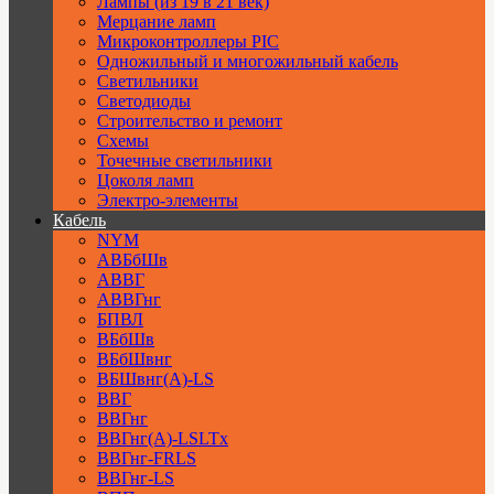
Лампы (из 19 в 21 век)
Мерцание ламп
Микроконтроллеры PIC
Одножильный и многожильный кабель
Светильники
Светодиоды
Строительство и ремонт
Схемы
Точечные светильники
Цоколя ламп
Электро-элементы
Кабель
NYM
АВБбШв
АВВГ
АВВГнг
БПВЛ
ВБбШв
ВБбШвнг
ВБШвнг(А)-LS
ВВГ
ВВГнг
ВВГнг(А)-LSLTx
ВВГнг-FRLS
ВВГнг-LS