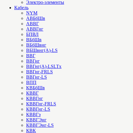
Электро-элементы
Кабель
NYM
АВБбШв
АВВГ
АВВГнг
БПВЛ
ВБбШв
ВБбШвнг
ВБШвнг(А)-LS
ВВГ
ВВГнг
ВВГнг(А)-LSLTx
ВВГнг-FRLS
ВВГнг-LS
ВПП
КВБбШв
КВВГ
КВВГнг
КВВГнг-FRLS
КВВГнг-LS
КВВГэ
КВВГЭнг
КВВГЭнг-LS
КВК