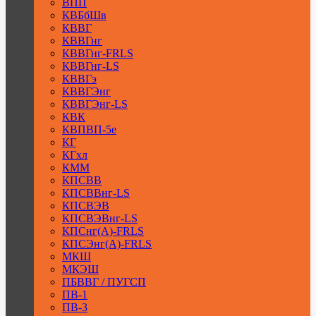
ВПП
КВБбШв
КВВГ
КВВГнг
КВВГнг-FRLS
КВВГнг-LS
КВВГэ
КВВГЭнг
КВВГЭнг-LS
КВК
КВПВП-5е
КГ
КГхл
КММ
КПСВВ
КПСВВнг-LS
КПСВЭВ
КПСВЭВнг-LS
КПСнг(А)-FRLS
КПСЭнг(А)-FRLS
МКШ
МКЭШ
ПБВВГ / ПУГСП
ПВ-1
ПВ-3