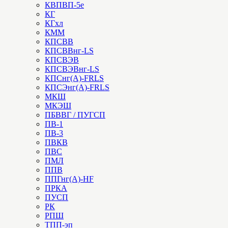
КВПВП-5е
КГ
КГхл
КММ
КПСВВ
КПСВВнг-LS
КПСВЭВ
КПСВЭВнг-LS
КПСнг(А)-FRLS
КПСЭнг(А)-FRLS
МКШ
МКЭШ
ПБВВГ / ПУГСП
ПВ-1
ПВ-3
ПВКВ
ПВС
ПМЛ
ППВ
ППГнг(А)-HF
ПРКА
ПУСП
РК
РПШ
ТПП-эп