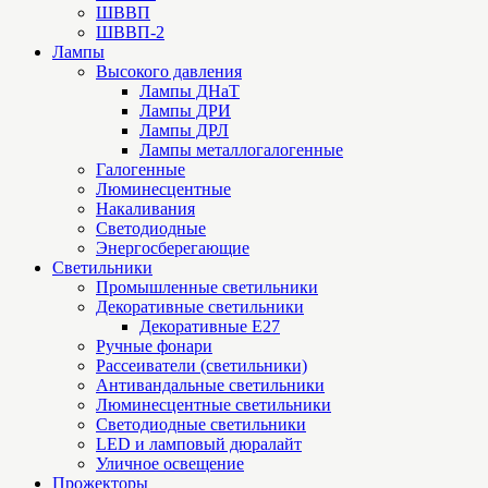
ШВВП
ШВВП-2
Лампы
Высокого давления
Лампы ДНаТ
Лампы ДРИ
Лампы ДРЛ
Лампы металлогалогенные
Галогенные
Люминесцентные
Накаливания
Светодиодные
Энергосберегающие
Светильники
Промышленные светильники
Декоративные светильники
Декоративные Е27
Ручные фонари
Рассеиватели (светильники)
Антивандальные светильники
Люминесцентные светильники
Cветодиодные светильники
LED и ламповый дюралайт
Уличное освещение
Прожекторы