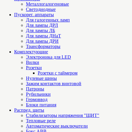
Металлогалогеновые
Светодиодные
Пускорег. аппараты
Для галогенных ламп
Для лампы ДРЛ
Для лампы ЛБ
Для лампы ДНаТ
Для лампы ДРИ
Трансформаторы
Комплектующие
Электроника для LED
Вилки
Розетки
Розетки с таймером
Нулевые шины
Зажим контактов винтовой
Патроны
Рубильники
Гермоввод
Блоки питания
Распред. щиты
Стабилизаторы напряжения "ЩИТ"
Тепловые реле
Автоматические выключатели
Бокс ABB