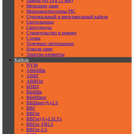
Лампы (из 19 в 21 век)
Мерцание ламп
Микроконтроллеры PIC
Одножильный и многожильный кабель
Светильники
Светодиоды
Строительство и ремонт
Схемы
Точечные светильники
Цоколя ламп
Электро-элементы
Кабель
NYM
АВБбШв
АВВГ
АВВГнг
БПВЛ
ВБбШв
ВБбШвнг
ВБШвнг(А)-LS
ВВГ
ВВГнг
ВВГнг(А)-LSLTx
ВВГнг-FRLS
ВВГнг-LS