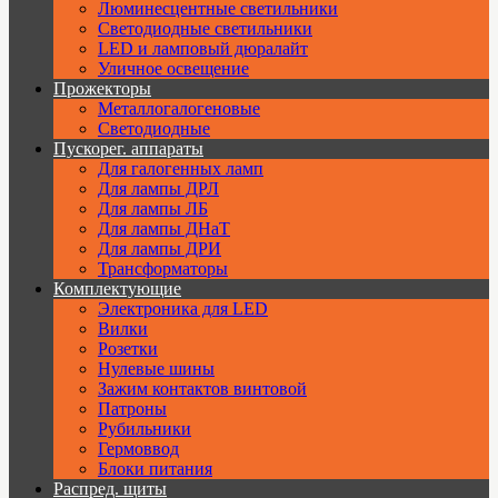
Люминесцентные светильники
Cветодиодные светильники
LED и ламповый дюралайт
Уличное освещение
Прожекторы
Металлогалогеновые
Светодиодные
Пускорег. аппараты
Для галогенных ламп
Для лампы ДРЛ
Для лампы ЛБ
Для лампы ДНаТ
Для лампы ДРИ
Трансформаторы
Комплектующие
Электроника для LED
Вилки
Розетки
Нулевые шины
Зажим контактов винтовой
Патроны
Рубильники
Гермоввод
Блоки питания
Распред. щиты