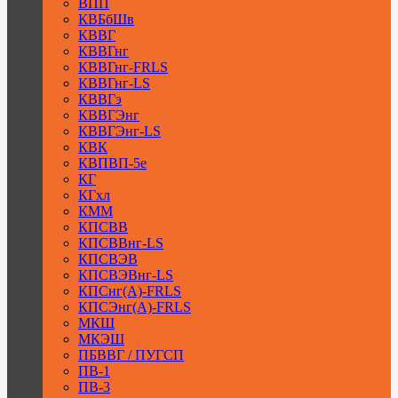
ВПП
КВБбШв
КВВГ
КВВГнг
КВВГнг-FRLS
КВВГнг-LS
КВВГэ
КВВГЭнг
КВВГЭнг-LS
КВК
КВПВП-5е
КГ
КГхл
КММ
КПСВВ
КПСВВнг-LS
КПСВЭВ
КПСВЭВнг-LS
КПСнг(А)-FRLS
КПСЭнг(А)-FRLS
МКШ
МКЭШ
ПБВВГ / ПУГСП
ПВ-1
ПВ-3