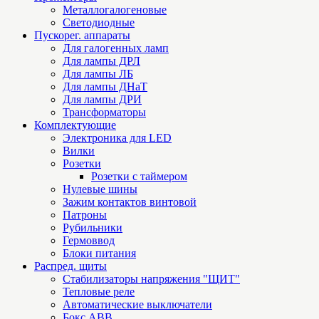
Металлогалогеновые
Светодиодные
Пускорег. аппараты
Для галогенных ламп
Для лампы ДРЛ
Для лампы ЛБ
Для лампы ДНаТ
Для лампы ДРИ
Трансформаторы
Комплектующие
Электроника для LED
Вилки
Розетки
Розетки с таймером
Нулевые шины
Зажим контактов винтовой
Патроны
Рубильники
Гермоввод
Блоки питания
Распред. щиты
Стабилизаторы напряжения "ЩИТ"
Тепловые реле
Автоматические выключатели
Бокс ABB