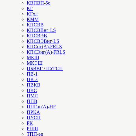
КВПВП-5е
КГ
КГхл
КММ
КПСВВ
КПСВВнг-LS
КПСВЭВ
КПСВЭВнг-LS
КПСнг(А)-FRLS
КПСЭнг(А)-FRLS
МКШ
МКЭШ
ПБВВГ / ПУГСП
ПВ-1
ПВ-3
ПВКВ
ПВС
ПМЛ
ППВ
ППГнг(А)-HF
ПРКА
ПУСП
РК
РПШ
ТПП-эп