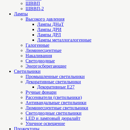
ШВВП
ШВВП-2
Лампы
Высокого давления
Лампы ДНаТ
Лампы ДРИ
Лампы ДРЛ
Лампы металлогалогенные
Галогенные
Люминесцентные
Накаливания
Светодиодные
Энергосберегающие
Светильники
Промышленные светильники
Декоративные светильники
Декоративные Е27
Ручные фонари
Рассеиватели (светильники)
Антивандальные светильники
Люминесцентные светильники
Cветодиодные светильники
LED и ламповый дюралайт
Уличное освещение
Прожекторы