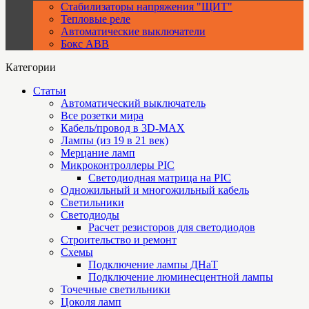
Стабилизаторы напряжения "ЩИТ"
Тепловые реле
Автоматические выключатели
Бокс ABB
Категории
Статьи
Автоматический выключатель
Все розетки мира
Кабель/провод в 3D-MAX
Лампы (из 19 в 21 век)
Мерцание ламп
Микроконтроллеры PIC
Cветодиодная матрица на PIC
Одножильный и многожильный кабель
Светильники
Светодиоды
Расчет резисторов для светодиодов
Строительство и ремонт
Схемы
Подключение лампы ДНаТ
Подключение люминесцентной лампы
Точечные светильники
Цоколя ламп