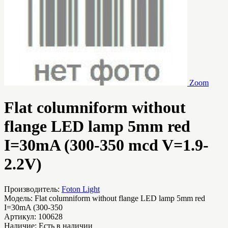
Zoom
Flat columnifоrm without
flange LED lamp 5mm red
I=30mA (300-350 mcd V=1.9-
2.2V)
Производитель:
Foton Light
Модель:
Flat columnifоrm without flange LED lamp 5mm red
I=30mA (300-350
Артикул:
100628
Наличие:
Есть в наличии