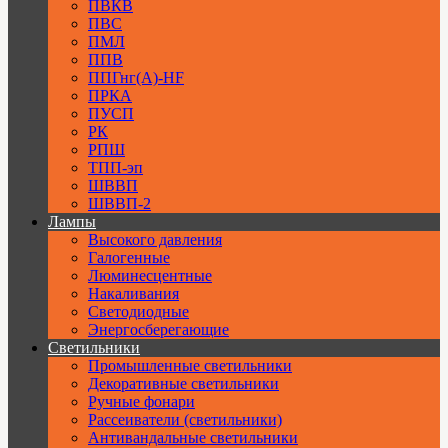
ПВКВ
ПВС
ПМЛ
ППВ
ППГнг(А)-HF
ПРКА
ПУСП
РК
РПШ
ТПП-эп
ШВВП
ШВВП-2
Лампы
Высокого давления
Галогенные
Люминесцентные
Накаливания
Светодиодные
Энергосберегающие
Светильники
Промышленные светильники
Декоративные светильники
Ручные фонари
Рассеиватели (светильники)
Антивандальные светильники