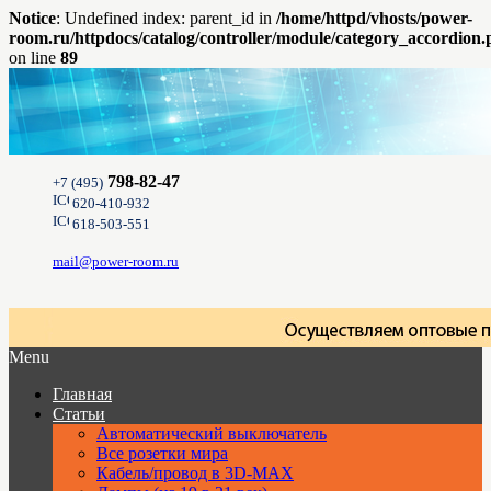
Notice
: Undefined index: parent_id in
/home/httpd/vhosts/power-
room.ru/httpdocs/catalog/controller/module/category_accordion
on line
89
798-82-47
+7 (495)
620-410-932
618-503-551
mail@power-room.ru
Menu
Главная
Статьи
Автоматический выключатель
Все розетки мира
Кабель/провод в 3D-MAX