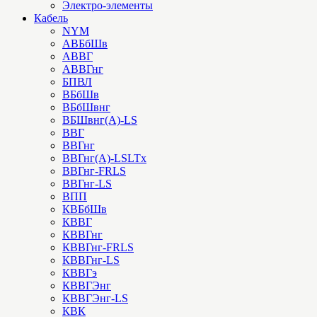
Электро-элементы
Кабель
NYM
АВБбШв
АВВГ
АВВГнг
БПВЛ
ВБбШв
ВБбШвнг
ВБШвнг(А)-LS
ВВГ
ВВГнг
ВВГнг(А)-LSLTx
ВВГнг-FRLS
ВВГнг-LS
ВПП
КВБбШв
КВВГ
КВВГнг
КВВГнг-FRLS
КВВГнг-LS
КВВГэ
КВВГЭнг
КВВГЭнг-LS
КВК