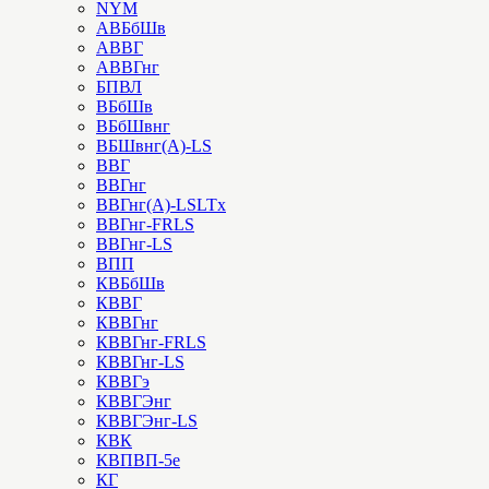
NYM
АВБбШв
АВВГ
АВВГнг
БПВЛ
ВБбШв
ВБбШвнг
ВБШвнг(А)-LS
ВВГ
ВВГнг
ВВГнг(А)-LSLTx
ВВГнг-FRLS
ВВГнг-LS
ВПП
КВБбШв
КВВГ
КВВГнг
КВВГнг-FRLS
КВВГнг-LS
КВВГэ
КВВГЭнг
КВВГЭнг-LS
КВК
КВПВП-5е
КГ