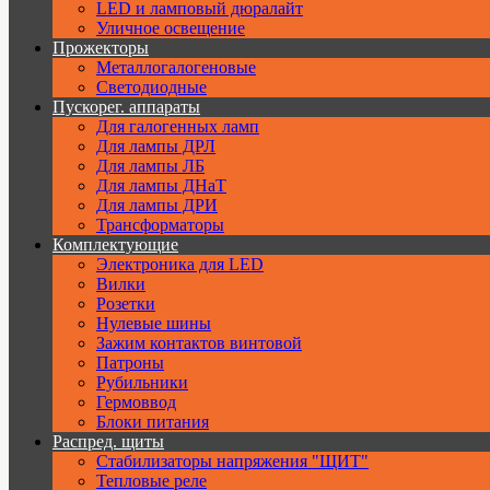
LED и ламповый дюралайт
Уличное освещение
Прожекторы
Металлогалогеновые
Светодиодные
Пускорег. аппараты
Для галогенных ламп
Для лампы ДРЛ
Для лампы ЛБ
Для лампы ДНаТ
Для лампы ДРИ
Трансформаторы
Комплектующие
Электроника для LED
Вилки
Розетки
Нулевые шины
Зажим контактов винтовой
Патроны
Рубильники
Гермоввод
Блоки питания
Распред. щиты
Стабилизаторы напряжения "ЩИТ"
Тепловые реле