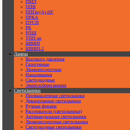
ПМЛ
ППВ
ППГнг(А)-HF
ПРКА
ПУСП
РК
РПШ
ТПП-эп
ШВВП
ШВВП-2
Лампы
Высокого давления
Галогенные
Люминесцентные
Накаливания
Светодиодные
Энергосберегающие
Светильники
Промышленные светильники
Декоративные светильники
Ручные фонари
Рассеиватели (светильники)
Антивандальные светильники
Люминесцентные светильники
Cветодиодные светильники