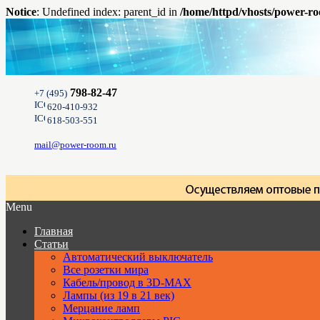
Notice
: Undefined index: parent_id in
/home/httpd/vhosts/power-ro
798-82-47
+7 (495)
620-410-932
618-503-551
mail@power-room.ru
Menu
Главная
Статьи
Автоматический выключатель
Все розетки мира
Кабель/провод в 3D-MAX
Лампы (из 19 в 21 век)
Мерцание ламп