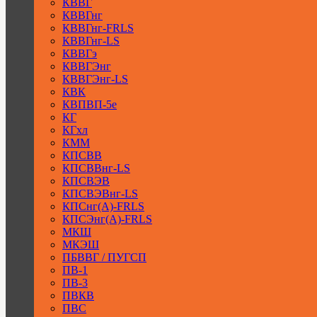
КВВГ
КВВГнг
КВВГнг-FRLS
КВВГнг-LS
КВВГэ
КВВГЭнг
КВВГЭнг-LS
КВК
КВПВП-5е
КГ
КГхл
КММ
КПСВВ
КПСВВнг-LS
КПСВЭВ
КПСВЭВнг-LS
КПСнг(А)-FRLS
КПСЭнг(А)-FRLS
МКШ
МКЭШ
ПБВВГ / ПУГСП
ПВ-1
ПВ-3
ПВКВ
ПВС