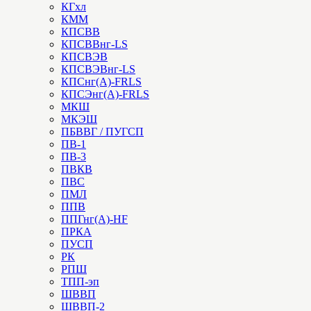
КГхл
КММ
КПСВВ
КПСВВнг-LS
КПСВЭВ
КПСВЭВнг-LS
КПСнг(А)-FRLS
КПСЭнг(А)-FRLS
МКШ
МКЭШ
ПБВВГ / ПУГСП
ПВ-1
ПВ-3
ПВКВ
ПВС
ПМЛ
ППВ
ППГнг(А)-HF
ПРКА
ПУСП
РК
РПШ
ТПП-эп
ШВВП
ШВВП-2