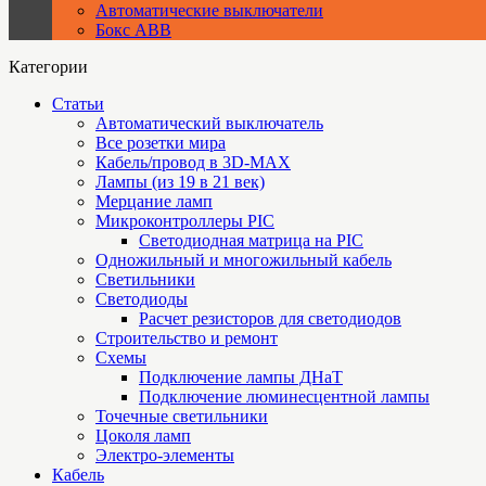
Автоматические выключатели
Бокс ABB
Категории
Статьи
Автоматический выключатель
Все розетки мира
Кабель/провод в 3D-MAX
Лампы (из 19 в 21 век)
Мерцание ламп
Микроконтроллеры PIC
Cветодиодная матрица на PIC
Одножильный и многожильный кабель
Светильники
Светодиоды
Расчет резисторов для светодиодов
Строительство и ремонт
Схемы
Подключение лампы ДНаТ
Подключение люминесцентной лампы
Точечные светильники
Цоколя ламп
Электро-элементы
Кабель