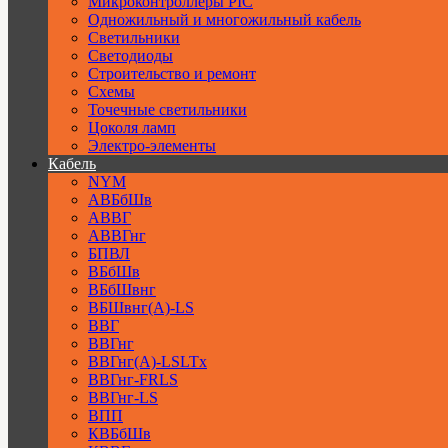
Микроконтроллеры PIC
Одножильный и многожильный кабель
Светильники
Светодиоды
Строительство и ремонт
Схемы
Точечные светильники
Цоколя ламп
Электро-элементы
Кабель
NYM
АВБбШв
АВВГ
АВВГнг
БПВЛ
ВБбШв
ВБбШвнг
ВБШвнг(А)-LS
ВВГ
ВВГнг
ВВГнг(А)-LSLTx
ВВГнг-FRLS
ВВГнг-LS
ВПП
КВБбШв