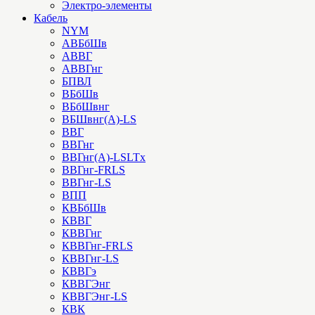
Электро-элементы
Кабель
NYM
АВБбШв
АВВГ
АВВГнг
БПВЛ
ВБбШв
ВБбШвнг
ВБШвнг(А)-LS
ВВГ
ВВГнг
ВВГнг(А)-LSLTx
ВВГнг-FRLS
ВВГнг-LS
ВПП
КВБбШв
КВВГ
КВВГнг
КВВГнг-FRLS
КВВГнг-LS
КВВГэ
КВВГЭнг
КВВГЭнг-LS
КВК