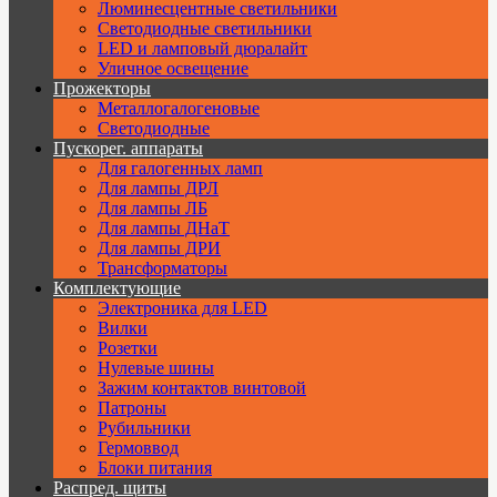
Люминесцентные светильники
Cветодиодные светильники
LED и ламповый дюралайт
Уличное освещение
Прожекторы
Металлогалогеновые
Светодиодные
Пускорег. аппараты
Для галогенных ламп
Для лампы ДРЛ
Для лампы ЛБ
Для лампы ДНаТ
Для лампы ДРИ
Трансформаторы
Комплектующие
Электроника для LED
Вилки
Розетки
Нулевые шины
Зажим контактов винтовой
Патроны
Рубильники
Гермоввод
Блоки питания
Распред. щиты