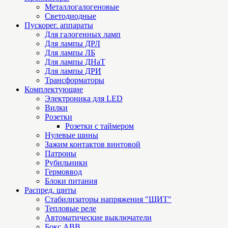
Металлогалогеновые
Светодиодные
Пускорег. аппараты
Для галогенных ламп
Для лампы ДРЛ
Для лампы ЛБ
Для лампы ДНаТ
Для лампы ДРИ
Трансформаторы
Комплектующие
Электроника для LED
Вилки
Розетки
Розетки с таймером
Нулевые шины
Зажим контактов винтовой
Патроны
Рубильники
Гермоввод
Блоки питания
Распред. щиты
Стабилизаторы напряжения "ЩИТ"
Тепловые реле
Автоматические выключатели
Бокс ABB