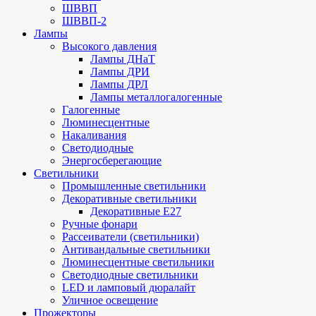
ШВВП
ШВВП-2
Лампы
Высокого давления
Лампы ДНаТ
Лампы ДРИ
Лампы ДРЛ
Лампы металлогалогенные
Галогенные
Люминесцентные
Накаливания
Светодиодные
Энергосберегающие
Светильники
Промышленные светильники
Декоративные светильники
Декоративные Е27
Ручные фонари
Рассеиватели (светильники)
Антивандальные светильники
Люминесцентные светильники
Cветодиодные светильники
LED и ламповый дюралайт
Уличное освещение
Прожекторы