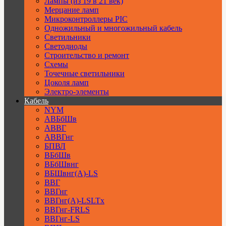
Лампы (из 19 в 21 век)
Мерцание ламп
Микроконтроллеры PIC
Одножильный и многожильный кабель
Светильники
Светодиоды
Строительство и ремонт
Схемы
Точечные светильники
Цоколя ламп
Электро-элементы
Кабель
NYM
АВБбШв
АВВГ
АВВГнг
БПВЛ
ВБбШв
ВБбШвнг
ВБШвнг(А)-LS
ВВГ
ВВГнг
ВВГнг(А)-LSLTx
ВВГнг-FRLS
ВВГнг-LS