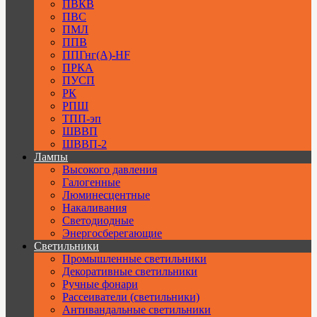
ПВКВ
ПВС
ПМЛ
ППВ
ППГнг(А)-HF
ПРКА
ПУСП
РК
РПШ
ТПП-эп
ШВВП
ШВВП-2
Лампы
Высокого давления
Галогенные
Люминесцентные
Накаливания
Светодиодные
Энергосберегающие
Светильники
Промышленные светильники
Декоративные светильники
Ручные фонари
Рассеиватели (светильники)
Антивандальные светильники