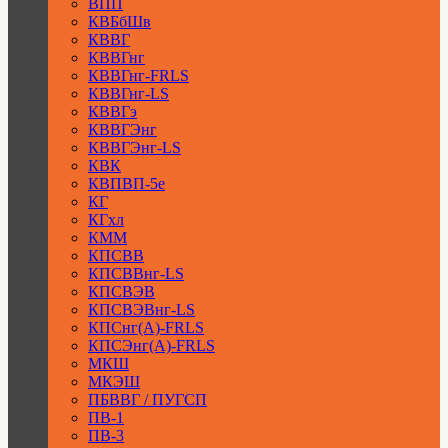
ВПП
КВБбШв
КВВГ
КВВГнг
КВВГнг-FRLS
КВВГнг-LS
КВВГэ
КВВГЭнг
КВВГЭнг-LS
КВК
КВПВП-5е
КГ
КГхл
КММ
КПСВВ
КПСВВнг-LS
КПСВЭВ
КПСВЭВнг-LS
КПСнг(А)-FRLS
КПСЭнг(А)-FRLS
МКШ
МКЭШ
ПБВВГ / ПУГСП
ПВ-1
ПВ-3