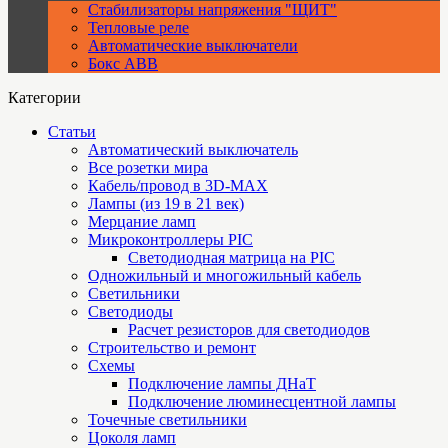
Стабилизаторы напряжения "ЩИТ"
Тепловые реле
Автоматические выключатели
Бокс ABB
Категории
Статьи
Автоматический выключатель
Все розетки мира
Кабель/провод в 3D-MAX
Лампы (из 19 в 21 век)
Мерцание ламп
Микроконтроллеры PIC
Cветодиодная матрица на PIC
Одножильный и многожильный кабель
Светильники
Светодиоды
Расчет резисторов для светодиодов
Строительство и ремонт
Схемы
Подключение лампы ДНаТ
Подключение люминесцентной лампы
Точечные светильники
Цоколя ламп