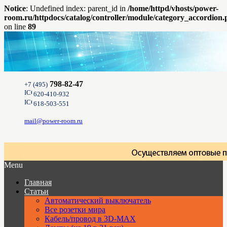
Notice
: Undefined index: parent_id in
/home/httpd/vhosts/power-
room.ru/httpdocs/catalog/controller/module/category_accordion
on line
89
798-82-47
+7 (495)
620-410-932
618-503-551
mail@power-room.ru
Menu
Главная
Статьи
Автоматический выключатель
Все розетки мира
Кабель/провод в 3D-MAX