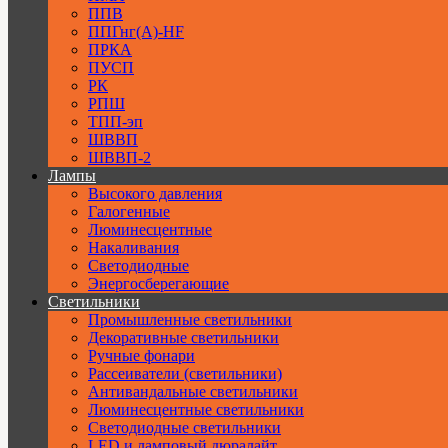
ППВ
ППГнг(А)-HF
ПРКА
ПУСП
РК
РПШ
ТПП-эп
ШВВП
ШВВП-2
Лампы
Высокого давления
Галогенные
Люминесцентные
Накаливания
Светодиодные
Энергосберегающие
Светильники
Промышленные светильники
Декоративные светильники
Ручные фонари
Рассеиватели (светильники)
Антивандальные светильники
Люминесцентные светильники
Cветодиодные светильники
LED и ламповый дюралайт