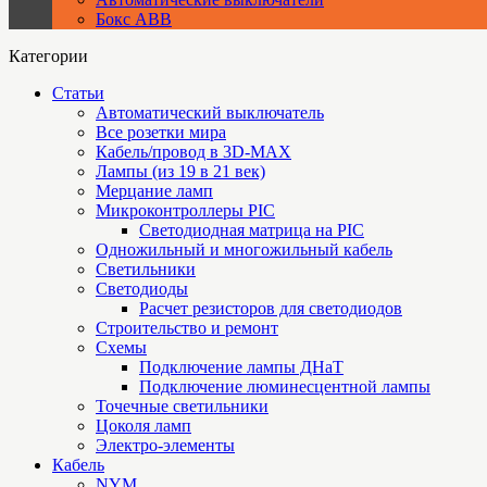
Бокс ABB
Категории
Статьи
Автоматический выключатель
Все розетки мира
Кабель/провод в 3D-MAX
Лампы (из 19 в 21 век)
Мерцание ламп
Микроконтроллеры PIC
Cветодиодная матрица на PIC
Одножильный и многожильный кабель
Светильники
Светодиоды
Расчет резисторов для светодиодов
Строительство и ремонт
Схемы
Подключение лампы ДНаТ
Подключение люминесцентной лампы
Точечные светильники
Цоколя ламп
Электро-элементы
Кабель
NYM