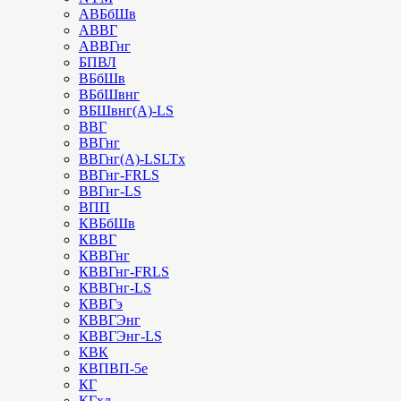
АВБбШв
АВВГ
АВВГнг
БПВЛ
ВБбШв
ВБбШвнг
ВБШвнг(А)-LS
ВВГ
ВВГнг
ВВГнг(А)-LSLTx
ВВГнг-FRLS
ВВГнг-LS
ВПП
КВБбШв
КВВГ
КВВГнг
КВВГнг-FRLS
КВВГнг-LS
КВВГэ
КВВГЭнг
КВВГЭнг-LS
КВК
КВПВП-5е
КГ
КГхл