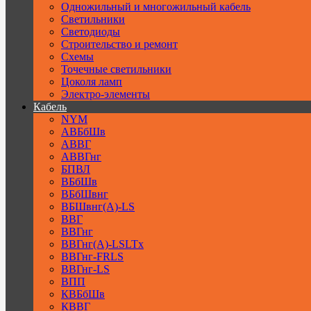
Одножильный и многожильный кабель
Светильники
Светодиоды
Строительство и ремонт
Схемы
Точечные светильники
Цоколя ламп
Электро-элементы
Кабель
NYM
АВБбШв
АВВГ
АВВГнг
БПВЛ
ВБбШв
ВБбШвнг
ВБШвнг(А)-LS
ВВГ
ВВГнг
ВВГнг(А)-LSLTx
ВВГнг-FRLS
ВВГнг-LS
ВПП
КВБбШв
КВВГ