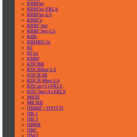
КВВГнг
КВВГнг-FRLS
КВВГнг-LS
КВВГэ
КВВГЭнг
КВВГЭнг-LS
КВК
КВПВП-5е
КГ
КГхл
КММ
КПСВВ
КПСВВнг-LS
КПСВЭВ
КПСВЭВнг-LS
КПСнг(А)-FRLS
КПСЭнг(А)-FRLS
МКШ
МКЭШ
ПБВВГ / ПУГСП
ПВ-1
ПВ-3
ПВКВ
ПВС
ПМЛ