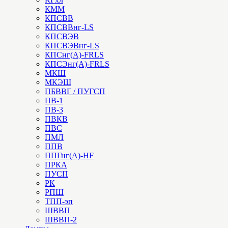
КММ
КПСВВ
КПСВВнг-LS
КПСВЭВ
КПСВЭВнг-LS
КПСнг(А)-FRLS
КПСЭнг(А)-FRLS
МКШ
МКЭШ
ПБВВГ / ПУГСП
ПВ-1
ПВ-3
ПВКВ
ПВС
ПМЛ
ППВ
ППГнг(А)-HF
ПРКА
ПУСП
РК
РПШ
ТПП-эп
ШВВП
ШВВП-2