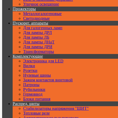
Уличное освещение
Прожекторы
Металлогалогеновые
Светодиодные
Пускорег. аппараты
Для галогенных ламп
Для лампы ДРЛ
Для лампы ЛБ
Для лампы ДНаТ
Для лампы ДРИ
Трансформаторы
Комплектующие
Электроника для LED
Вилки
Розетки
Нулевые шины
Зажим контактов винтовой
Патроны
Рубильники
Гермоввод
Блоки питания
Распред. щиты
Стабилизаторы напряжения "ЩИТ"
Тепловые реле
Автоматические выключатели