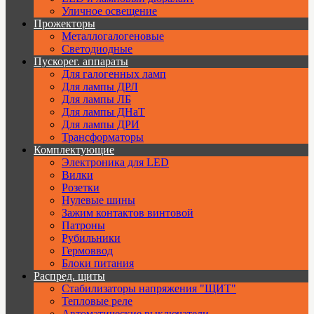
Уличное освещение
Прожекторы
Металлогалогеновые
Светодиодные
Пускорег. аппараты
Для галогенных ламп
Для лампы ДРЛ
Для лампы ЛБ
Для лампы ДНаТ
Для лампы ДРИ
Трансформаторы
Комплектующие
Электроника для LED
Вилки
Розетки
Нулевые шины
Зажим контактов винтовой
Патроны
Рубильники
Гермоввод
Блоки питания
Распред. щиты
Стабилизаторы напряжения "ЩИТ"
Тепловые реле
Автоматические выключатели