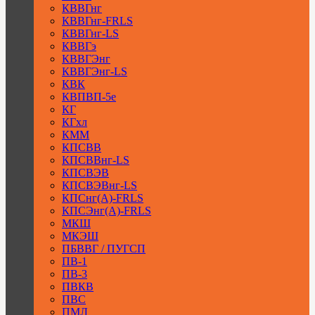
КВВГнг
КВВГнг-FRLS
КВВГнг-LS
КВВГэ
КВВГЭнг
КВВГЭнг-LS
КВК
КВПВП-5е
КГ
КГхл
КММ
КПСВВ
КПСВВнг-LS
КПСВЭВ
КПСВЭВнг-LS
КПСнг(А)-FRLS
КПСЭнг(А)-FRLS
МКШ
МКЭШ
ПБВВГ / ПУГСП
ПВ-1
ПВ-3
ПВКВ
ПВС
ПМЛ