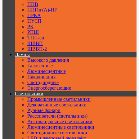
ППВ
ППГнг(А)-HF
ПРКА
ПУСП
РК
РПШ
ТПП-эп
ШВВП
ШВВП-2
Лампы
Высокого давления
Галогенные
Люминесцентные
Накаливания
Светодиодные
Энергосберегающие
Светильники
Промышленные светильники
Декоративные светильники
Ручные фонари
Рассеиватели (светильники)
Антивандальные светильники
Люминесцентные светильники
Cветодиодные светильники
LED и ламповый дюралайт