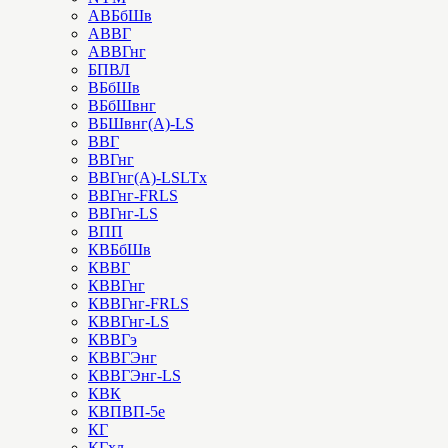
АВБбШв
АВВГ
АВВГнг
БПВЛ
ВБбШв
ВБбШвнг
ВБШвнг(А)-LS
ВВГ
ВВГнг
ВВГнг(А)-LSLTx
ВВГнг-FRLS
ВВГнг-LS
ВПП
КВБбШв
КВВГ
КВВГнг
КВВГнг-FRLS
КВВГнг-LS
КВВГэ
КВВГЭнг
КВВГЭнг-LS
КВК
КВПВП-5е
КГ
КГхл