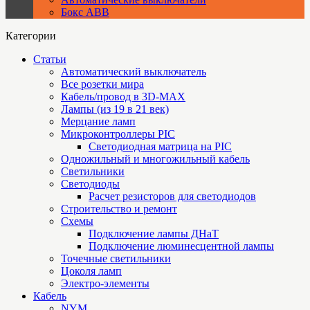
Бокс ABB
Категории
Статьи
Автоматический выключатель
Все розетки мира
Кабель/провод в 3D-MAX
Лампы (из 19 в 21 век)
Мерцание ламп
Микроконтроллеры PIC
Cветодиодная матрица на PIC
Одножильный и многожильный кабель
Светильники
Светодиоды
Расчет резисторов для светодиодов
Строительство и ремонт
Схемы
Подключение лампы ДНаТ
Подключение люминесцентной лампы
Точечные светильники
Цоколя ламп
Электро-элементы
Кабель
NYM