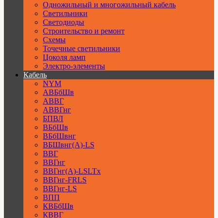
Одножильный и многожильный кабель
Светильники
Светодиоды
Строительство и ремонт
Схемы
Точечные светильники
Цоколя ламп
Электро-элементы
Кабель
NYM
АВБбШв
АВВГ
АВВГнг
БПВЛ
ВБбШв
ВБбШвнг
ВБШвнг(А)-LS
ВВГ
ВВГнг
ВВГнг(А)-LSLTx
ВВГнг-FRLS
ВВГнг-LS
ВПП
КВБбШв
КВВГ