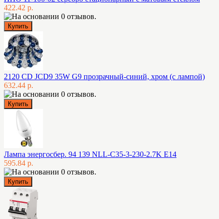
422.42 р.
2120 CD JCD9 35W G9 прозрачный-синий, хром (с лампой)
632.44 р.
Лампа энергосбер. 94 139 NLL-C35-3-230-2.7K E14
595.84 р.