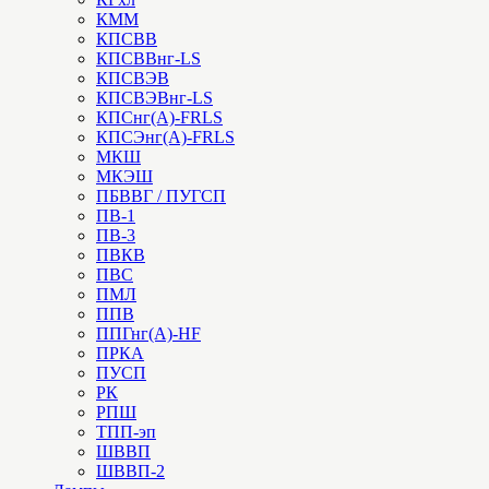
КММ
КПСВВ
КПСВВнг-LS
КПСВЭВ
КПСВЭВнг-LS
КПСнг(А)-FRLS
КПСЭнг(А)-FRLS
МКШ
МКЭШ
ПБВВГ / ПУГСП
ПВ-1
ПВ-3
ПВКВ
ПВС
ПМЛ
ППВ
ППГнг(А)-HF
ПРКА
ПУСП
РК
РПШ
ТПП-эп
ШВВП
ШВВП-2