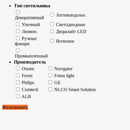
Тип светильника
Антивандальн.
Декоративный
Уличный
Светодиодные
Люмин.
Дюралайт LED
Ручные
Ночники
фонари
Промышленный
Производитель
Osram
Navigator
Feron
Foton light
Philips
GE
Comtech
NLCO Smart Solution
ALB
Фильтровать