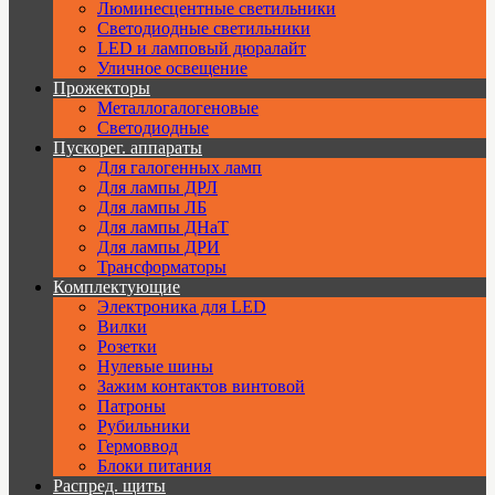
Люминесцентные светильники
Cветодиодные светильники
LED и ламповый дюралайт
Уличное освещение
Прожекторы
Металлогалогеновые
Светодиодные
Пускорег. аппараты
Для галогенных ламп
Для лампы ДРЛ
Для лампы ЛБ
Для лампы ДНаТ
Для лампы ДРИ
Трансформаторы
Комплектующие
Электроника для LED
Вилки
Розетки
Нулевые шины
Зажим контактов винтовой
Патроны
Рубильники
Гермоввод
Блоки питания
Распред. щиты