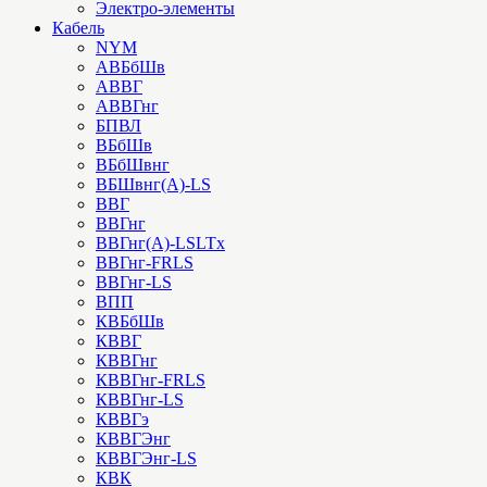
Электро-элементы
Кабель
NYM
АВБбШв
АВВГ
АВВГнг
БПВЛ
ВБбШв
ВБбШвнг
ВБШвнг(А)-LS
ВВГ
ВВГнг
ВВГнг(А)-LSLTx
ВВГнг-FRLS
ВВГнг-LS
ВПП
КВБбШв
КВВГ
КВВГнг
КВВГнг-FRLS
КВВГнг-LS
КВВГэ
КВВГЭнг
КВВГЭнг-LS
КВК