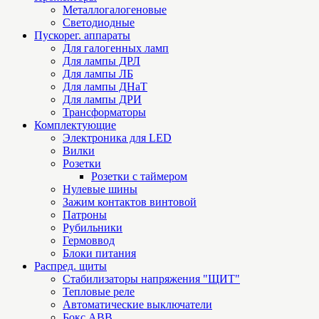
Металлогалогеновые
Светодиодные
Пускорег. аппараты
Для галогенных ламп
Для лампы ДРЛ
Для лампы ЛБ
Для лампы ДНаТ
Для лампы ДРИ
Трансформаторы
Комплектующие
Электроника для LED
Вилки
Розетки
Розетки с таймером
Нулевые шины
Зажим контактов винтовой
Патроны
Рубильники
Гермоввод
Блоки питания
Распред. щиты
Стабилизаторы напряжения "ЩИТ"
Тепловые реле
Автоматические выключатели
Бокс ABB