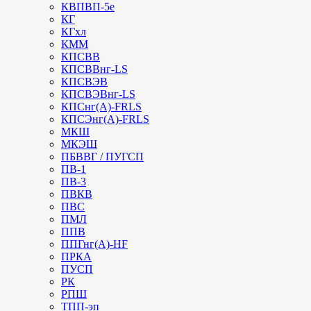
КВПВП-5е
КГ
КГхл
КММ
КПСВВ
КПСВВнг-LS
КПСВЭВ
КПСВЭВнг-LS
КПСнг(А)-FRLS
КПСЭнг(А)-FRLS
МКШ
МКЭШ
ПБВВГ / ПУГСП
ПВ-1
ПВ-3
ПВКВ
ПВС
ПМЛ
ППВ
ППГнг(А)-HF
ПРКА
ПУСП
РК
РПШ
ТПП-эп