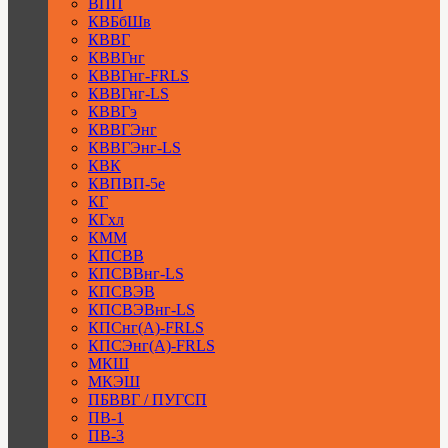
ВПП
КВБбШв
КВВГ
КВВГнг
КВВГнг-FRLS
КВВГнг-LS
КВВГэ
КВВГЭнг
КВВГЭнг-LS
КВК
КВПВП-5е
КГ
КГхл
КММ
КПСВВ
КПСВВнг-LS
КПСВЭВ
КПСВЭВнг-LS
КПСнг(А)-FRLS
КПСЭнг(А)-FRLS
МКШ
МКЭШ
ПБВВГ / ПУГСП
ПВ-1
ПВ-3