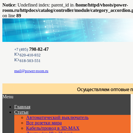
Notice
: Undefined index: parent_id in
/home/httpd/vhosts/power-
room.ru/httpdocs/catalog/controller/module/category_accordion
on line
89
798-82-47
+7 (495)
620-410-932
618-503-551
mail@power-room.ru
Menu
Главная
Статьи
Автоматический выключатель
Все розетки мира
Кабель/провод в 3D-MAX