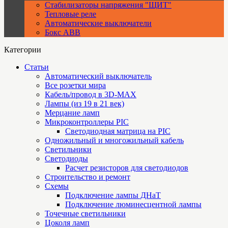
Стабилизаторы напряжения "ЩИТ"
Тепловые реле
Автоматические выключатели
Бокс ABB
Категории
Статьи
Автоматический выключатель
Все розетки мира
Кабель/провод в 3D-MAX
Лампы (из 19 в 21 век)
Мерцание ламп
Микроконтроллеры PIC
Cветодиодная матрица на PIC
Одножильный и многожильный кабель
Светильники
Светодиоды
Расчет резисторов для светодиодов
Строительство и ремонт
Схемы
Подключение лампы ДНаТ
Подключение люминесцентной лампы
Точечные светильники
Цоколя ламп