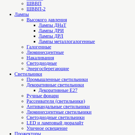
ШВВП
ШВВП-2
Лампы
Высокого давления
Лампы ДНаТ
Лампы ДРИ
Лампы ДРЛ
Лампы металлогалогенные
Галогенные
Люминесцентные
Накаливания
Светодиодные
Энергосберегающие
Светильники
Промышленные светильники
Декоративные светильники
Декоративные Е27
Ручные фонари
Рассеиватели (светильники)
Антивандальные светильники
Люминесцентные светильники
Cветодиодные светильники
LED и ламповый дюралайт
Уличное освещение
Прожекторы