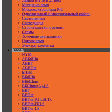
Лампы (из 19 в 21 век)
Мерцание ламп
Микроконтроллеры PIC
Одножильный и многожильный кабель
Светильники
Светодиоды
Строительство и ремонт
Схемы
Точечные светильники
Цоколя ламп
Электро-элементы
Кабель
NYM
АВБбШв
АВВГ
АВВГнг
БПВЛ
ВБбШв
ВБбШвнг
ВБШвнг(А)-LS
ВВГ
ВВГнг
ВВГнг(А)-LSLTx
ВВГнг-FRLS
ВВГнг-LS