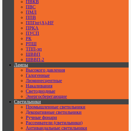
ПВКВ
ПВС
ПМЛ
ППВ
ППГнг(А)-HF
ПРКА
ПУСП
РК
РПШ
ТПП-эп
ШВВП
ШВВП-2
Лампы
Высокого давления
Галогенные
Люминесцентные
Накаливания
Светодиодные
Энергосберегающие
Светильники
Промышленные светильники
Декоративные светильники
Ручные фонари
Рассеиватели (светильники)
Антивандальные светильники