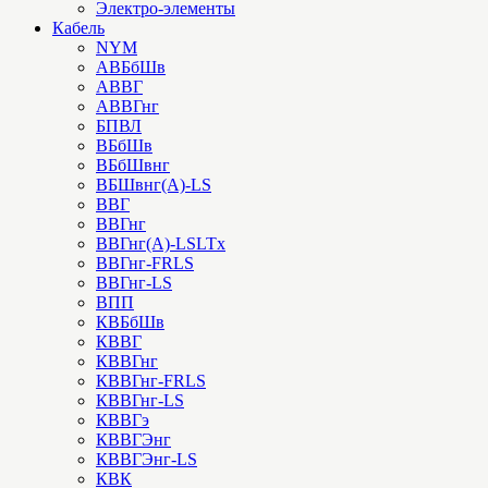
Электро-элементы
Кабель
NYM
АВБбШв
АВВГ
АВВГнг
БПВЛ
ВБбШв
ВБбШвнг
ВБШвнг(А)-LS
ВВГ
ВВГнг
ВВГнг(А)-LSLTx
ВВГнг-FRLS
ВВГнг-LS
ВПП
КВБбШв
КВВГ
КВВГнг
КВВГнг-FRLS
КВВГнг-LS
КВВГэ
КВВГЭнг
КВВГЭнг-LS
КВК