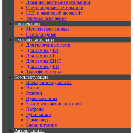
Люминесцентные светильники
Cветодиодные светильники
LED и ламповый дюралайт
Уличное освещение
Прожекторы
Металлогалогеновые
Светодиодные
Пускорег. аппараты
Для галогенных ламп
Для лампы ДРЛ
Для лампы ЛБ
Для лампы ДНаТ
Для лампы ДРИ
Трансформаторы
Комплектующие
Электроника для LED
Вилки
Розетки
Нулевые шины
Зажим контактов винтовой
Патроны
Рубильники
Гермоввод
Блоки питания
Распред. щиты