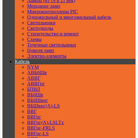
Лампы (из 19 в 21 век)
Мерцание ламп
Микроконтроллеры PIC
Одножильный и многожильный кабель
Светильники
Светодиоды
Строительство и ремонт
Схемы
Точечные светильники
Цоколя ламп
Электро-элементы
Кабель
NYM
АВБбШв
АВВГ
АВВГнг
БПВЛ
ВБбШв
ВБбШвнг
ВБШвнг(А)-LS
ВВГ
ВВГнг
ВВГнг(А)-LSLTx
ВВГнг-FRLS
ВВГнг-LS