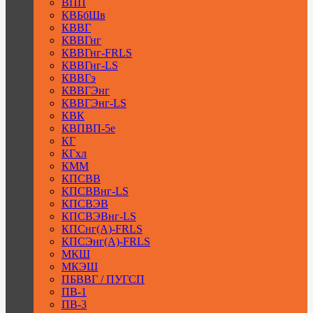
ВПП
КВБбШв
КВВГ
КВВГнг
КВВГнг-FRLS
КВВГнг-LS
КВВГэ
КВВГЭнг
КВВГЭнг-LS
КВК
КВПВП-5е
КГ
КГхл
КММ
КПСВВ
КПСВВнг-LS
КПСВЭВ
КПСВЭВнг-LS
КПСнг(А)-FRLS
КПСЭнг(А)-FRLS
МКШ
МКЭШ
ПБВВГ / ПУГСП
ПВ-1
ПВ-3