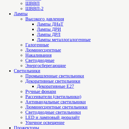
ШВВП
ШВВП-2
Лампы
Высокого давления
Лампы ДНаТ
Лампы ДРИ
Лампы ДРЛ
Лампы металлогалогенные
Галогенные
Люминесцентные
Накаливания
Светодиодные
Энергосберегающие
Светильники
Промышленные светильники
Декоративные светильники
Декоративные Е27
Ручные фонари
Рассеиватели (светильники)
Антивандальные светильники
Люминесцентные светильники
Cветодиодные светильники
LED и ламповый дюралайт
Уличное освещение
Прожекторы