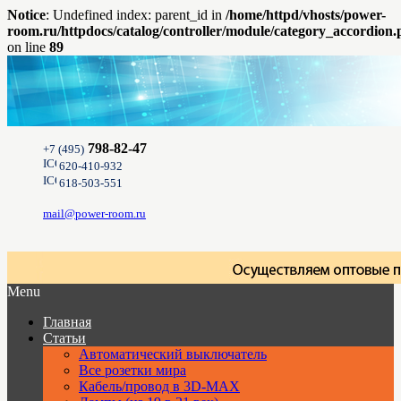
Notice
: Undefined index: parent_id in
/home/httpd/vhosts/power-
room.ru/httpdocs/catalog/controller/module/category_accordion
on line
89
798-82-47
+7 (495)
620-410-932
618-503-551
mail@power-room.ru
Menu
Главная
Статьи
Автоматический выключатель
Все розетки мира
Кабель/провод в 3D-MAX