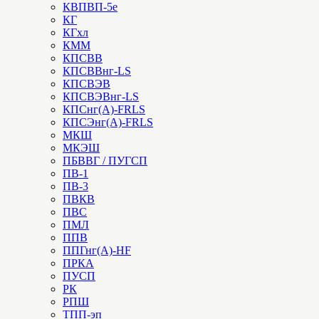
КВПВП-5е
КГ
КГхл
КММ
КПСВВ
КПСВВнг-LS
КПСВЭВ
КПСВЭВнг-LS
КПСнг(А)-FRLS
КПСЭнг(А)-FRLS
МКШ
МКЭШ
ПБВВГ / ПУГСП
ПВ-1
ПВ-3
ПВКВ
ПВС
ПМЛ
ППВ
ППГнг(А)-HF
ПРКА
ПУСП
РК
РПШ
ТПП-эп