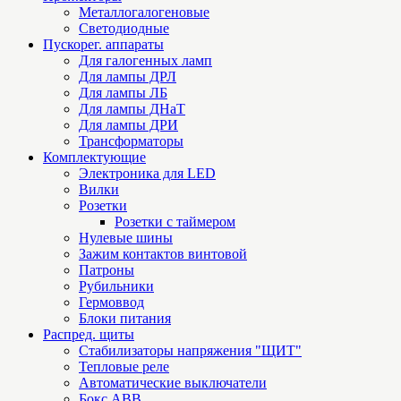
Металлогалогеновые
Светодиодные
Пускорег. аппараты
Для галогенных ламп
Для лампы ДРЛ
Для лампы ЛБ
Для лампы ДНаТ
Для лампы ДРИ
Трансформаторы
Комплектующие
Электроника для LED
Вилки
Розетки
Розетки с таймером
Нулевые шины
Зажим контактов винтовой
Патроны
Рубильники
Гермоввод
Блоки питания
Распред. щиты
Стабилизаторы напряжения "ЩИТ"
Тепловые реле
Автоматические выключатели
Бокс ABB