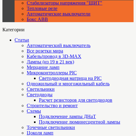
Стабилизаторы напряжения "ЩИТ"
Тепловые реле
Автоматические выключатели
Бокс ABB
Категории
Статьи
Автоматический выключатель
Все розетки мира
Кабель/провод в 3D-MAX
Лампы (из 19 в 21 век)
Мерцание ламп
Микроконтроллеры PIC
Cветодиодная матрица на PIC
Одножильный и многожильный кабель
Светильники
Светодиоды
Расчет резисторов для светодиодов
Строительство и ремонт
Схемы
Подключение лампы ДНаТ
Подключение люминесцентной лампы
Точечные светильники
Цоколя ламп