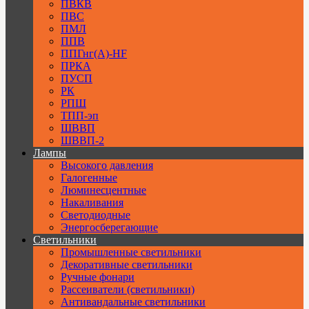
ПВКВ
ПВС
ПМЛ
ППВ
ППГнг(А)-HF
ПРКА
ПУСП
РК
РПШ
ТПП-эп
ШВВП
ШВВП-2
Лампы
Высокого давления
Галогенные
Люминесцентные
Накаливания
Светодиодные
Энергосберегающие
Светильники
Промышленные светильники
Декоративные светильники
Ручные фонари
Рассеиватели (светильники)
Антивандальные светильники