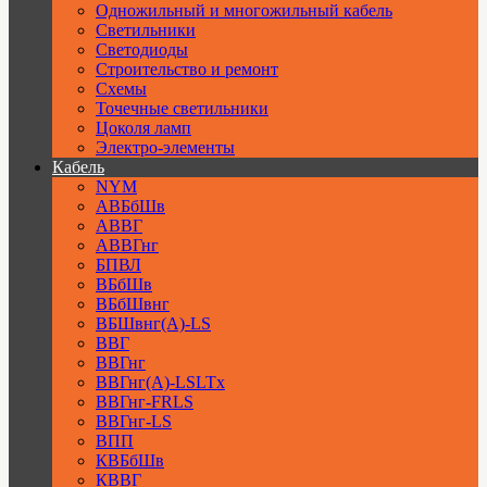
Одножильный и многожильный кабель
Светильники
Светодиоды
Строительство и ремонт
Схемы
Точечные светильники
Цоколя ламп
Электро-элементы
Кабель
NYM
АВБбШв
АВВГ
АВВГнг
БПВЛ
ВБбШв
ВБбШвнг
ВБШвнг(А)-LS
ВВГ
ВВГнг
ВВГнг(А)-LSLTx
ВВГнг-FRLS
ВВГнг-LS
ВПП
КВБбШв
КВВГ