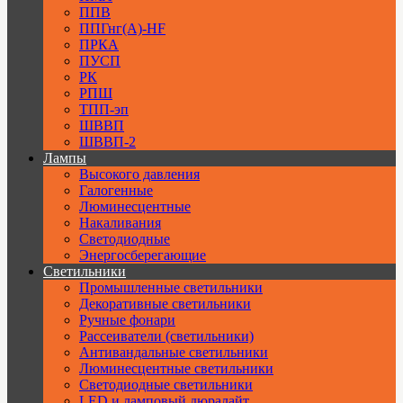
ППВ
ППГнг(А)-HF
ПРКА
ПУСП
РК
РПШ
ТПП-эп
ШВВП
ШВВП-2
Лампы
Высокого давления
Галогенные
Люминесцентные
Накаливания
Светодиодные
Энергосберегающие
Светильники
Промышленные светильники
Декоративные светильники
Ручные фонари
Рассеиватели (светильники)
Антивандальные светильники
Люминесцентные светильники
Cветодиодные светильники
LED и ламповый дюралайт