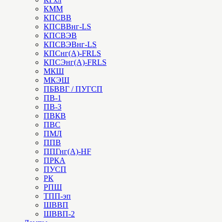
КММ
КПСВВ
КПСВВнг-LS
КПСВЭВ
КПСВЭВнг-LS
КПСнг(А)-FRLS
КПСЭнг(А)-FRLS
МКШ
МКЭШ
ПБВВГ / ПУГСП
ПВ-1
ПВ-3
ПВКВ
ПВС
ПМЛ
ППВ
ППГнг(А)-HF
ПРКА
ПУСП
РК
РПШ
ТПП-эп
ШВВП
ШВВП-2