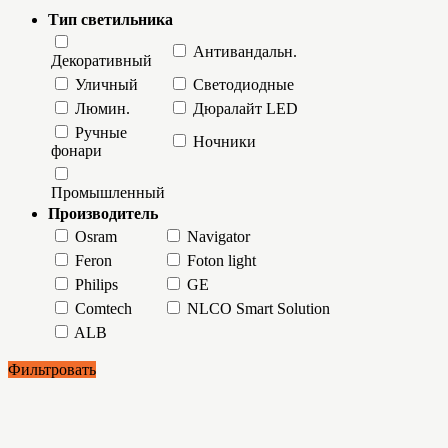
Тип светильника
Антивандальн.
Декоративный
Уличный
Светодиодные
Люмин.
Дюралайт LED
Ручные
Ночники
фонари
Промышленный
Производитель
Osram
Navigator
Feron
Foton light
Philips
GE
Comtech
NLCO Smart Solution
ALB
Фильтровать