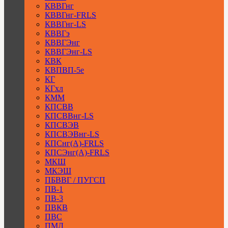
КВВГнг
КВВГнг-FRLS
КВВГнг-LS
КВВГэ
КВВГЭнг
КВВГЭнг-LS
КВК
КВПВП-5е
КГ
КГхл
КММ
КПСВВ
КПСВВнг-LS
КПСВЭВ
КПСВЭВнг-LS
КПСнг(А)-FRLS
КПСЭнг(А)-FRLS
МКШ
МКЭШ
ПБВВГ / ПУГСП
ПВ-1
ПВ-3
ПВКВ
ПВС
ПМЛ