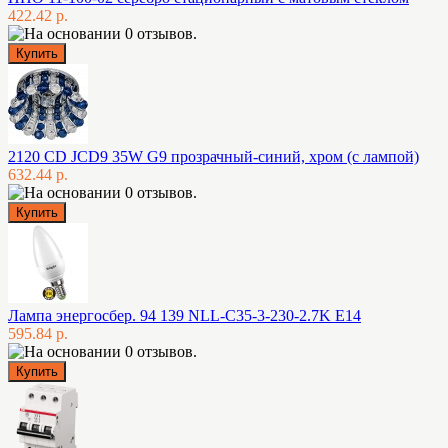
422.42 р.
2120 CD JCD9 35W G9 прозрачный-синий, хром (с лампой)
632.44 р.
Лампа энергосбер. 94 139 NLL-C35-3-230-2.7K E14
595.84 р.