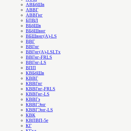
АВБбШв
АВВГ
АВВГнг
БПВЛ
ВБбШв
ВБбШвнг
ВБШвнг(А)-LS
ВВГ
ВВГнг
ВВГнг(А)-LSLTx
ВВГнг-FRLS
ВВГнг-LS
ВПП
КВБбШв
КВВГ
КВВГнг
КВВГнг-FRLS
КВВГнг-LS
КВВГэ
КВВГЭнг
КВВГЭнг-LS
КВК
КВПВП-5е
КГ
КГхл