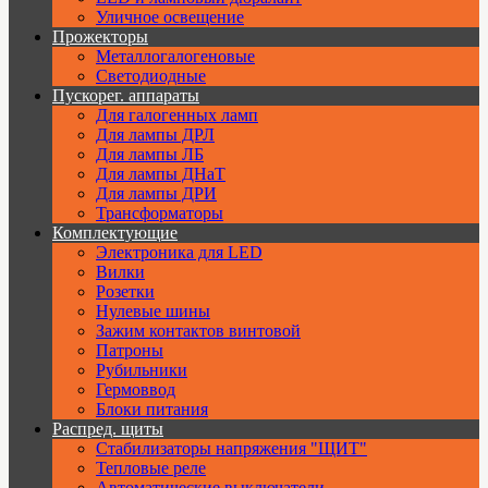
Уличное освещение
Прожекторы
Металлогалогеновые
Светодиодные
Пускорег. аппараты
Для галогенных ламп
Для лампы ДРЛ
Для лампы ЛБ
Для лампы ДНаТ
Для лампы ДРИ
Трансформаторы
Комплектующие
Электроника для LED
Вилки
Розетки
Нулевые шины
Зажим контактов винтовой
Патроны
Рубильники
Гермоввод
Блоки питания
Распред. щиты
Стабилизаторы напряжения "ЩИТ"
Тепловые реле
Автоматические выключатели