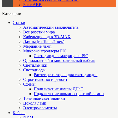
Бокс ABB
Категории
Статьи
Автоматический выключатель
Все розетки мира
Кабель/провод в 3D-MAX
Лампы (из 19 в 21 век)
Мерцание ламп
Микроконтроллеры PIC
Cветодиодная матрица на PIC
Одножильный и многожильный кабель
Светильники
Светодиоды
Расчет резисторов для светодиодов
Строительство и ремонт
Схемы
Подключение лампы ДНаТ
Подключение люминесцентной лампы
Точечные светильники
Цоколя ламп
Электро-элементы
Кабель
NYM