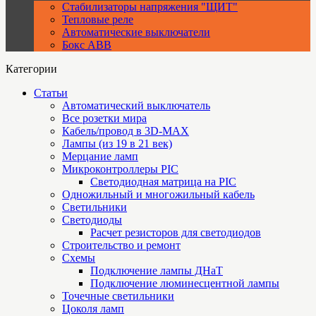
Стабилизаторы напряжения "ЩИТ"
Тепловые реле
Автоматические выключатели
Бокс ABB
Категории
Статьи
Автоматический выключатель
Все розетки мира
Кабель/провод в 3D-MAX
Лампы (из 19 в 21 век)
Мерцание ламп
Микроконтроллеры PIC
Cветодиодная матрица на PIC
Одножильный и многожильный кабель
Светильники
Светодиоды
Расчет резисторов для светодиодов
Строительство и ремонт
Схемы
Подключение лампы ДНаТ
Подключение люминесцентной лампы
Точечные светильники
Цоколя ламп