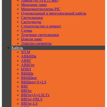
Лампы (из 19 в 21 век)
Мерцание ламп
Микроконтроллеры PIC
Одножильный и многожильный кабель
Светильники
Светодиоды
Строительство и ремонт
Схемы
Точечные светильники
Цоколя ламп
Электро-элементы
Кабель
NYM
АВБбШв
АВВГ
АВВГнг
БПВЛ
ВБбШв
ВБбШвнг
ВБШвнг(А)-LS
ВВГ
ВВГнг
ВВГнг(А)-LSLTx
ВВГнг-FRLS
ВВГнг-LS