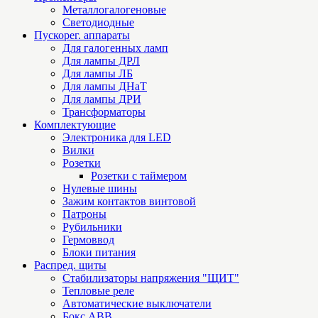
Металлогалогеновые
Светодиодные
Пускорег. аппараты
Для галогенных ламп
Для лампы ДРЛ
Для лампы ЛБ
Для лампы ДНаТ
Для лампы ДРИ
Трансформаторы
Комплектующие
Электроника для LED
Вилки
Розетки
Розетки с таймером
Нулевые шины
Зажим контактов винтовой
Патроны
Рубильники
Гермоввод
Блоки питания
Распред. щиты
Стабилизаторы напряжения "ЩИТ"
Тепловые реле
Автоматические выключатели
Бокс ABB