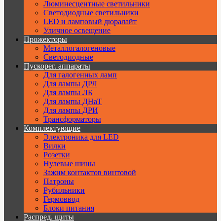
Люминесцентные светильники
Cветодиодные светильники
LED и ламповый дюралайт
Уличное освещение
Прожекторы
Металлогалогеновые
Светодиодные
Пускорег. аппараты
Для галогенных ламп
Для лампы ДРЛ
Для лампы ЛБ
Для лампы ДНаТ
Для лампы ДРИ
Трансформаторы
Комплектующие
Электроника для LED
Вилки
Розетки
Нулевые шины
Зажим контактов винтовой
Патроны
Рубильники
Гермоввод
Блоки питания
Распред. щиты