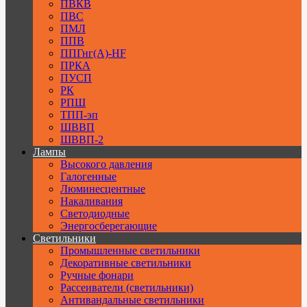
ПВКВ
ПВС
ПМЛ
ППВ
ППГнг(А)-HF
ПРКА
ПУСП
РК
РПШ
ТПП-эп
ШВВП
ШВВП-2
Лампы
Высокого давления
Галогенные
Люминесцентные
Накаливания
Светодиодные
Энергосберегающие
Светильники
Промышленные светильники
Декоративные светильники
Ручные фонари
Рассеиватели (светильники)
Антивандальные светильники