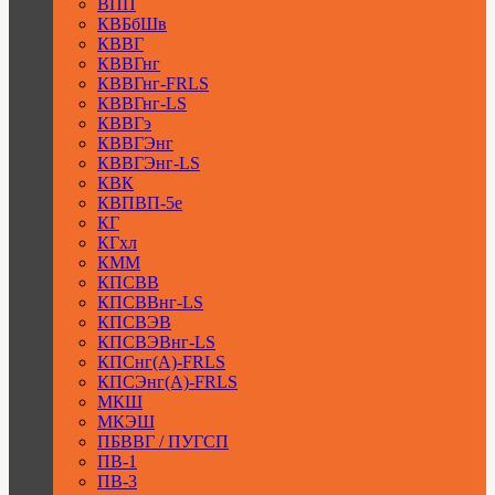
ВПП
КВБбШв
КВВГ
КВВГнг
КВВГнг-FRLS
КВВГнг-LS
КВВГэ
КВВГЭнг
КВВГЭнг-LS
КВК
КВПВП-5е
КГ
КГхл
КММ
КПСВВ
КПСВВнг-LS
КПСВЭВ
КПСВЭВнг-LS
КПСнг(А)-FRLS
КПСЭнг(А)-FRLS
МКШ
МКЭШ
ПБВВГ / ПУГСП
ПВ-1
ПВ-3