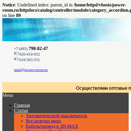
Notice
: Undefined index: parent_id in
/home/httpd/vhosts/power-
room.ru/httpdocs/catalog/controller/module/category_accordion
on line
89
798-82-47
+7 (495)
620-410-932
618-503-551
mail@power-room.ru
Menu
Главная
Статьи
Автоматический выключатель
Все розетки мира
Кабель/провод в 3D-MAX