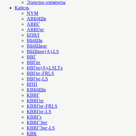
Электро-элементы
Кабель
NYM
АВБбШв
АВВГ
АВВГнг
БПВЛ
ВБбШв
ВБбШвнг
ВБШвнг(А)-LS
ВВГ
ВВГнг
ВВГнг(А)-LSLTx
ВВГнг-FRLS
ВВГнг-LS
ВПП
КВБбШв
КВВГ
КВВГнг
КВВГнг-FRLS
КВВГнг-LS
КВВГэ
КВВГЭнг
КВВГЭнг-LS
КВК