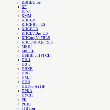
КВПВП-5е
КГ
КГхл
КММ
КПСВВ
КПСВВнг-LS
КПСВЭВ
КПСВЭВнг-LS
КПСнг(А)-FRLS
КПСЭнг(А)-FRLS
МКШ
МКЭШ
ПБВВГ / ПУГСП
ПВ-1
ПВ-3
ПВКВ
ПВС
ПМЛ
ППВ
ППГнг(А)-HF
ПРКА
ПУСП
РК
РПШ
ТПП-эп