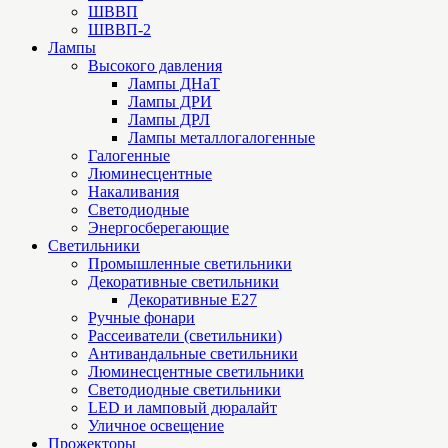
ШВВП
ШВВП-2
Лампы
Высокого давления
Лампы ДНаТ
Лампы ДРИ
Лампы ДРЛ
Лампы металлогалогенные
Галогенные
Люминесцентные
Накаливания
Светодиодные
Энергосберегающие
Светильники
Промышленные светильники
Декоративные светильники
Декоративные Е27
Ручные фонари
Рассеиватели (светильники)
Антивандальные светильники
Люминесцентные светильники
Cветодиодные светильники
LED и ламповый дюралайт
Уличное освещение
Прожекторы