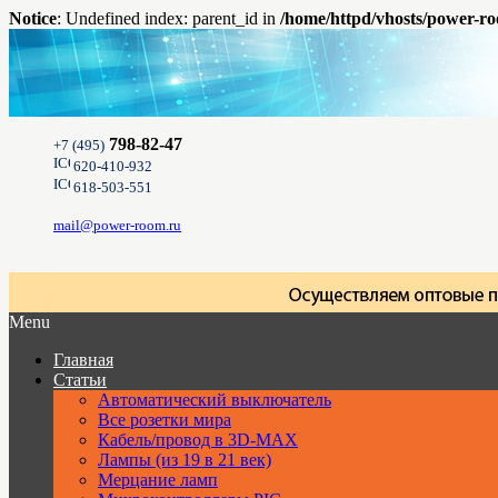
Notice
: Undefined index: parent_id in
/home/httpd/vhosts/power-ro
798-82-47
+7 (495)
620-410-932
618-503-551
mail@power-room.ru
Menu
Главная
Статьи
Автоматический выключатель
Все розетки мира
Кабель/провод в 3D-MAX
Лампы (из 19 в 21 век)
Мерцание ламп