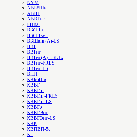
NYM
АВБбШв
АВВГ
АВВГнг
БПВЛ
ВБбШв
ВБбШвнг
ВБШвнг(А)-LS
ВВГ
ВВГнг
ВВГнг(А)-LSLTx
ВВГнг-FRLS
ВВГнг-LS
ВПП
КВБбШв
КВВГ
КВВГнг
КВВГнг-FRLS
КВВГнг-LS
КВВГэ
КВВГЭнг
КВВГЭнг-LS
КВК
КВПВП-5е
КГ