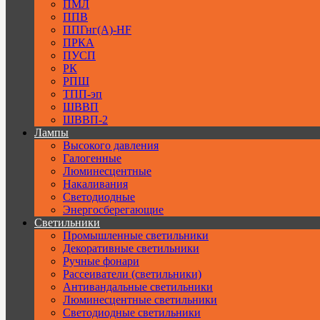
ПМЛ
ППВ
ППГнг(А)-HF
ПРКА
ПУСП
РК
РПШ
ТПП-эп
ШВВП
ШВВП-2
Лампы
Высокого давления
Галогенные
Люминесцентные
Накаливания
Светодиодные
Энергосберегающие
Светильники
Промышленные светильники
Декоративные светильники
Ручные фонари
Рассеиватели (светильники)
Антивандальные светильники
Люминесцентные светильники
Cветодиодные светильники