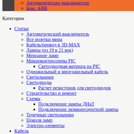
Автоматические выключатели
Бокс ABB
Категории
Статьи
Автоматический выключатель
Все розетки мира
Кабель/провод в 3D-MAX
Лампы (из 19 в 21 век)
Мерцание ламп
Микроконтроллеры PIC
Cветодиодная матрица на PIC
Одножильный и многожильный кабель
Светильники
Светодиоды
Расчет резисторов для светодиодов
Строительство и ремонт
Схемы
Подключение лампы ДНаТ
Подключение люминесцентной лампы
Точечные светильники
Цоколя ламп
Электро-элементы
Кабель