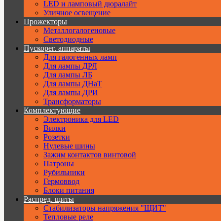
LED и ламповый дюралайт
Уличное освещение
Прожекторы
Металлогалогеновые
Светодиодные
Пускорег. аппараты
Для галогенных ламп
Для лампы ДРЛ
Для лампы ЛБ
Для лампы ДНаТ
Для лампы ДРИ
Трансформаторы
Комплектующие
Электроника для LED
Вилки
Розетки
Нулевые шины
Зажим контактов винтовой
Патроны
Рубильники
Гермоввод
Блоки питания
Распред. щиты
Стабилизаторы напряжения "ЩИТ"
Тепловые реле