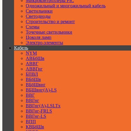
Микроконтроллеры PIC
Одножильный и многожильный кабель
Светильники
Светодиоды
Строительство и ремонт
Схемы
Точечные светильники
Цоколя ламп
Электро-элементы
Кабель
NYM
АВБбШв
АВВГ
АВВГнг
БПВЛ
ВБбШв
ВБбШвнг
ВБШвнг(А)-LS
ВВГ
ВВГнг
ВВГнг(А)-LSLTx
ВВГнг-FRLS
ВВГнг-LS
ВПП
КВБбШв