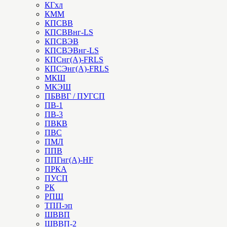
КГхл
КММ
КПСВВ
КПСВВнг-LS
КПСВЭВ
КПСВЭВнг-LS
КПСнг(А)-FRLS
КПСЭнг(А)-FRLS
МКШ
МКЭШ
ПБВВГ / ПУГСП
ПВ-1
ПВ-3
ПВКВ
ПВС
ПМЛ
ППВ
ППГнг(А)-HF
ПРКА
ПУСП
РК
РПШ
ТПП-эп
ШВВП
ШВВП-2