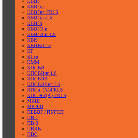
КВВГ
КВВГнг
КВВГнг-FRLS
КВВГнг-LS
КВВГэ
КВВГЭнг
КВВГЭнг-LS
КВК
КВПВП-5е
КГ
КГхл
КММ
КПСВВ
КПСВВнг-LS
КПСВЭВ
КПСВЭВнг-LS
КПСнг(А)-FRLS
КПСЭнг(А)-FRLS
МКШ
МКЭШ
ПБВВГ / ПУГСП
ПВ-1
ПВ-3
ПВКВ
ПВС