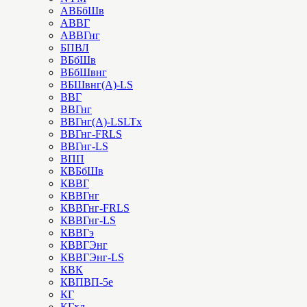
АВБбШв
АВВГ
АВВГнг
БПВЛ
ВБбШв
ВБбШвнг
ВБШвнг(А)-LS
ВВГ
ВВГнг
ВВГнг(А)-LSLTx
ВВГнг-FRLS
ВВГнг-LS
ВПП
КВБбШв
КВВГ
КВВГнг
КВВГнг-FRLS
КВВГнг-LS
КВВГэ
КВВГЭнг
КВВГЭнг-LS
КВК
КВПВП-5е
КГ
КГхл