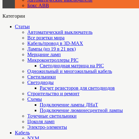
Бокс ABB
Категории
Статьи
Автоматический выключатель
Все розетки мира
Кабель/провод в 3D-MAX
Лампы (из 19 в 21 век)
Мерцание ламп
Микроконтроллеры PIC
Cветодиодная матрица на PIC
Одножильный и многожильный кабель
Светильники
Светодиоды
Расчет резисторов для светодиодов
Строительство и ремонт
Схемы
Подключение лампы ДНаТ
Подключение люминесцентной лампы
Точечные светильники
Цоколя ламп
Электро-элементы
Кабель
NYM