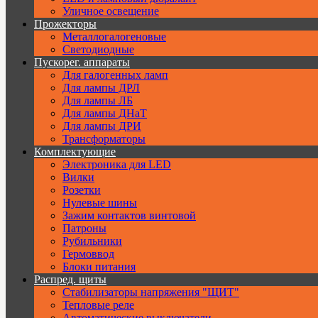
Уличное освещение
Прожекторы
Металлогалогеновые
Светодиодные
Пускорег. аппараты
Для галогенных ламп
Для лампы ДРЛ
Для лампы ЛБ
Для лампы ДНаТ
Для лампы ДРИ
Трансформаторы
Комплектующие
Электроника для LED
Вилки
Розетки
Нулевые шины
Зажим контактов винтовой
Патроны
Рубильники
Гермоввод
Блоки питания
Распред. щиты
Стабилизаторы напряжения "ЩИТ"
Тепловые реле
Автоматические выключатели