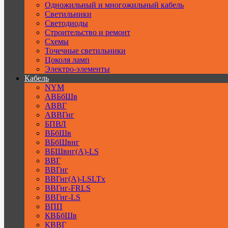
Одножильный и многожильный кабель
Светильники
Светодиоды
Строительство и ремонт
Схемы
Точечные светильники
Цоколя ламп
Электро-элементы
Кабель
NYM
АВБбШв
АВВГ
АВВГнг
БПВЛ
ВБбШв
ВБбШвнг
ВБШвнг(А)-LS
ВВГ
ВВГнг
ВВГнг(А)-LSLTx
ВВГнг-FRLS
ВВГнг-LS
ВПП
КВБбШв
КВВГ