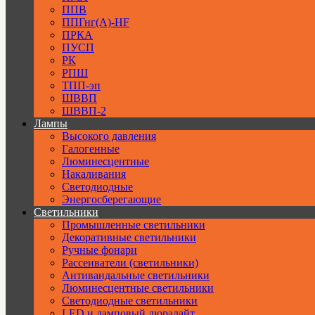
ППВ
ППГнг(А)-HF
ПРКА
ПУСП
РК
РПШ
ТПП-эп
ШВВП
ШВВП-2
Лампы
Высокого давления
Галогенные
Люминесцентные
Накаливания
Светодиодные
Энергосберегающие
Светильники
Промышленные светильники
Декоративные светильники
Ручные фонари
Рассеиватели (светильники)
Антивандальные светильники
Люминесцентные светильники
Cветодиодные светильники
LED и ламповый дюралайт