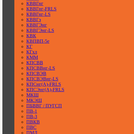
КВВГнг
КВВГнг-FRLS
КВВГнг-LS
КВВГэ
КВВГЭнг
КВВГЭнг-LS
КВК
КВПВП-5е
КГ
КГхл
КММ
КПСВВ
КПСВВнг-LS
КПСВЭВ
КПСВЭВнг-LS
КПСнг(А)-FRLS
КПСЭнг(А)-FRLS
МКШ
МКЭШ
ПБВВГ / ПУГСП
ПВ-1
ПВ-3
ПВКВ
ПВС
ПМЛ