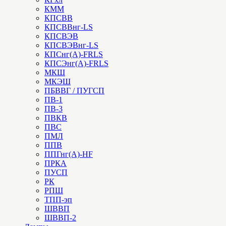
КММ
КПСВВ
КПСВВнг-LS
КПСВЭВ
КПСВЭВнг-LS
КПСнг(А)-FRLS
КПСЭнг(А)-FRLS
МКШ
МКЭШ
ПБВВГ / ПУГСП
ПВ-1
ПВ-3
ПВКВ
ПВС
ПМЛ
ППВ
ППГнг(А)-HF
ПРКА
ПУСП
РК
РПШ
ТПП-эп
ШВВП
ШВВП-2