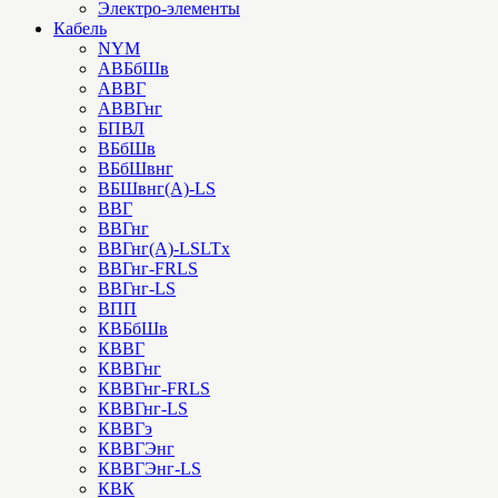
Электро-элементы
Кабель
NYM
АВБбШв
АВВГ
АВВГнг
БПВЛ
ВБбШв
ВБбШвнг
ВБШвнг(А)-LS
ВВГ
ВВГнг
ВВГнг(А)-LSLTx
ВВГнг-FRLS
ВВГнг-LS
ВПП
КВБбШв
КВВГ
КВВГнг
КВВГнг-FRLS
КВВГнг-LS
КВВГэ
КВВГЭнг
КВВГЭнг-LS
КВК