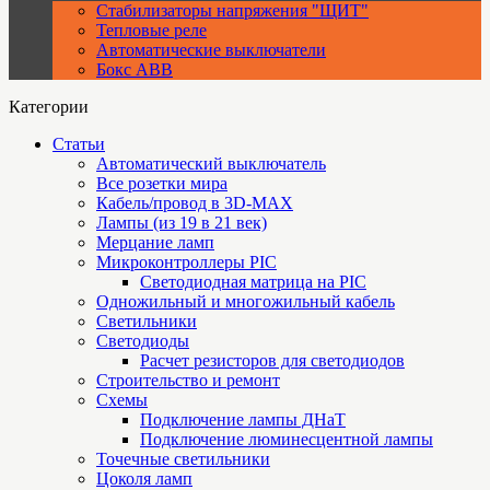
Стабилизаторы напряжения "ЩИТ"
Тепловые реле
Автоматические выключатели
Бокс ABB
Категории
Статьи
Автоматический выключатель
Все розетки мира
Кабель/провод в 3D-MAX
Лампы (из 19 в 21 век)
Мерцание ламп
Микроконтроллеры PIC
Cветодиодная матрица на PIC
Одножильный и многожильный кабель
Светильники
Светодиоды
Расчет резисторов для светодиодов
Строительство и ремонт
Схемы
Подключение лампы ДНаТ
Подключение люминесцентной лампы
Точечные светильники
Цоколя ламп