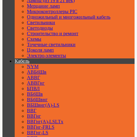
Лампы (из 19 в 21 век)
Мерцание ламп
Микроконтроллеры PIC
Одножильный и многожильный кабель
Светильники
Светодиоды
Строительство и ремонт
Схемы
Точечные светильники
Цоколя ламп
Электро-элементы
Кабель
NYM
АВБбШв
АВВГ
АВВГнг
БПВЛ
ВБбШв
ВБбШвнг
ВБШвнг(А)-LS
ВВГ
ВВГнг
ВВГнг(А)-LSLTx
ВВГнг-FRLS
ВВГнг-LS