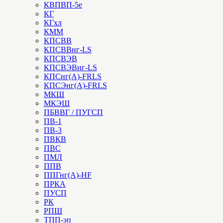
КВПВП-5е
КГ
КГхл
КММ
КПСВВ
КПСВВнг-LS
КПСВЭВ
КПСВЭВнг-LS
КПСнг(А)-FRLS
КПСЭнг(А)-FRLS
МКШ
МКЭШ
ПБВВГ / ПУГСП
ПВ-1
ПВ-3
ПВКВ
ПВС
ПМЛ
ППВ
ППГнг(А)-HF
ПРКА
ПУСП
РК
РПШ
ТПП-эп