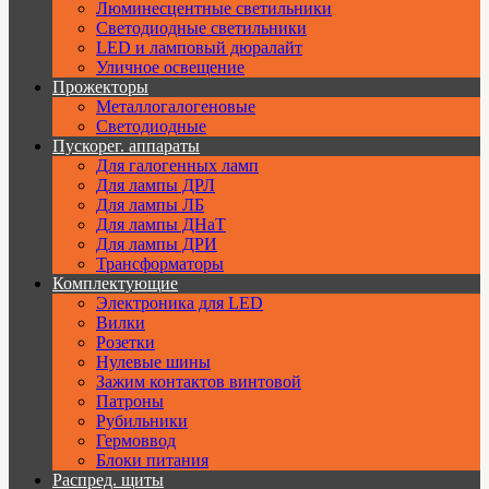
Люминесцентные светильники
Cветодиодные светильники
LED и ламповый дюралайт
Уличное освещение
Прожекторы
Металлогалогеновые
Светодиодные
Пускорег. аппараты
Для галогенных ламп
Для лампы ДРЛ
Для лампы ЛБ
Для лампы ДНаТ
Для лампы ДРИ
Трансформаторы
Комплектующие
Электроника для LED
Вилки
Розетки
Нулевые шины
Зажим контактов винтовой
Патроны
Рубильники
Гермоввод
Блоки питания
Распред. щиты