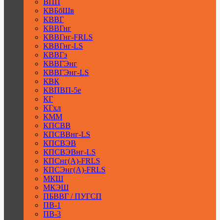
ВПП
КВБбШв
КВВГ
КВВГнг
КВВГнг-FRLS
КВВГнг-LS
КВВГэ
КВВГЭнг
КВВГЭнг-LS
КВК
КВПВП-5е
КГ
КГхл
КММ
КПСВВ
КПСВВнг-LS
КПСВЭВ
КПСВЭВнг-LS
КПСнг(А)-FRLS
КПСЭнг(А)-FRLS
МКШ
МКЭШ
ПБВВГ / ПУГСП
ПВ-1
ПВ-3