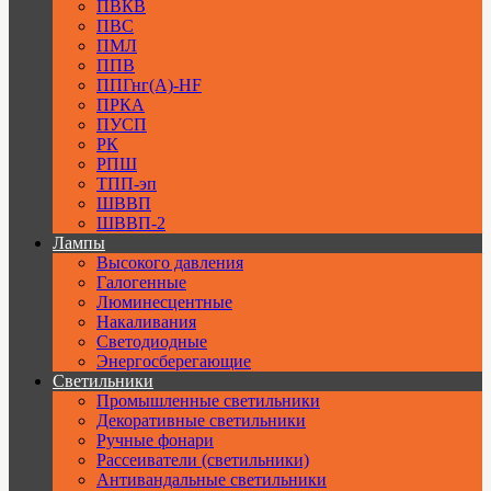
ПВКВ
ПВС
ПМЛ
ППВ
ППГнг(А)-HF
ПРКА
ПУСП
РК
РПШ
ТПП-эп
ШВВП
ШВВП-2
Лампы
Высокого давления
Галогенные
Люминесцентные
Накаливания
Светодиодные
Энергосберегающие
Светильники
Промышленные светильники
Декоративные светильники
Ручные фонари
Рассеиватели (светильники)
Антивандальные светильники