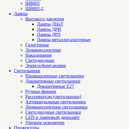
ШВВП
ШВВП-2
Лампы
Высокого давления
Лампы ДНаТ
Лампы ДРИ
Лампы ДРЛ
Лампы металлогалогенные
Галогенные
Люминесцентные
Накаливания
Светодиодные
Энергосберегающие
Светильники
Промышленные светильники
Декоративные светильники
Декоративные Е27
Ручные фонари
Рассеиватели (светильники)
Антивандальные светильники
Люминесцентные светильники
Cветодиодные светильники
LED и ламповый дюралайт
Уличное освещение
Прожекторы