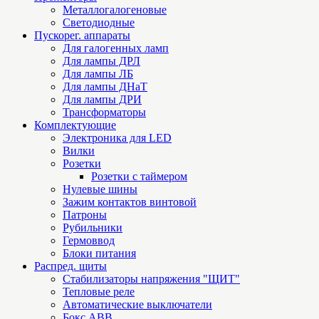
Металлогалогеновые
Светодиодные
Пускорег. аппараты
Для галогенных ламп
Для лампы ДРЛ
Для лампы ЛБ
Для лампы ДНаТ
Для лампы ДРИ
Трансформаторы
Комплектующие
Электроника для LED
Вилки
Розетки
Розетки с таймером
Нулевые шины
Зажим контактов винтовой
Патроны
Рубильники
Гермоввод
Блоки питания
Распред. щиты
Стабилизаторы напряжения "ЩИТ"
Тепловые реле
Автоматические выключатели
Бокс ABB