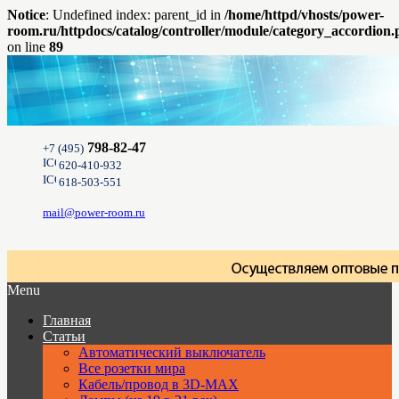
Notice
: Undefined index: parent_id in
/home/httpd/vhosts/power-
room.ru/httpdocs/catalog/controller/module/category_accordion
on line
89
798-82-47
+7 (495)
620-410-932
618-503-551
mail@power-room.ru
Menu
Главная
Статьи
Автоматический выключатель
Все розетки мира
Кабель/провод в 3D-MAX