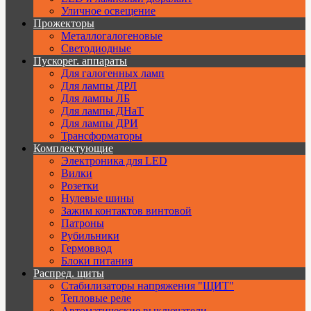
Уличное освещение
Прожекторы
Металлогалогеновые
Светодиодные
Пускорег. аппараты
Для галогенных ламп
Для лампы ДРЛ
Для лампы ЛБ
Для лампы ДНаТ
Для лампы ДРИ
Трансформаторы
Комплектующие
Электроника для LED
Вилки
Розетки
Нулевые шины
Зажим контактов винтовой
Патроны
Рубильники
Гермоввод
Блоки питания
Распред. щиты
Стабилизаторы напряжения "ЩИТ"
Тепловые реле
Автоматические выключатели