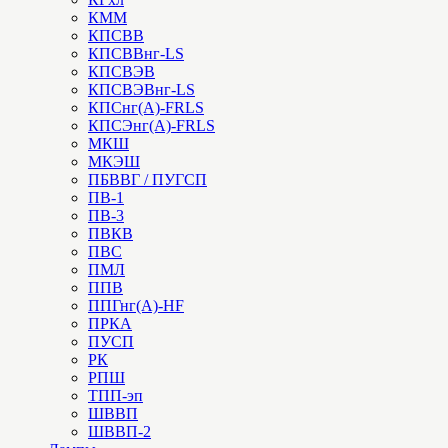
КММ
КПСВВ
КПСВВнг-LS
КПСВЭВ
КПСВЭВнг-LS
КПСнг(А)-FRLS
КПСЭнг(А)-FRLS
МКШ
МКЭШ
ПБВВГ / ПУГСП
ПВ-1
ПВ-3
ПВКВ
ПВС
ПМЛ
ППВ
ППГнг(А)-HF
ПРКА
ПУСП
РК
РПШ
ТПП-эп
ШВВП
ШВВП-2