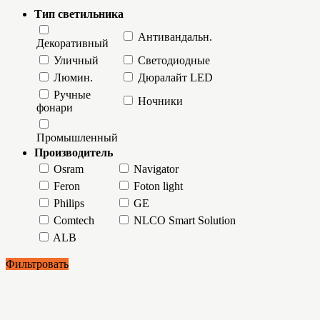
Тип светильника
Антивандальн.
Декоративный
Уличный
Светодиодные
Люмин.
Дюралайт LED
Ручные
Ночники
фонари
Промышленный
Производитель
Osram
Navigator
Feron
Foton light
Philips
GE
Comtech
NLCO Smart Solution
ALB
Фильтровать