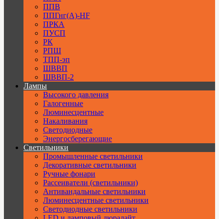
ППВ
ППГнг(А)-HF
ПРКА
ПУСП
РК
РПШ
ТПП-эп
ШВВП
ШВВП-2
Лампы
Высокого давления
Галогенные
Люминесцентные
Накаливания
Светодиодные
Энергосберегающие
Светильники
Промышленные светильники
Декоративные светильники
Ручные фонари
Рассеиватели (светильники)
Антивандальные светильники
Люминесцентные светильники
Cветодиодные светильники
LED и ламповый дюралайт