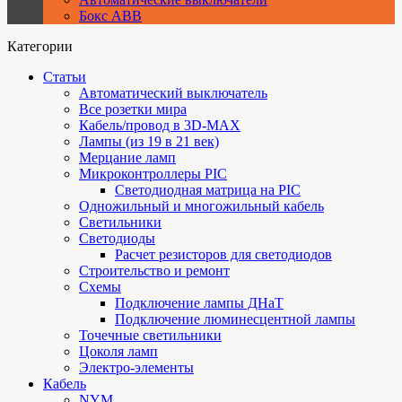
Бокс ABB
Категории
Статьи
Автоматический выключатель
Все розетки мира
Кабель/провод в 3D-MAX
Лампы (из 19 в 21 век)
Мерцание ламп
Микроконтроллеры PIC
Cветодиодная матрица на PIC
Одножильный и многожильный кабель
Светильники
Светодиоды
Расчет резисторов для светодиодов
Строительство и ремонт
Схемы
Подключение лампы ДНаТ
Подключение люминесцентной лампы
Точечные светильники
Цоколя ламп
Электро-элементы
Кабель
NYM