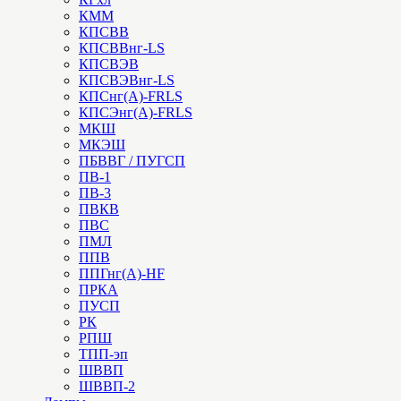
КММ
КПСВВ
КПСВВнг-LS
КПСВЭВ
КПСВЭВнг-LS
КПСнг(А)-FRLS
КПСЭнг(А)-FRLS
МКШ
МКЭШ
ПБВВГ / ПУГСП
ПВ-1
ПВ-3
ПВКВ
ПВС
ПМЛ
ППВ
ППГнг(А)-HF
ПРКА
ПУСП
РК
РПШ
ТПП-эп
ШВВП
ШВВП-2