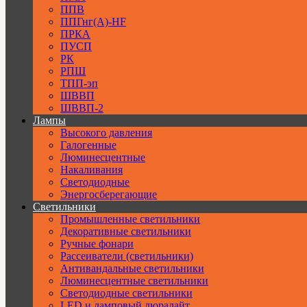
ППВ
ППГнг(А)-HF
ПРКА
ПУСП
РК
РПШ
ТПП-эп
ШВВП
ШВВП-2
Лампы
Высокого давления
Галогенные
Люминесцентные
Накаливания
Светодиодные
Энергосберегающие
Светильники
Промышленные светильники
Декоративные светильники
Ручные фонари
Рассеиватели (светильники)
Антивандальные светильники
Люминесцентные светильники
Cветодиодные светильники
LED и ламповый дюралайт