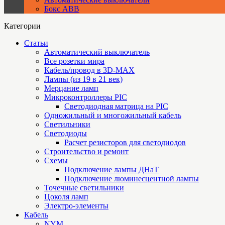
Бокс ABB
Категории
Статьи
Автоматический выключатель
Все розетки мира
Кабель/провод в 3D-MAX
Лампы (из 19 в 21 век)
Мерцание ламп
Микроконтроллеры PIC
Cветодиодная матрица на PIC
Одножильный и многожильный кабель
Светильники
Светодиоды
Расчет резисторов для светодиодов
Строительство и ремонт
Схемы
Подключение лампы ДНаТ
Подключение люминесцентной лампы
Точечные светильники
Цоколя ламп
Электро-элементы
Кабель
NYM