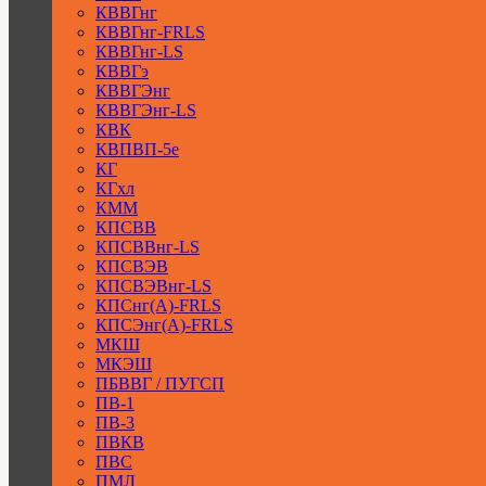
КВВГнг
КВВГнг-FRLS
КВВГнг-LS
КВВГэ
КВВГЭнг
КВВГЭнг-LS
КВК
КВПВП-5е
КГ
КГхл
КММ
КПСВВ
КПСВВнг-LS
КПСВЭВ
КПСВЭВнг-LS
КПСнг(А)-FRLS
КПСЭнг(А)-FRLS
МКШ
МКЭШ
ПБВВГ / ПУГСП
ПВ-1
ПВ-3
ПВКВ
ПВС
ПМЛ