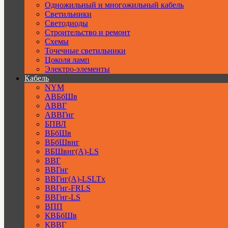
Одножильный и многожильный кабель
Светильники
Светодиоды
Строительство и ремонт
Схемы
Точечные светильники
Цоколя ламп
Электро-элементы
Кабель
NYM
АВБбШв
АВВГ
АВВГнг
БПВЛ
ВБбШв
ВБбШвнг
ВБШвнг(А)-LS
ВВГ
ВВГнг
ВВГнг(А)-LSLTx
ВВГнг-FRLS
ВВГнг-LS
ВПП
КВБбШв
КВВГ