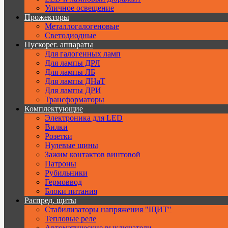
Уличное освещение
Прожекторы
Металлогалогеновые
Светодиодные
Пускорег. аппараты
Для галогенных ламп
Для лампы ДРЛ
Для лампы ЛБ
Для лампы ДНаТ
Для лампы ДРИ
Трансформаторы
Комплектующие
Электроника для LED
Вилки
Розетки
Нулевые шины
Зажим контактов винтовой
Патроны
Рубильники
Гермоввод
Блоки питания
Распред. щиты
Стабилизаторы напряжения "ЩИТ"
Тепловые реле
Автоматические выключатели