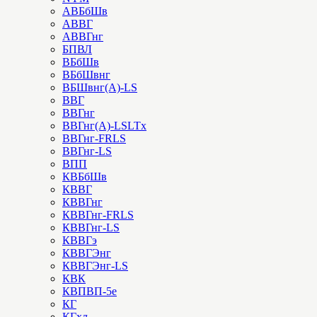
АВБбШв
АВВГ
АВВГнг
БПВЛ
ВБбШв
ВБбШвнг
ВБШвнг(А)-LS
ВВГ
ВВГнг
ВВГнг(А)-LSLTx
ВВГнг-FRLS
ВВГнг-LS
ВПП
КВБбШв
КВВГ
КВВГнг
КВВГнг-FRLS
КВВГнг-LS
КВВГэ
КВВГЭнг
КВВГЭнг-LS
КВК
КВПВП-5е
КГ
КГхл