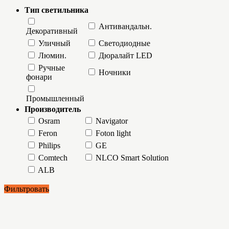
Тип светильника
Антивандальн.
Декоративный
Уличный
Светодиодные
Люмин.
Дюралайт LED
Ручные
Ночники
фонари
Промышленный
Производитель
Osram
Navigator
Feron
Foton light
Philips
GE
Comtech
NLCO Smart Solution
ALB
Фильтровать