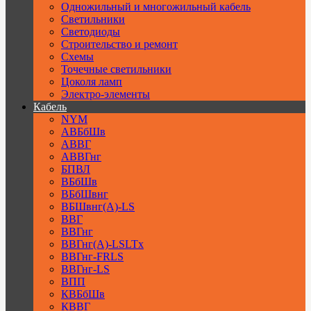
Одножильный и многожильный кабель
Светильники
Светодиоды
Строительство и ремонт
Схемы
Точечные светильники
Цоколя ламп
Электро-элементы
Кабель
NYM
АВБбШв
АВВГ
АВВГнг
БПВЛ
ВБбШв
ВБбШвнг
ВБШвнг(А)-LS
ВВГ
ВВГнг
ВВГнг(А)-LSLTx
ВВГнг-FRLS
ВВГнг-LS
ВПП
КВБбШв
КВВГ