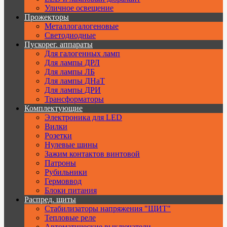
Уличное освещение
Прожекторы
Металлогалогеновые
Светодиодные
Пускорег. аппараты
Для галогенных ламп
Для лампы ДРЛ
Для лампы ЛБ
Для лампы ДНаТ
Для лампы ДРИ
Трансформаторы
Комплектующие
Электроника для LED
Вилки
Розетки
Нулевые шины
Зажим контактов винтовой
Патроны
Рубильники
Гермоввод
Блоки питания
Распред. щиты
Стабилизаторы напряжения "ЩИТ"
Тепловые реле
Автоматические выключатели