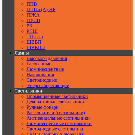
ППВ
ППГнг(А)-HF
ПРКА
ПУСП
РК
РПШ
ТПП-эп
ШВВП
ШВВП-2
Лампы
Высокого давления
Галогенные
Люминесцентные
Накаливания
Светодиодные
Энергосберегающие
Светильники
Промышленные светильники
Декоративные светильники
Ручные фонари
Рассеиватели (светильники)
Антивандальные светильники
Люминесцентные светильники
Cветодиодные светильники
LED и ламповый дюралайт