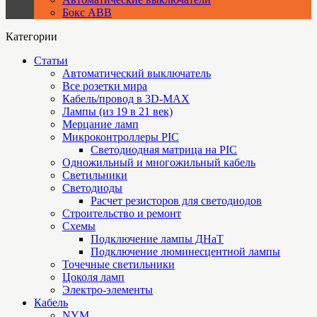
Бокс ABB
Категории
Статьи
Автоматический выключатель
Все розетки мира
Кабель/провод в 3D-MAX
Лампы (из 19 в 21 век)
Мерцание ламп
Микроконтроллеры PIC
Cветодиодная матрица на PIC
Одножильный и многожильный кабель
Светильники
Светодиоды
Расчет резисторов для светодиодов
Строительство и ремонт
Схемы
Подключение лампы ДНаТ
Подключение люминесцентной лампы
Точечные светильники
Цоколя ламп
Электро-элементы
Кабель
NYM