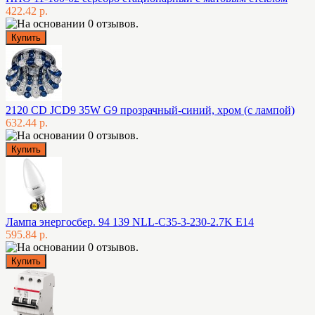
422.42 р.
2120 CD JCD9 35W G9 прозрачный-синий, хром (с лампой)
632.44 р.
Лампа энергосбер. 94 139 NLL-C35-3-230-2.7K E14
595.84 р.