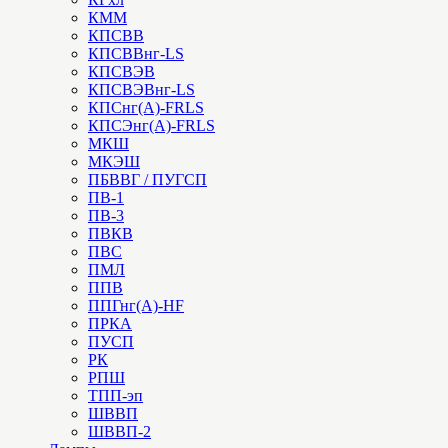
КММ
КПСВВ
КПСВВнг-LS
КПСВЭВ
КПСВЭВнг-LS
КПСнг(А)-FRLS
КПСЭнг(А)-FRLS
МКШ
МКЭШ
ПБВВГ / ПУГСП
ПВ-1
ПВ-3
ПВКВ
ПВС
ПМЛ
ППВ
ППГнг(А)-HF
ПРКА
ПУСП
РК
РПШ
ТПП-эп
ШВВП
ШВВП-2