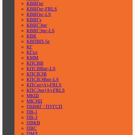
КВВГнг
КВВГнг-FRLS
КВВГнг-LS
КВВГэ
КВВГЭнг
КВВГЭнг-LS
КВК
КВПВП-5е
КГ
КГхл
КММ
КПСВВ
КПСВВнг-LS
КПСВЭВ
КПСВЭВнг-LS
КПСнг(А)-FRLS
КПСЭнг(А)-FRLS
МКШ
МКЭШ
ПБВВГ / ПУГСП
ПВ-1
ПВ-3
ПВКВ
ПВС
ПМЛ