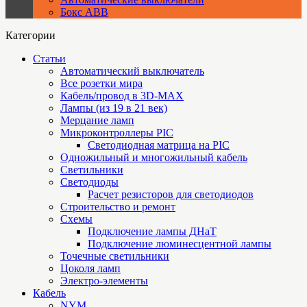
Бокс ABB
Категории
Статьи
Автоматический выключатель
Все розетки мира
Кабель/провод в 3D-MAX
Лампы (из 19 в 21 век)
Мерцание ламп
Микроконтроллеры PIC
Cветодиодная матрица на PIC
Одножильный и многожильный кабель
Светильники
Светодиоды
Расчет резисторов для светодиодов
Строительство и ремонт
Схемы
Подключение лампы ДНаТ
Подключение люминесцентной лампы
Точечные светильники
Цоколя ламп
Электро-элементы
Кабель
NYM