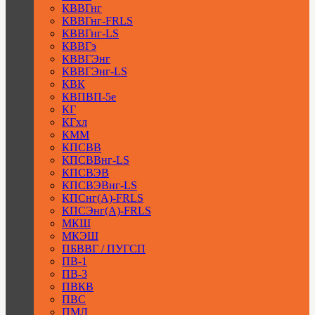
КВВГнг
КВВГнг-FRLS
КВВГнг-LS
КВВГэ
КВВГЭнг
КВВГЭнг-LS
КВК
КВПВП-5е
КГ
КГхл
КММ
КПСВВ
КПСВВнг-LS
КПСВЭВ
КПСВЭВнг-LS
КПСнг(А)-FRLS
КПСЭнг(А)-FRLS
МКШ
МКЭШ
ПБВВГ / ПУГСП
ПВ-1
ПВ-3
ПВКВ
ПВС
ПМЛ