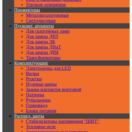
Уличное освещение
Прожекторы
Металлогалогеновые
Светодиодные
Пускорег. аппараты
Для галогенных ламп
Для лампы ДРЛ
Для лампы ЛБ
Для лампы ДНаТ
Для лампы ДРИ
Трансформаторы
Комплектующие
Электроника для LED
Вилки
Розетки
Нулевые шины
Зажим контактов винтовой
Патроны
Рубильники
Гермоввод
Блоки питания
Распред. щиты
Стабилизаторы напряжения "ЩИТ"
Тепловые реле
Автоматические выключатели