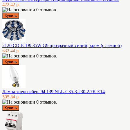
422.42 р.
2120 CD JCD9 35W G9 прозрачный-синий, хром (с лампой)
632.44 р.
Лампа энергосбер. 94 139 NLL-C35-3-230-2.7K E14
595.84 р.