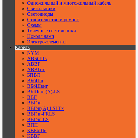
Одножильный и многожильный кабель
Светильники
Светодиоды
Строительство и ремонт
Схемы
Точечные светильники
Цоколя ламп
Электро-элементы
Кабель
NYM
АВБбШв
АВВГ
АВВГнг
БПВЛ
ВБбШв
ВБбШвнг
ВБШвнг(А)-LS
ВВГ
ВВГнг
ВВГнг(А)-LSLTx
ВВГнг-FRLS
ВВГнг-LS
ВПП
КВБбШв
КВВГ