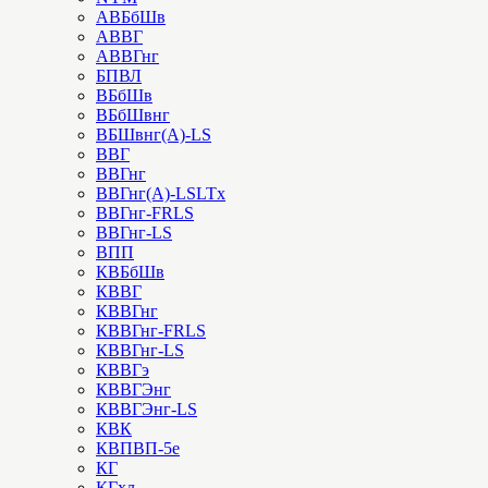
АВБбШв
АВВГ
АВВГнг
БПВЛ
ВБбШв
ВБбШвнг
ВБШвнг(А)-LS
ВВГ
ВВГнг
ВВГнг(А)-LSLTx
ВВГнг-FRLS
ВВГнг-LS
ВПП
КВБбШв
КВВГ
КВВГнг
КВВГнг-FRLS
КВВГнг-LS
КВВГэ
КВВГЭнг
КВВГЭнг-LS
КВК
КВПВП-5е
КГ
КГхл