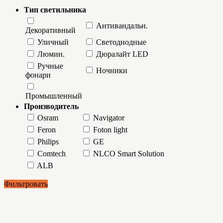
Тип светильника
Антивандальн.
Декоративный
Уличный
Светодиодные
Люмин.
Дюралайт LED
Ручные
Ночники
фонари
Промышленный
Производитель
Osram
Navigator
Feron
Foton light
Philips
GE
Comtech
NLCO Smart Solution
ALB
Фильтровать