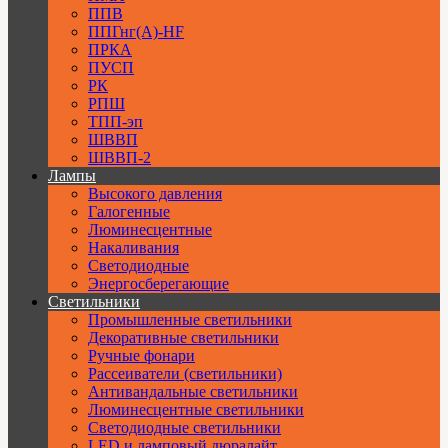
ППВ
ППГнг(А)-HF
ПРКА
ПУСП
РК
РПШ
ТПП-эп
ШВВП
ШВВП-2
Лампы
Высокого давления
Галогенные
Люминесцентные
Накаливания
Светодиодные
Энергосберегающие
Светильники
Промышленные светильники
Декоративные светильники
Ручные фонари
Рассеиватели (светильники)
Антивандальные светильники
Люминесцентные светильники
Cветодиодные светильники
LED и ламповый дюралайт