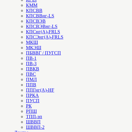
КММ
КПСВВ
КПСВВнг-LS
КПСВЭВ
КПСВЭВнг-LS
КПСнг(А)-FRLS
КПСЭнг(А)-FRLS
МКШ
МКЭШ
ПБВВГ / ПУГСП
ПВ-1
ПВ-3
ПВКВ
ПВС
ПМЛ
ППВ
ППГнг(А)-HF
ПРКА
ПУСП
РК
РПШ
ТПП-эп
ШВВП
ШВВП-2