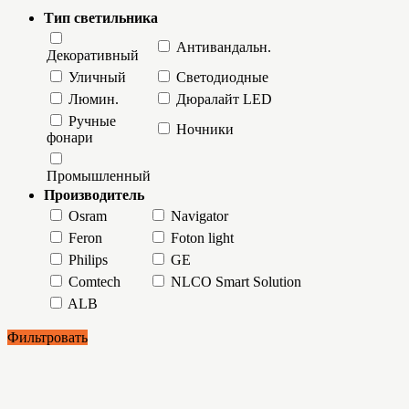
Тип светильника
Антивандальн.
Декоративный
Уличный
Светодиодные
Люмин.
Дюралайт LED
Ручные
Ночники
фонари
Промышленный
Производитель
Osram
Navigator
Feron
Foton light
Philips
GE
Comtech
NLCO Smart Solution
ALB
Фильтровать