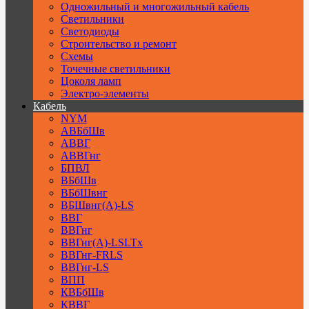
Одножильный и многожильный кабель
Светильники
Светодиоды
Строительство и ремонт
Схемы
Точечные светильники
Цоколя ламп
Электро-элементы
Кабель
NYM
АВБбШв
АВВГ
АВВГнг
БПВЛ
ВБбШв
ВБбШвнг
ВБШвнг(А)-LS
ВВГ
ВВГнг
ВВГнг(А)-LSLTx
ВВГнг-FRLS
ВВГнг-LS
ВПП
КВБбШв
КВВГ