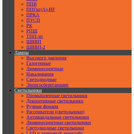
ППВ
ППГнг(А)-HF
ПРКА
ПУСП
РК
РПШ
ТПП-эп
ШВВП
ШВВП-2
Лампы
Высокого давления
Галогенные
Люминесцентные
Накаливания
Светодиодные
Энергосберегающие
Светильники
Промышленные светильники
Декоративные светильники
Ручные фонари
Рассеиватели (светильники)
Антивандальные светильники
Люминесцентные светильники
Cветодиодные светильники
LED и ламповый дюралайт