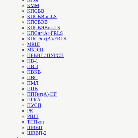
КММ
КПСВВ
КПСВВнг-LS
КПСВЭВ
КПСВЭВнг-LS
КПСнг(А)-FRLS
КПСЭнг(А)-FRLS
МКШ
МКЭШ
ПБВВГ / ПУГСП
ПВ-1
ПВ-3
ПВКВ
ПВС
ПМЛ
ППВ
ППГнг(А)-HF
ПРКА
ПУСП
РК
РПШ
ТПП-эп
ШВВП
ШВВП-2