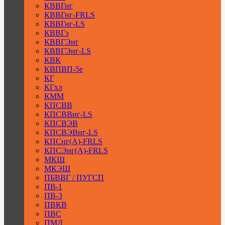
КВВГнг
КВВГнг-FRLS
КВВГнг-LS
КВВГэ
КВВГЭнг
КВВГЭнг-LS
КВК
КВПВП-5е
КГ
КГхл
КММ
КПСВВ
КПСВВнг-LS
КПСВЭВ
КПСВЭВнг-LS
КПСнг(А)-FRLS
КПСЭнг(А)-FRLS
МКШ
МКЭШ
ПБВВГ / ПУГСП
ПВ-1
ПВ-3
ПВКВ
ПВС
ПМЛ