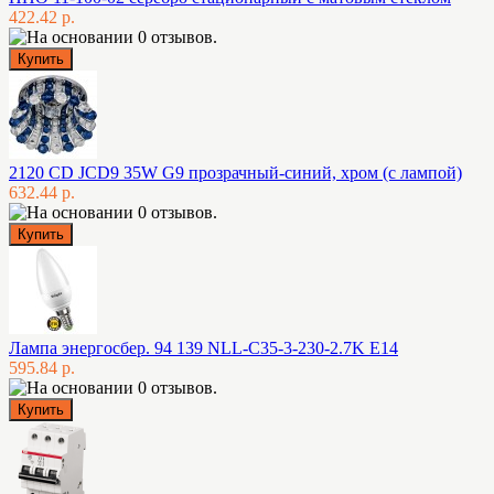
422.42 р.
2120 CD JCD9 35W G9 прозрачный-синий, хром (с лампой)
632.44 р.
Лампа энергосбер. 94 139 NLL-C35-3-230-2.7K E14
595.84 р.