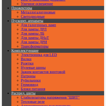
Уличное освещение
Прожекторы
Металлогалогеновые
Светодиодные
Пускорег. аппараты
Для галогенных ламп
Для лампы ДРЛ
Для лампы ЛБ
Для лампы ДНаТ
Для лампы ДРИ
Трансформаторы
Комплектующие
Электроника для LED
Вилки
Розетки
Нулевые шины
Зажим контактов винтовой
Патроны
Рубильники
Гермоввод
Блоки питания
Распред. щиты
Стабилизаторы напряжения "ЩИТ"
Тепловые реле
Автоматические выключатели