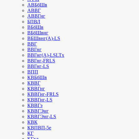
АВБбШв
АВВГ
АВВГнг
БПВЛ
ВБбШв
ВБбШвнг
ВБШвнг(А)-LS
ВВГ
ВВГнг
ВВГнг(А)-LSLTx
ВВГнг-FRLS
ВВГнг-LS
ВПП
КВБбШв
КВВГ
КВВГнг
КВВГнг-FRLS
КВВГнг-LS
КВВГэ
КВВГЭнг
КВВГЭнг-LS
КВК
КВПВП-5е
КГ
КГхл