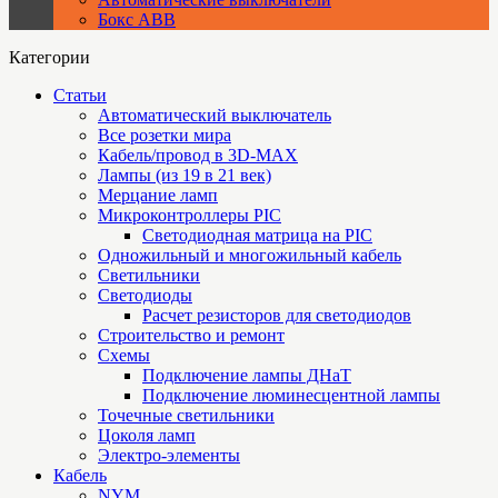
Бокс ABB
Категории
Статьи
Автоматический выключатель
Все розетки мира
Кабель/провод в 3D-MAX
Лампы (из 19 в 21 век)
Мерцание ламп
Микроконтроллеры PIC
Cветодиодная матрица на PIC
Одножильный и многожильный кабель
Светильники
Светодиоды
Расчет резисторов для светодиодов
Строительство и ремонт
Схемы
Подключение лампы ДНаТ
Подключение люминесцентной лампы
Точечные светильники
Цоколя ламп
Электро-элементы
Кабель
NYM