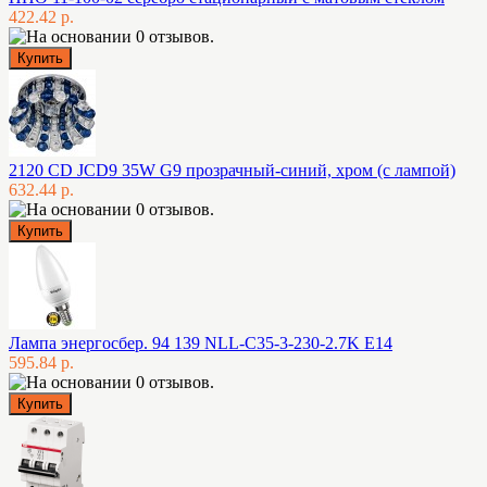
422.42 р.
2120 CD JCD9 35W G9 прозрачный-синий, хром (с лампой)
632.44 р.
Лампа энергосбер. 94 139 NLL-C35-3-230-2.7K E14
595.84 р.