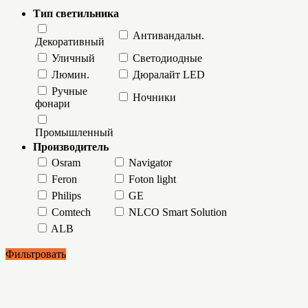
Тип светильника
Антивандальн.
Декоративный
Уличный
Светодиодные
Люмин.
Дюралайт LED
Ручные
Ночники
фонари
Промышленный
Производитель
Osram
Navigator
Feron
Foton light
Philips
GE
Comtech
NLCO Smart Solution
ALB
Фильтровать