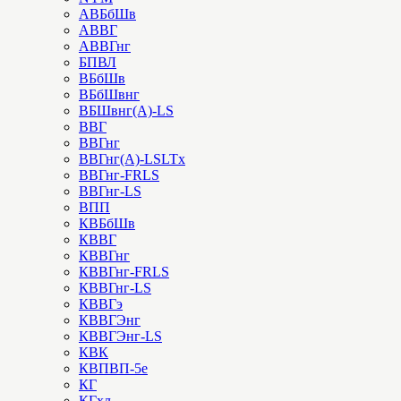
АВБбШв
АВВГ
АВВГнг
БПВЛ
ВБбШв
ВБбШвнг
ВБШвнг(А)-LS
ВВГ
ВВГнг
ВВГнг(А)-LSLTx
ВВГнг-FRLS
ВВГнг-LS
ВПП
КВБбШв
КВВГ
КВВГнг
КВВГнг-FRLS
КВВГнг-LS
КВВГэ
КВВГЭнг
КВВГЭнг-LS
КВК
КВПВП-5е
КГ
КГхл