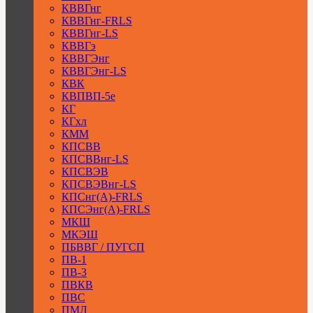
КВВГнг
КВВГнг-FRLS
КВВГнг-LS
КВВГэ
КВВГЭнг
КВВГЭнг-LS
КВК
КВПВП-5е
КГ
КГхл
КММ
КПСВВ
КПСВВнг-LS
КПСВЭВ
КПСВЭВнг-LS
КПСнг(А)-FRLS
КПСЭнг(А)-FRLS
МКШ
МКЭШ
ПБВВГ / ПУГСП
ПВ-1
ПВ-3
ПВКВ
ПВС
ПМЛ