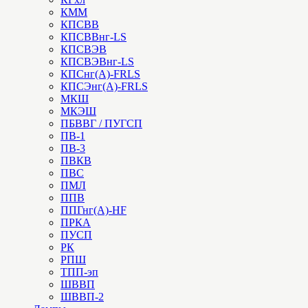
КММ
КПСВВ
КПСВВнг-LS
КПСВЭВ
КПСВЭВнг-LS
КПСнг(А)-FRLS
КПСЭнг(А)-FRLS
МКШ
МКЭШ
ПБВВГ / ПУГСП
ПВ-1
ПВ-3
ПВКВ
ПВС
ПМЛ
ППВ
ППГнг(А)-HF
ПРКА
ПУСП
РК
РПШ
ТПП-эп
ШВВП
ШВВП-2