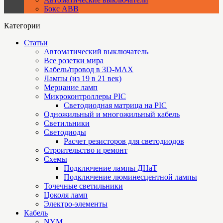
Бокс ABB
Категории
Статьи
Автоматический выключатель
Все розетки мира
Кабель/провод в 3D-MAX
Лампы (из 19 в 21 век)
Мерцание ламп
Микроконтроллеры PIC
Cветодиодная матрица на PIC
Одножильный и многожильный кабель
Светильники
Светодиоды
Расчет резисторов для светодиодов
Строительство и ремонт
Схемы
Подключение лампы ДНаТ
Подключение люминесцентной лампы
Точечные светильники
Цоколя ламп
Электро-элементы
Кабель
NYM