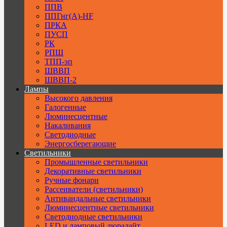
ППВ
ППГнг(А)-HF
ПРКА
ПУСП
РК
РПШ
ТПП-эп
ШВВП
ШВВП-2
Лампы
Высокого давления
Галогенные
Люминесцентные
Накаливания
Светодиодные
Энергосберегающие
Светильники
Промышленные светильники
Декоративные светильники
Ручные фонари
Рассеиватели (светильники)
Антивандальные светильники
Люминесцентные светильники
Cветодиодные светильники
LED и ламповый дюралайт