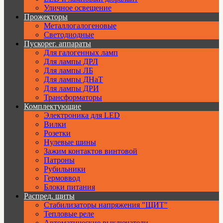
Уличное освещение
Прожекторы
Металлогалогеновые
Светодиодные
Пускорег. аппараты
Для галогенных ламп
Для лампы ДРЛ
Для лампы ЛБ
Для лампы ДНаТ
Для лампы ДРИ
Трансформаторы
Комплектующие
Электроника для LED
Вилки
Розетки
Нулевые шины
Зажим контактов винтовой
Патроны
Рубильники
Гермоввод
Блоки питания
Распред. щиты
Стабилизаторы напряжения "ЩИТ"
Тепловые реле
Автоматические выключатели