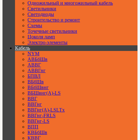
Одножильный и многожильный кабель
Светильники
Светодиоды
Строительство и ремонт
Схемы
Точечные светильники
Цоколя ламп
Электро-элементы
Кабель
NYM
АВБбШв
АВВГ
АВВГнг
БПВЛ
ВБбШв
ВБбШвнг
ВБШвнг(А)-LS
ВВГ
ВВГнг
ВВГнг(А)-LSLTx
ВВГнг-FRLS
ВВГнг-LS
ВПП
КВБбШв
КВВГ