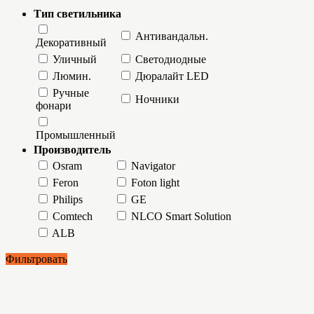
Тип светильника
Антивандальн.
Декоративный
Уличный
Светодиодные
Люмин.
Дюралайт LED
Ручные
Ночники
фонари
Промышленный
Производитель
Osram
Navigator
Feron
Foton light
Philips
GE
Comtech
NLCO Smart Solution
ALB
Фильтровать