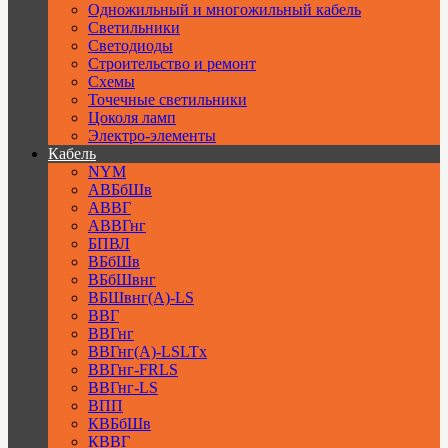
Одножильный и многожильный кабель
Светильники
Светодиоды
Строительство и ремонт
Схемы
Точечные светильники
Цоколя ламп
Электро-элементы
Кабель
NYM
АВБбШв
АВВГ
АВВГнг
БПВЛ
ВБбШв
ВБбШвнг
ВБШвнг(А)-LS
ВВГ
ВВГнг
ВВГнг(А)-LSLTx
ВВГнг-FRLS
ВВГнг-LS
ВПП
КВБбШв
КВВГ