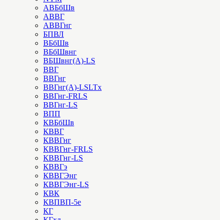
АВБбШв
АВВГ
АВВГнг
БПВЛ
ВБбШв
ВБбШвнг
ВБШвнг(А)-LS
ВВГ
ВВГнг
ВВГнг(А)-LSLTx
ВВГнг-FRLS
ВВГнг-LS
ВПП
КВБбШв
КВВГ
КВВГнг
КВВГнг-FRLS
КВВГнг-LS
КВВГэ
КВВГЭнг
КВВГЭнг-LS
КВК
КВПВП-5е
КГ
КГхл