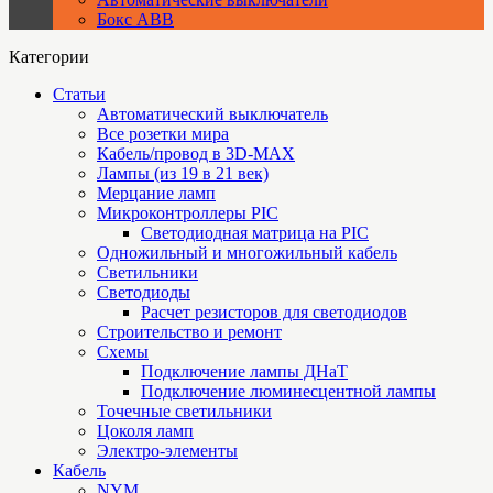
Бокс ABB
Категории
Статьи
Автоматический выключатель
Все розетки мира
Кабель/провод в 3D-MAX
Лампы (из 19 в 21 век)
Мерцание ламп
Микроконтроллеры PIC
Cветодиодная матрица на PIC
Одножильный и многожильный кабель
Светильники
Светодиоды
Расчет резисторов для светодиодов
Строительство и ремонт
Схемы
Подключение лампы ДНаТ
Подключение люминесцентной лампы
Точечные светильники
Цоколя ламп
Электро-элементы
Кабель
NYM