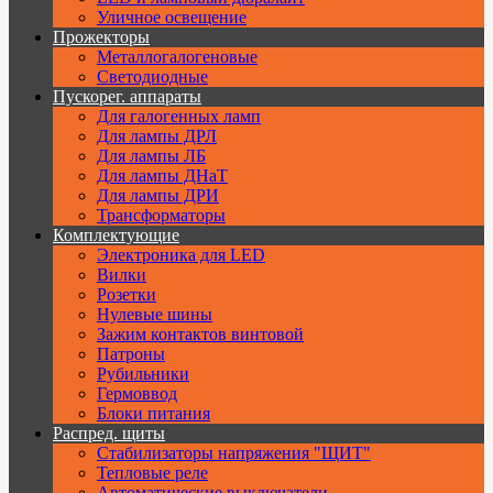
Уличное освещение
Прожекторы
Металлогалогеновые
Светодиодные
Пускорег. аппараты
Для галогенных ламп
Для лампы ДРЛ
Для лампы ЛБ
Для лампы ДНаТ
Для лампы ДРИ
Трансформаторы
Комплектующие
Электроника для LED
Вилки
Розетки
Нулевые шины
Зажим контактов винтовой
Патроны
Рубильники
Гермоввод
Блоки питания
Распред. щиты
Стабилизаторы напряжения "ЩИТ"
Тепловые реле
Автоматические выключатели