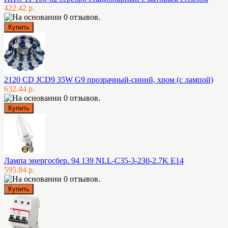
422.42 р.
2120 CD JCD9 35W G9 прозрачный-синий, хром (с лампой)
632.44 р.
Лампа энергосбер. 94 139 NLL-C35-3-230-2.7K E14
595.84 р.