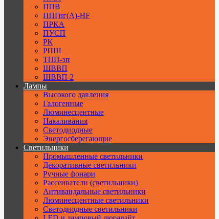
ППВ
ППГнг(А)-HF
ПРКА
ПУСП
РК
РПШ
ТПП-эп
ШВВП
ШВВП-2
Лампы
Высокого давления
Галогенные
Люминесцентные
Накаливания
Светодиодные
Энергосберегающие
Светильники
Промышленные светильники
Декоративные светильники
Ручные фонари
Рассеиватели (светильники)
Антивандальные светильники
Люминесцентные светильники
Cветодиодные светильники
LED и ламповый дюралайт