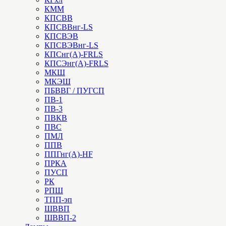
КММ
КПСВВ
КПСВВнг-LS
КПСВЭВ
КПСВЭВнг-LS
КПСнг(А)-FRLS
КПСЭнг(А)-FRLS
МКШ
МКЭШ
ПБВВГ / ПУГСП
ПВ-1
ПВ-3
ПВКВ
ПВС
ПМЛ
ППВ
ППГнг(А)-HF
ПРКА
ПУСП
РК
РПШ
ТПП-эп
ШВВП
ШВВП-2