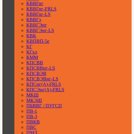
КВВГнг
КВВГнг-FRLS
КВВГнг-LS
КВВГэ
КВВГЭнг
КВВГЭнг-LS
КВК
КВПВП-5е
КГ
КГхл
КММ
КПСВВ
КПСВВнг-LS
КПСВЭВ
КПСВЭВнг-LS
КПСнг(А)-FRLS
КПСЭнг(А)-FRLS
МКШ
МКЭШ
ПБВВГ / ПУГСП
ПВ-1
ПВ-3
ПВКВ
ПВС
ПМЛ