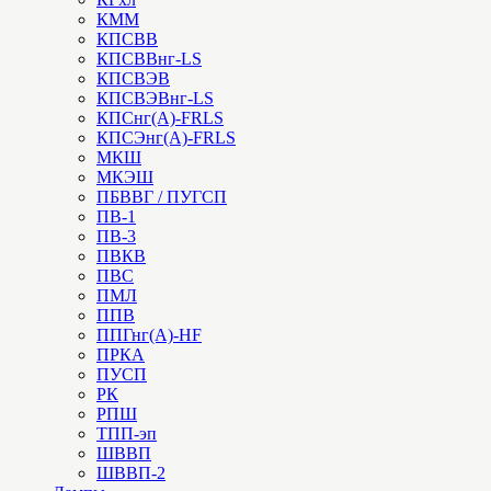
КММ
КПСВВ
КПСВВнг-LS
КПСВЭВ
КПСВЭВнг-LS
КПСнг(А)-FRLS
КПСЭнг(А)-FRLS
МКШ
МКЭШ
ПБВВГ / ПУГСП
ПВ-1
ПВ-3
ПВКВ
ПВС
ПМЛ
ППВ
ППГнг(А)-HF
ПРКА
ПУСП
РК
РПШ
ТПП-эп
ШВВП
ШВВП-2