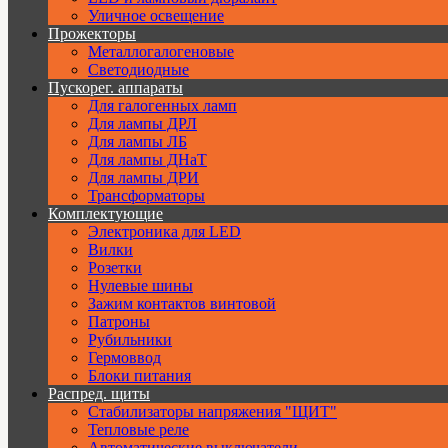
Уличное освещение
Прожекторы
Металлогалогеновые
Светодиодные
Пускорег. аппараты
Для галогенных ламп
Для лампы ДРЛ
Для лампы ЛБ
Для лампы ДНаТ
Для лампы ДРИ
Трансформаторы
Комплектующие
Электроника для LED
Вилки
Розетки
Нулевые шины
Зажим контактов винтовой
Патроны
Рубильники
Гермоввод
Блоки питания
Распред. щиты
Стабилизаторы напряжения "ЩИТ"
Тепловые реле
Автоматические выключатели