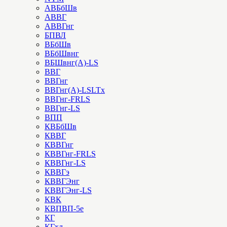
АВБбШв
АВВГ
АВВГнг
БПВЛ
ВБбШв
ВБбШвнг
ВБШвнг(А)-LS
ВВГ
ВВГнг
ВВГнг(А)-LSLTx
ВВГнг-FRLS
ВВГнг-LS
ВПП
КВБбШв
КВВГ
КВВГнг
КВВГнг-FRLS
КВВГнг-LS
КВВГэ
КВВГЭнг
КВВГЭнг-LS
КВК
КВПВП-5е
КГ
КГхл