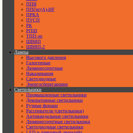
ППВ
ППГнг(А)-HF
ПРКА
ПУСП
РК
РПШ
ТПП-эп
ШВВП
ШВВП-2
Лампы
Высокого давления
Галогенные
Люминесцентные
Накаливания
Светодиодные
Энергосберегающие
Светильники
Промышленные светильники
Декоративные светильники
Ручные фонари
Рассеиватели (светильники)
Антивандальные светильники
Люминесцентные светильники
Cветодиодные светильники
LED и ламповый дюралайт