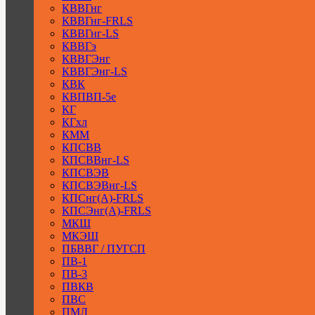
КВВГнг
КВВГнг-FRLS
КВВГнг-LS
КВВГэ
КВВГЭнг
КВВГЭнг-LS
КВК
КВПВП-5е
КГ
КГхл
КММ
КПСВВ
КПСВВнг-LS
КПСВЭВ
КПСВЭВнг-LS
КПСнг(А)-FRLS
КПСЭнг(А)-FRLS
МКШ
МКЭШ
ПБВВГ / ПУГСП
ПВ-1
ПВ-3
ПВКВ
ПВС
ПМЛ