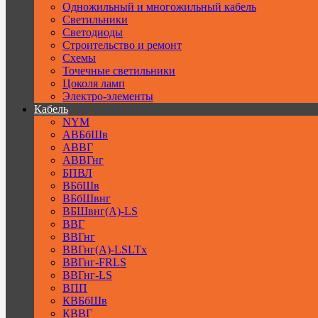
Одножильный и многожильный кабель
Светильники
Светодиоды
Строительство и ремонт
Схемы
Точечные светильники
Цоколя ламп
Электро-элементы
Кабель
NYM
АВБбШв
АВВГ
АВВГнг
БПВЛ
ВБбШв
ВБбШвнг
ВБШвнг(А)-LS
ВВГ
ВВГнг
ВВГнг(А)-LSLTx
ВВГнг-FRLS
ВВГнг-LS
ВПП
КВБбШв
КВВГ