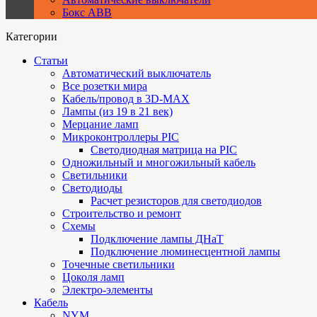
Бокс ABB
Категории
Статьи
Автоматический выключатель
Все розетки мира
Кабель/провод в 3D-MAX
Лампы (из 19 в 21 век)
Мерцание ламп
Микроконтроллеры PIC
Cветодиодная матрица на PIC
Одножильный и многожильный кабель
Светильники
Светодиоды
Расчет резисторов для светодиодов
Строительство и ремонт
Схемы
Подключение лампы ДНаТ
Подключение люминесцентной лампы
Точечные светильники
Цоколя ламп
Электро-элементы
Кабель
NYM